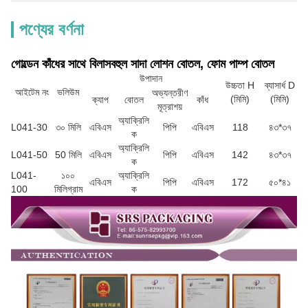
পণ্যের বর্ণনা
গোল্ডেন কাঁধের সাথে বিলাসবহুল সাদা লোশন বোতল, ফোম পাম্প বোতল
উপাদান
উচ্চতা H
ব্যাসার্ধ D
আইটেম নং
ভলিউম
অভ্যন্তরীণ
(মিমি)
(মিমি)
ক্যাপ
বোতল
কাঁধ
মূত্রাশয়
অ্যাক্রিলি
L041-30
৩০ মিলি
এবিএস
পিপি
এবিএস
118
৪৩*৩৭
ক
অ্যাক্রিলি
L041-50
50 মিলি
এবিএস
পিপি
এবিএস
142
৪৩*৩৭
ক
L041-
১০০
অ্যাক্রিলি
এবিএস
পিপি
এবিএস
172
৫০*৪১
100
মিলিগ্রাম
ক