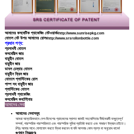
আমাদের কসমেটিক প্যাকেজিং নেটওয়ার্কঃ
http://www.sunrisepkg.com
বোতল নেট উপর আমাদের রোলঃ
http://www.srsrollonbottle.com
প্রধান পণ্য:
প্রসাধনী বোতল
কসমেটিক্স জার
বায়ুহীন বোতল
বায়ুহীন জার
ডাবল চেম্বার বোতল
বায়ুহীন ক্রিম জার
বোতলে প্লাস্টিকের রোল
পাম্প সহ বায়ুহীন জার
প্লাস্টিকের বোতল
প্রসাধনী প্যাকেজিং
কসমেটিক্স কনটেইনার
আমাদের সেবা
আমাদের সেবাসমূহ
আমরা আন্তরিকভাবে দেশ-বিদেশের গ্রাহকদের স্বাগত জানাই সহযোগিতার দীর্ঘমেয়াদী বন্ধুত্বপূর্ণ
সম্পর্ক, পারস্পরিক পারস্পরিকতা এবং পারস্পরিক সুবিধা প্রতিষ্ঠা করতে এবং সাধারণ উন্নয়ন চাইতে।
Pls আমার সাথে যোগাযোগ করতে দ্বিধা করবেন না যদি আপনার কোন প্রশ্ন বা অনুরোধ থাকে!
গুণমান নিয়ন্ত্রণঃ