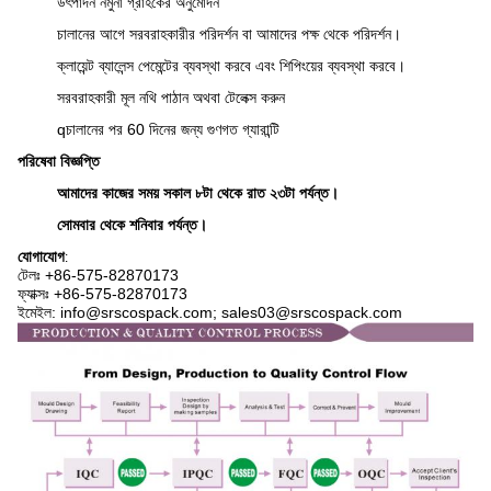
উৎপাদন নমুনা গ্রাহকের অনুমোদন
চালানের আগে সরবরাহকারীর পরিদর্শন বা আমাদের পক্ষ থেকে পরিদর্শন।
ক্লায়েন্ট ব্যালেন্স পেমেন্টের ব্যবস্থা করবে এবং শিপিংয়ের ব্যবস্থা করবে।
সরবরাহকারী মূল নথি পাঠান অথবা টেলেক্স করুন
q
চালানের পর 60 দিনের জন্য গুণগত গ্যারান্টি
পরিষেবা বিজ্ঞপ্তি
আমাদের কাজের সময় সকাল ৮টা থেকে রাত ২৩টা পর্যন্ত।
সোমবার থেকে শনিবার পর্যন্ত।
যোগাযোগ
:
টেলঃ +86-575-
82870173
ফ্যাক্সঃ +86-575-82870173
ইমেইল: info@srscospack.com; sales03@srscospack.com