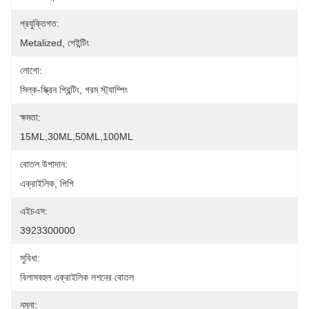
প্রযুক্তিগত:
Metalized, পেইন্টিং
লোগো:
সিল্ক-স্ক্রিন প্রিন্টিং, গরম স্ট্যাম্পিং
ক্ষমতা:
15ML,30ML,50ML,100ML
বোতল উপাদান:
এক্রাইলিক, পিপি
এইচএস:
3923300000
সুবিধা:
বিলাসবহুল এক্রাইলিক লশনের বোতল
নমুনা: