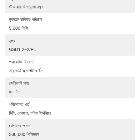
স্টক রঙে বিনামূল্যে নমুনা
ন্যূনতম চাহিদার পরিমাণ:
5,000 পিসি
মূল্য:
USD1.2~2/pc
প্যাকেজিং বিবরণ:
স্ট্যান্ডার্ড এক্সপোর্ট কার্টন
ডেলিভারি সময়:
৪০ দিন
পরিশোধের শর্ত:
টিটি, পেপ্যাল, পশ্চিম ইউনিয়ন
যোগানের ক্ষমতা:
300,000 পিসি/মাস