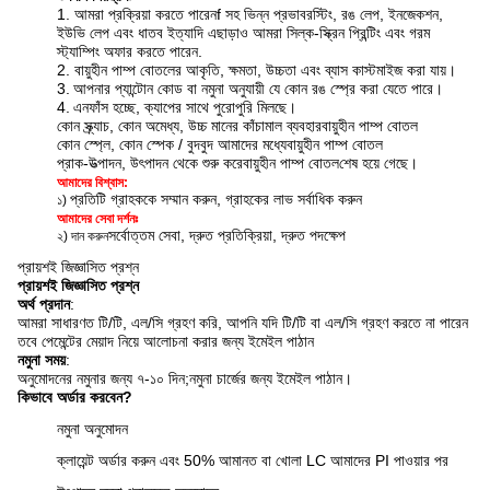
1. আমরা প্রক্রিয়া করতে পারেন
f সহ ভিন্ন প্রভাব
রস্টিং, রঙ লেপ, ইনজেকশন,
ইউভি লেপ এবং ধাতব ইত্যাদি এছাড়াও আমরা সিল্ক-স্ক্রিন প্রিন্টিং এবং গরম
স্ট্যাম্পিং অফার করতে পারেন
.
2. বায়ুহীন পাম্প বোতলের আকৃতি, ক্ষমতা, উচ্চতা এবং ব্যাস কাস্টমাইজ করা যায়।
3.
আপনার প্যান্টোন কোড বা নমুনা অনুযায়ী যে কোন রঙ স্প্রে করা যেতে পারে।
4.
এন
ফাঁস হচ্ছে, ক্যাপের সাথে পুরোপুরি মিলছে।
কোন স্ক্র্যাচ, কোন অমেধ্য, উচ্চ মানের কাঁচামাল ব্যবহার
বায়ুহীন পাম্প বোতল
কোন স্প্লে, কোন স্পেক / বুদবুদ আমাদের মধ্যে
বায়ুহীন পাম্প বোতল
প্রাক-উত্পাদন, উৎপাদন থেকে শুরু করে
বায়ুহীন পাম্প বোতল
শেষ হয়ে গেছে।
আমাদের বিশ্বাস:
প্রতিটি গ্রাহককে সম্মান করুন, গ্রাহকের লাভ সর্বাধিক করুন
১)
আমাদের সেবা দর্শনঃ
সর্বোত্তম সেবা, দ্রুত প্রতিক্রিয়া, দ্রুত পদক্ষেপ
২) দান করুন
প্রায়শই জিজ্ঞাসিত প্রশ্ন
প্রায়শই জিজ্ঞাসিত প্রশ্ন
অর্থ প্রদান
:
আমরা সাধারণত টি/টি, এল/সি গ্রহণ করি, আপনি যদি টি/টি বা এল/সি গ্রহণ করতে না পারেন
তবে পেমেন্টের মেয়াদ নিয়ে আলোচনা করার জন্য ইমেইল পাঠান
নমুনা সময়
:
অনুমোদনের নমুনার জন্য ৭-১০ দিন;
নমুনা চার্জের জন্য ইমেইল পাঠান।
কিভাবে অর্ডার করবেন?
নমুনা অনুমোদন
ক্লায়েন্ট অর্ডার করুন এবং 50% আমানত বা খোলা LC আমাদের PI পাওয়ার পর