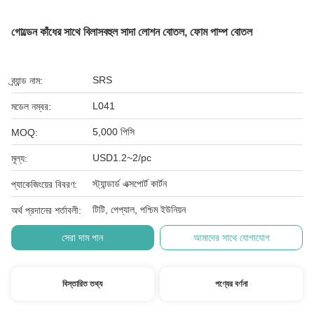
গোল্ডেন কাঁধের সাথে বিলাসবহুল সাদা লোশন বোতল, ফোম পাম্প বোতল
SRS
ব্র্যান্ড নাম:
L041
মডেল নম্বর:
5,000 পিসি
MOQ:
USD1.2~2/pc
মূল্য:
স্ট্যান্ডার্ড এক্সপোর্ট কার্টন
প্যাকেজিংয়ের বিবরণ:
টিটি, পেপ্যাল, পশ্চিম ইউনিয়ন
অর্থ প্রদানের শর্তাবলী:
সেরা দাম পান
আমাদের সাথে যোগাযোগ
বিস্তারিত তথ্য
পণ্যের বর্ণনা