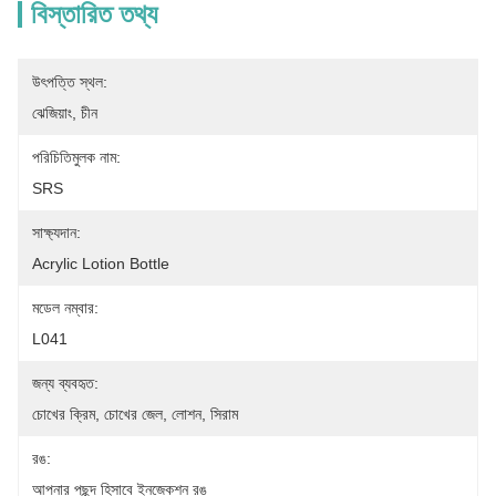
বিস্তারিত তথ্য
উৎপত্তি স্থল:
ঝেজিয়াং, চীন
পরিচিতিমুলক নাম:
SRS
সাক্ষ্যদান:
Acrylic Lotion Bottle
মডেল নম্বার:
L041
জন্য ব্যবহৃত:
চোখের ক্রিম, চোখের জেল, লোশন, সিরাম
রঙ:
আপনার পছন্দ হিসাবে ইনজেকশন রঙ