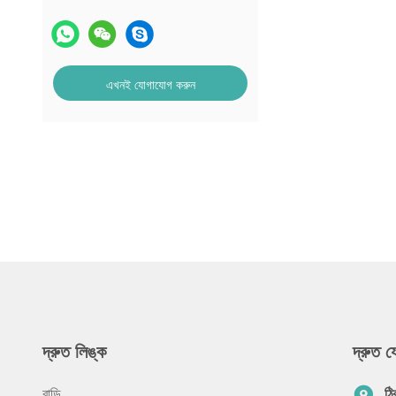
এখনই যোগাযোগ করুন
দ্রুত লিঙ্ক
দ্রুত 
বাড়ি
ঠি