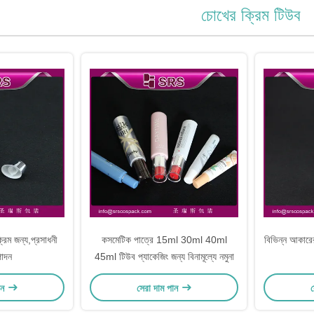
চোখের ক্রিম টিউব
্রিম জন্য,প্রসাধনী
কসমেটিক পাত্রে 15ml 30ml 40ml
বিভিন্ন আকার
পাদন
45ml টিউব প্যাকেজিং জন্য বিনামূল্যে নমুনা
ান
সেরা দাম পান
স