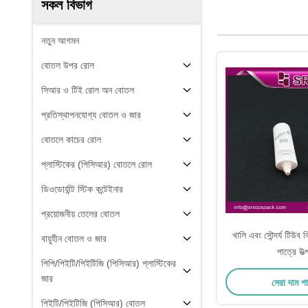
সকল বিভাগ
নতুন আগমন
বোতল উপর রোল
সিআর ও টিই রোল অন বোতল
প্রতিস্থাপনযোগ্য বোতল ও জার
বোতলে কাচের রোল
প্লাস্টিকের (পিসিআর) বোতলে রোল
ডিওডোর্যান্ট স্টিক কন্টেইনার
প্রয়োজনীয় তেলের বোতল
খালি এবং সৌন্দর্য টিউব ক
বায়ুহীন বোতল ও জার
পাত্রে উত্
পিপি/পিইটি/পিইটিজি (পিসিআর) প্লাস্টিকের
জার
সেরা দাম প
পিইটি/পিইটিজি (পিসিআর) বোতল