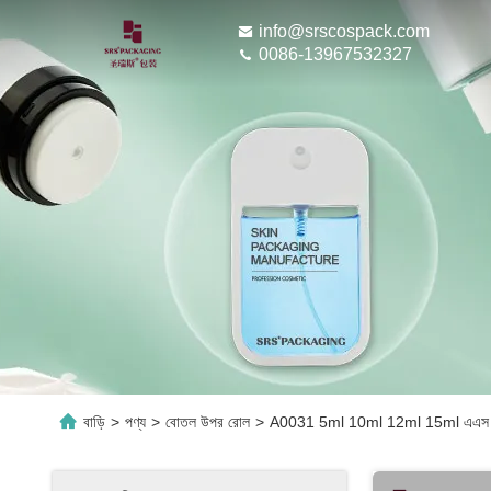
info@srscospack.com
0086-13967532327
বাড়ি
>
পণ্য
>
বোতল উপর রোল
>
A0031 5ml 10ml 12ml 15ml এএস পিপি এয়