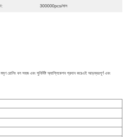
া:
300000pcs/মাস
সৃণ রোলিং বল সহজ এবং সুনির্দিষ্ট অ্যাপ্লিকেশন প্রদান করেএই আড়ম্বরপূর্ণ এবং