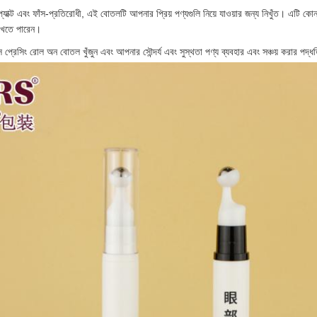
মপ্যাক্ট এবং ফাঁস-প্রতিরোধী, এই বোতলটি আপনার প্রিয় পণ্যগুলি নিয়ে যাওয়ার জন্য নিখুঁত। এটি ক
াখতে পারেন।
 প্রেসিং রোল অন বোতল খুঁজুন এবং আপনার সৌন্দর্য এবং সুস্থতা পণ্য ব্যবহার এবং সঞ্চয় করার পদ্