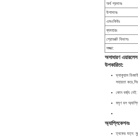
অর্থ প্রদানঃ
উপাদানঃ
এমওকিউঃ
ব্যবহারঃ
প্রোডাক্ট বিভাগঃ
সজ্জা:
অসাধারণ এয়ারলেস 
উপকারিতা:
ভ্যাকুয়াম ডিজ
সহায়তা করে,সির
কোন বর্জ্য নেই:
মসৃণ বল অ্যাপ্ল
অ্যাপ্লিকেশনঃ
ত্বকের যত্ন: ম