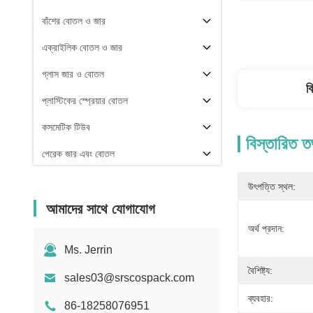
বাঁশের বোতল ও জার
এক্রাইলিক বোতল ও জার
গ্লাস জার ও বোতল
ব
প্লাস্টিকের স্প্রেয়ার বোতল
কসমেটিক টিউব
বিস্তারিত ত
পেরেক জার এবং বোতল
প্যাকেজিং উপাদান
উৎপত্তি স্থল:
অন্যরা
আমাদের সাথে যোগাযোগ
অর্থ প্রদান:
Ms. Jerrin
বৈশিষ্ট্য:
sales03@srscospack.com
ব্যবহার:
86-18258076951