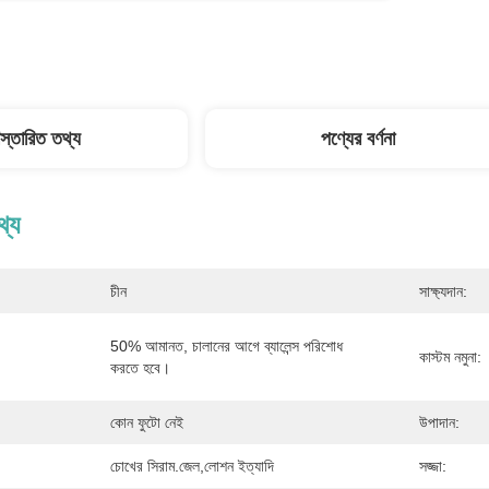
িস্তারিত তথ্য
পণ্যের বর্ণনা
থ্য
চীন
সাক্ষ্যদান:
50% আমানত, চালানের আগে ব্যালেন্স পরিশোধ 
কাস্টম নমুনা:
করতে হবে।
কোন ফুটো নেই
উপাদান:
চোখের সিরাম.জেল,লোশন ইত্যাদি
সজ্জা: