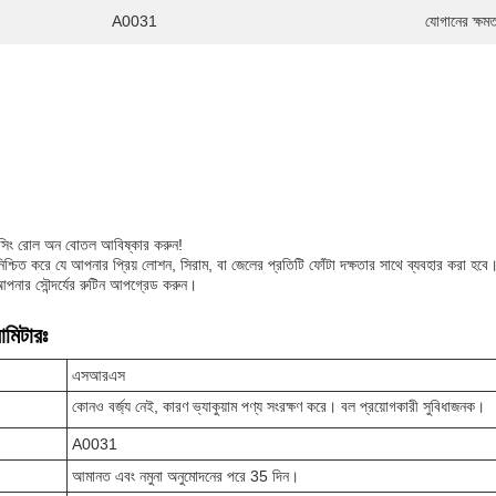
A0031
যোগানের ক্ষমত
রেসিং রোল অন বোতল আবিষ্কার করুন!
িশ্চিত করে যে আপনার প্রিয় লোশন, সিরাম, বা জেলের প্রতিটি ফোঁটা দক্ষতার সাথে ব্যবহার করা হবে।ম
আপনার সৌন্দর্যের রুটিন আপগ্রেড করুন।
ামিটারঃ
এসআরএস
কোনও বর্জ্য নেই, কারণ ভ্যাকুয়াম পণ্য সংরক্ষণ করে। বল প্রয়োগকারী সুবিধাজনক।
A0031
আমানত এবং নমুনা অনুমোদনের পরে 35 দিন।