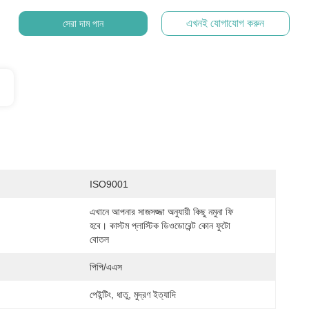
এখনই যোগাযোগ করুন
সেরা দাম পান
ISO9001
এখানে আপনার সাজসজ্জা অনুযায়ী কিছু নমুনা ফি 
হবে। কাস্টম প্লাস্টিক ডিওডোরেন্ট কোন ফুটো 
বোতল
পিপি/এএস
পেইন্টিং, ধাতু, মুদ্রণ ইত্যাদি