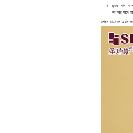
ভ্রমণ সঙ্গী: ক
আপনার সাথে র
গুগলে আমাদের এয়ারলেস