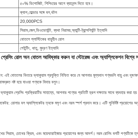
৫০% ডিপোজিট, শিপিংয়ের আগে ব্যালেন্স দিতে হবে।
ক্যাপ,হোল্ডার সঙ্গে বল,বটল
20,000PCS
সিরাম,জেল,ডিওডোর্যান্ট, ব্যথা নিরাময়,অ্যান্টি-ট্রান্সপির্যান্ট ইত্যাদি
বোতলে প্লাস্টিকের বায়ুহীন রোল
পেইন্টিং, ধাতু, মুদ্রণ ইত্যাদি
প্রেসিং রোল অন বোতল আবিষ্কার করুন যা স্টোরেজ এবং অ্যাপ্লিকেশন বিশ্বে সত
াইন: এই বোতলের ভিতরে ভ্যাকুয়াম প্রযুক্তি নিশ্চিত করে যে আপনার মূল্যবান পণ্যগুলি বায়ু এবং 
ামদ্রুত নষ্ট হয়ে যাওয়া পণ্যকে বিদায় বলুন।
 ভ্যাকুয়াম প্রেসিং প্রক্রিয়াটির সাহায্যে, আপনার পণ্যের প্রতিটি ড্রপ দক্ষতার সাথে ব্যবহার করা 
িকেটর: রোলার বল অ্যাপ্লিকেটর ত্বকে মসৃণ এবং নরম স্পর্শ প্রদান করে। এটি সুনির্দিষ্ট প্রয়োগের অন
ুখের সিরাম, চোখের ক্রিম, এবং ময়েশ্চারাইজার প্রয়োগের জন্য আদর্শ। নরম রোলিং বলটি পণ্যটিকে