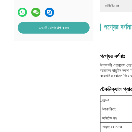
আইটেম নং:
পণ্যের বর্ণনা
এখনই যোগাযোগ করুন
পণ্যের বর্ণনাঃ
উদ্ভাবনী এয়ারলেস প্
আমাদের বায়ুহীন নকশা ন
ব্যবহারিক বোতল দিয়ে 
টেকনিক্যাল প্যার
ব্র্যান্ডঃ
উপকারিতা:
আইটেম নংঃ
নেতৃত্বের সময়ঃ