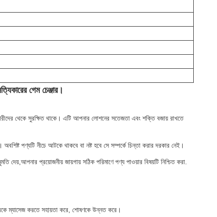
্যিকারের গেম চেঞ্জার।
দূষণকারীদের থেকে সুরক্ষিত থাকে। এটি আপনার লোশনের সতেজতা এবং শক্তি বজায় রাখতে
হয়। অবশিষ্ট পণ্যটি নীচে আটকে থাকবে বা নষ্ট হবে সে সম্পর্কে চিন্তা করার দরকার নেই।
ুমতি দেয়,আপনার প্রয়োজনীয় জায়গায় সঠিক পরিমাণে পণ্য পাওয়ার বিষয়টি নিশ্চিত করা.
 ত্বকে ম্যাসেজ করতে সহায়তা করে, শোষণকে উন্নত করে।