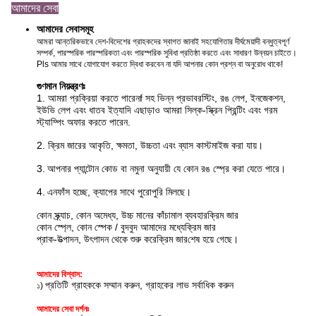
আমাদের সেবা
আমাদের সেবাসমূহ
আমরা আন্তরিকভাবে দেশ-বিদেশের গ্রাহকদের স্বাগত জানাই সহযোগিতার দীর্ঘমেয়াদী বন্ধুত্বপূর্ণ
সম্পর্ক, পারস্পরিক পারস্পরিকতা এবং পারস্পরিক সুবিধা প্রতিষ্ঠা করতে এবং সাধারণ উন্নয়ন চাইতে।
Pls আমার সাথে যোগাযোগ করতে দ্বিধা করবেন না যদি আপনার কোন প্রশ্ন বা অনুরোধ থাকে!
গুণমান নিয়ন্ত্রণঃ
1. আমরা প্রক্রিয়া করতে পারেন
f সহ ভিন্ন প্রভাব
রস্টিং, রঙ লেপ, ইনজেকশন,
ইউভি লেপ এবং ধাতব ইত্যাদি এছাড়াও আমরা সিল্ক-স্ক্রিন প্রিন্টিং এবং গরম
স্ট্যাম্পিং অফার করতে পারেন
.
2. ক্রিম জারের আকৃতি, ক্ষমতা, উচ্চতা এবং ব্যাস কাস্টমাইজ করা যায়।
3.
আপনার প্যান্টোন কোড বা নমুনা অনুযায়ী যে কোন রঙ স্প্রে করা যেতে পারে।
4.
এন
ফাঁস হচ্ছে, ক্যাপের সাথে পুরোপুরি মিলছে।
কোন স্ক্র্যাচ, কোন অমেধ্য, উচ্চ মানের কাঁচামাল ব্যবহার
ক্রিম জার
কোন স্প্লে, কোন স্পেক / বুদবুদ আমাদের মধ্যে
ক্রিম জার
প্রাক-উত্পাদন, উৎপাদন থেকে শুরু করে
ক্রিম জার
শেষ হয়ে গেছে।
আমাদের বিশ্বাস:
প্রতিটি গ্রাহককে সম্মান করুন, গ্রাহকের লাভ সর্বাধিক করুন
১)
আমাদের সেবা দর্শনঃ