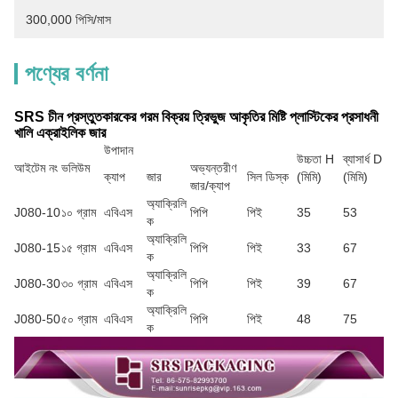
300,000 পিসি/মাস
পণ্যের বর্ণনা
SRS চীন প্রস্তুতকারকের গরম বিক্রয় ত্রিভুজ আকৃতির মিষ্টি প্লাস্টিকের প্রসাধনী
খালি এক্রাইলিক জার
উপাদান
উচ্চতা H
ব্যাসার্ধ D
আইটেম নং
ভলিউম
অভ্যন্তরীণ
ক্যাপ
জার
সিল ডিস্ক
(মিমি)
(মিমি)
জার/ক্যাপ
অ্যাক্রিলি
J080-10
১০ গ্রাম
এবিএস
পিপি
পিই
35
53
ক
অ্যাক্রিলি
J080-15
১৫ গ্রাম
এবিএস
পিপি
পিই
33
67
ক
অ্যাক্রিলি
J080-30
৩০ গ্রাম
এবিএস
পিপি
পিই
39
67
ক
অ্যাক্রিলি
J080-50
৫০ গ্রাম
এবিএস
পিপি
পিই
48
75
ক