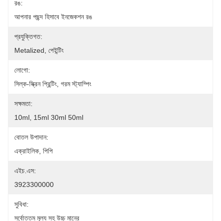
রঙ:
আপনার পছন্দ হিসাবে ইনজেকশন রঙ
প্রযুক্তিগত:
Metalized, পেইন্টিং
লোগো:
সিল্ক-স্ক্রিন প্রিন্টিং, গরম স্ট্যাম্পিং
সক্ষমতা:
10ml, 15ml 30ml 50ml
বোতল উপাদান:
এক্রাইলিক, পিপি
এইচ.এস:
3923300000
সুবিধা:
সর্বোত্তম মূল্য সহ উচ্চ মানের