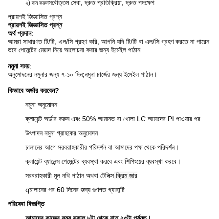
সর্বোত্তম সেবা, দ্রুত প্রতিক্রিয়া, দ্রুত পদক্ষেপ
২) দান করুন
প্রায়শই জিজ্ঞাসিত প্রশ্ন
প্রায়শই জিজ্ঞাসিত প্রশ্ন
অর্থ প্রদান
:
আমরা সাধারণত টি/টি, এল/সি গ্রহণ করি, আপনি যদি টি/টি বা এল/সি গ্রহণ করতে না পারেন
তবে পেমেন্টের মেয়াদ নিয়ে আলোচনা করার জন্য ইমেইল পাঠান
নমুনা সময়
:
অনুমোদনের নমুনার জন্য ৭-১০ দিন;
নমুনা চার্জের জন্য ইমেইল পাঠান।
কিভাবে অর্ডার করবেন?
নমুনা অনুমোদন
ক্লায়েন্ট অর্ডার করুন এবং 50% আমানত বা খোলা LC আমাদের PI পাওয়ার পর
উৎপাদন নমুনা গ্রাহকের অনুমোদন
চালানের আগে সরবরাহকারীর পরিদর্শন বা আমাদের পক্ষ থেকে পরিদর্শন।
ক্লায়েন্ট ব্যালেন্স পেমেন্টের ব্যবস্থা করবে এবং শিপিংয়ের ব্যবস্থা করবে।
সরবরাহকারী মূল নথি পাঠান অথবা টেলিক্স
ক্রিম জার
q
চালানের পর 60 দিনের জন্য গুণগত গ্যারান্টি
পরিষেবা বিজ্ঞপ্তি
আমাদের কাজের সময় সকাল ৮টা থেকে রাত ২৩টা পর্যন্ত।