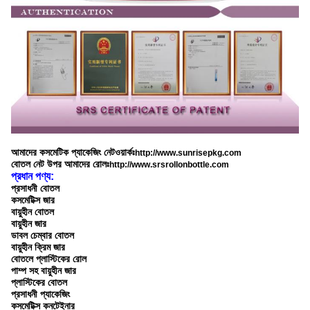
আমাদের কসমেটিক প্যাকেজিং নেটওয়ার্কঃ
http://www.sunrisepkg.com
বোতল নেট উপর আমাদের রোলঃ
http://www.srsrollonbottle.com
প্রধান পণ্য:
প্রসাধনী বোতল
কসমেটিক্স জার
বায়ুহীন বোতল
বায়ুহীন জার
ডাবল চেম্বার বোতল
বায়ুহীন ক্রিম জার
বোতলে প্লাস্টিকের রোল
পাম্প সহ বায়ুহীন জার
প্লাস্টিকের বোতল
প্রসাধনী প্যাকেজিং
কসমেটিক্স কনটেইনার