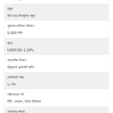
নমুনা:
স্টক রঙে বিনামূল্যে নমুনা
ন্যূনতম চাহিদার পরিমাণ:
5,000 পিসি
মূল্য:
USD0.55~1.2/pc
প্যাকেজিং বিবরণ:
স্ট্যান্ডার্ড এক্সপোর্ট কার্টন
ডেলিভারি সময়:
৪০ দিন
পরিশোধের শর্ত:
টিটি, পেপ্যাল, পশ্চিম ইউনিয়ন
যোগানের ক্ষমতা: