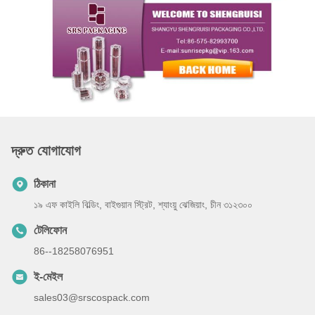
দ্রুত যোগাযোগ
ঠিকানা
১৯ এফ কাইলি বিল্ডিং, বাইগুয়ান স্ট্রিট, শ্যাংয়ু ঝেজিয়াং, চীন ৩১২৩০০
টেলিফোন
86--18258076951
ই-মেইল
sales03@srscospack.com