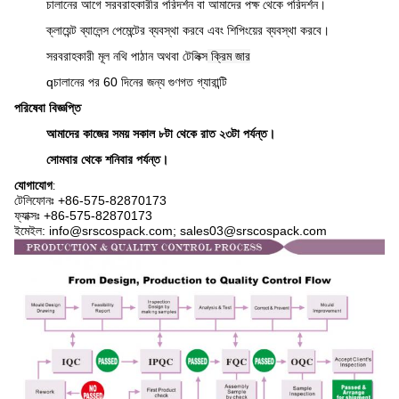
চালানের আগে সরবরাহকারীর পরিদর্শন বা আমাদের পক্ষ থেকে পরিদর্শন।
ক্লায়েন্ট ব্যালেন্স পেমেন্টের ব্যবস্থা করবে এবং শিপিংয়ের ব্যবস্থা করবে।
সরবরাহকারী মূল নথি পাঠান অথবা টেলিক্স
ক্রিম জার
q
চালানের পর 60 দিনের জন্য গুণগত গ্যারান্টি
পরিষেবা বিজ্ঞপ্তি
আমাদের কাজের সময় সকাল ৮টা থেকে রাত ২৩টা পর্যন্ত।
সোমবার থেকে শনিবার পর্যন্ত।
যোগাযোগ
:
টেলিফোনঃ +86-575-82870173
ফ্যাক্সঃ +86-575-82870173
ইমেইল: info@srscospack.com; sales03@srscospack.com