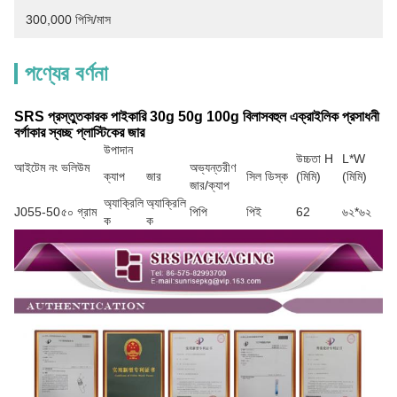
300,000 পিসি/মাস
পণ্যের বর্ণনা
SRS প্রস্তুতকারক পাইকারি 30g 50g 100g বিলাসবহুল এক্রাইলিক প্রসাধনী
বর্গাকার স্বচ্ছ প্লাস্টিকের জার
উপাদান
উচ্চতা H
L*W
আইটেম নং
ভলিউম
অভ্যন্তরীণ
ক্যাপ
জার
সিল ডিস্ক
(মিমি)
(মিমি)
জার/ক্যাপ
অ্যাক্রিলি
অ্যাক্রিলি
J055-50
৫০ গ্রাম
পিপি
পিই
62
৬২*৬২
ক
ক