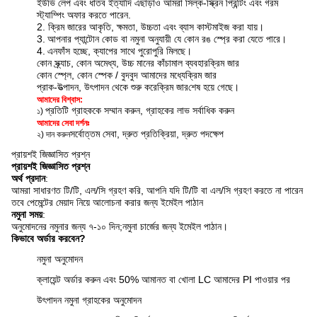
ইউভি লেপ এবং ধাতব ইত্যাদি এছাড়াও আমরা সিল্ক-স্ক্রিন প্রিন্টিং এবং গরম
স্ট্যাম্পিং অফার করতে পারেন
.
2. ক্রিম জারের আকৃতি, ক্ষমতা, উচ্চতা এবং ব্যাস কাস্টমাইজ করা যায়।
3.
আপনার প্যান্টোন কোড বা নমুনা অনুযায়ী যে কোন রঙ স্প্রে করা যেতে পারে।
4.
এন
ফাঁস হচ্ছে, ক্যাপের সাথে পুরোপুরি মিলছে।
কোন স্ক্র্যাচ, কোন অমেধ্য, উচ্চ মানের কাঁচামাল ব্যবহার
ক্রিম জার
কোন স্প্লে, কোন স্পেক / বুদবুদ আমাদের মধ্যে
ক্রিম জার
প্রাক-উত্পাদন, উৎপাদন থেকে শুরু করে
ক্রিম জার
শেষ হয়ে গেছে।
আমাদের বিশ্বাস:
প্রতিটি গ্রাহককে সম্মান করুন, গ্রাহকের লাভ সর্বাধিক করুন
১)
আমাদের সেবা দর্শনঃ
সর্বোত্তম সেবা, দ্রুত প্রতিক্রিয়া, দ্রুত পদক্ষেপ
২) দান করুন
প্রায়শই জিজ্ঞাসিত প্রশ্ন
প্রায়শই জিজ্ঞাসিত প্রশ্ন
অর্থ প্রদান
:
আমরা সাধারণত টি/টি, এল/সি গ্রহণ করি, আপনি যদি টি/টি বা এল/সি গ্রহণ করতে না পারেন
তবে পেমেন্টের মেয়াদ নিয়ে আলোচনা করার জন্য ইমেইল পাঠান
নমুনা সময়
:
অনুমোদনের নমুনার জন্য ৭-১০ দিন;
নমুনা চার্জের জন্য ইমেইল পাঠান।
কিভাবে অর্ডার করবেন?
নমুনা অনুমোদন
ক্লায়েন্ট অর্ডার করুন এবং 50% আমানত বা খোলা LC আমাদের PI পাওয়ার পর
উৎপাদন নমুনা গ্রাহকের অনুমোদন