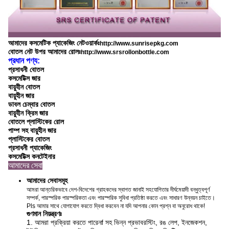
আমাদের কসমেটিক প্যাকেজিং নেটওয়ার্কঃ
http://www.sunrisepkg.com
বোতল নেট উপর আমাদের রোলঃ
http://www.srsrollonbottle.com
প্রধান পণ্য:
প্রসাধনী বোতল
কসমেটিক্স জার
বায়ুহীন বোতল
বায়ুহীন জার
ডাবল চেম্বার বোতল
বায়ুহীন ক্রিম জার
বোতলে প্লাস্টিকের রোল
পাম্প সহ বায়ুহীন জার
প্লাস্টিকের বোতল
প্রসাধনী প্যাকেজিং
কসমেটিক্স কনটেইনার
আমাদের সেবা
আমাদের সেবাসমূহ
আমরা আন্তরিকভাবে দেশ-বিদেশের গ্রাহকদের স্বাগত জানাই সহযোগিতার দীর্ঘমেয়াদী বন্ধুত্বপূর্ণ
সম্পর্ক, পারস্পরিক পারস্পরিকতা এবং পারস্পরিক সুবিধা প্রতিষ্ঠা করতে এবং সাধারণ উন্নয়ন চাইতে।
Pls আমার সাথে যোগাযোগ করতে দ্বিধা করবেন না যদি আপনার কোন প্রশ্ন বা অনুরোধ থাকে!
গুণমান নিয়ন্ত্রণঃ
1. আমরা প্রক্রিয়া করতে পারেন
f সহ ভিন্ন প্রভাব
রস্টিং, রঙ লেপ, ইনজেকশন,