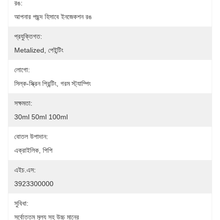
রঙ:
আপনার পছন্দ হিসাবে ইনজেকশন রঙ
প্রযুক্তিগত:
Metalized, পেইন্টিং
লোগো:
সিল্ক-স্ক্রিন প্রিন্টিং, গরম স্ট্যাম্পিং
সক্ষমতা:
30ml 50ml 100ml
বোতল উপাদান:
এক্রাইলিক, পিপি
এইচ.এস:
3923300000
সুবিধা:
সর্বোত্তম মূল্য সহ উচ্চ মানের