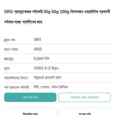
SRS প্রস্তুতকারক পাইকারি 30g 50g 100g বিলাসবহুল এক্রাইলিক প্রসাধনী
বর্গাকার স্বচ্ছ প্লাস্টিকের জার
SRS
ব্র্যান্ড নাম:
J055
মডেল নম্বর:
5,000 পিসি
MOQ:
USD1.2~2.9/pc
মূল্য:
স্ট্যান্ডার্ড এক্সপোর্ট কার্টন
প্যাকেজিংয়ের বিবরণ:
টিটি, পেপ্যাল, পশ্চিম ইউনিয়ন
অর্থ প্রদানের শর্তাবলী:
সেরা দাম পান
আমাদের সাথে যোগাযোগ
বিস্তারিত তথ্য
পণ্যের বর্ণনা