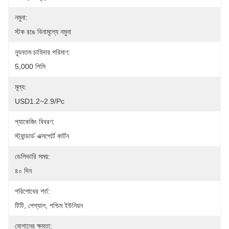
নমুনা:
স্টক রঙে বিনামূল্যে নমুনা
ন্যূনতম চাহিদার পরিমাণ:
5,000 পিসি
মূল্য:
USD1.2~2.9/pc
প্যাকেজিং বিবরণ:
স্ট্যান্ডার্ড এক্সপোর্ট কার্টন
ডেলিভারি সময়:
৪০ দিন
পরিশোধের শর্ত:
টিটি, পেপ্যাল, পশ্চিম ইউনিয়ন
যোগানের ক্ষমতা: