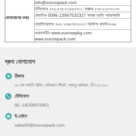
info@srscospack.com
টেলিফোনঃ ৫৮৬-৫৭৫-৮২৯৯৩৭০০; ফ্যাক্সঃ ৫৭৫-৮২৮৭০১৭৩
মোবাইলঃ 0086-13967532327 আমরা চ্যাটঃ স্যারস্যাথি
যোগাযোগের তথ্য
হোয়াটসঅ্যাপঃ +৮৬ ১৩৯৬৭৫৩২৩২৭ স্কাইপঃ ক্যাথি৭৮৯৬
ওয়েবসাইটঃ www.sunrisepkg.com
www.srscospack.com
দ্রুত যোগাযোগ
ঠিকানা
১৯ এফ কাইলি বিল্ডিং, বাইগুয়ান স্ট্রিট, শ্যাংয়ু ঝেজিয়াং, চীন ৩১২৩০০
টেলিফোন
86--18258076951
ই-মেইল
sales03@srscospack.com