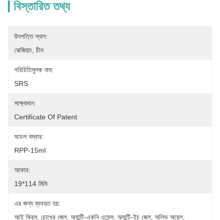
বিস্তারিত তথ্য
উৎপত্তি স্থল:
ঝেজিয়াং, চীন
পরিচিতিমুলক নাম:
SRS
সাক্ষ্যদান:
Certificate Of Patent
মডেল নম্বার:
RPP-15ml
আকার:
19*114 মিমি
এর জন্য ব্যবহৃত হয়:
আই ক্রিম, চোখের জেল, অ্যান্টি-একনি এসেন্স, অ্যান্টি-ইচ জেল, অলিভ অয়েল, 