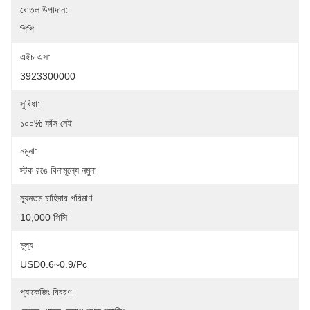
বোতল উপাদান:
পিপি
এইচ.এস:
3923300000
সুবিধা:
১০০% ফাঁস নেই
নমুনা:
স্টক রঙে বিনামূল্যে নমুনা
ন্যূনতম চাহিদার পরিমাণ:
10,000 পিসি
মূল্য:
USD0.6~0.9/pc
প্যাকেজিং বিবরণ: