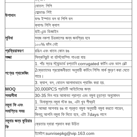
বোতল: পিপি
হোল্ডারঃ পিই
উপাদান
বলঃ ইস্পাত বল বা পিপি বল
ক্যাপঃ পিপি ক্যাপ
হাই-এন্ড ডিজাইন
সুবিধা
সহজ নকশা চিরকালের জন্য জনপ্রিয় হবে
১০০% ফাঁস নেই
প্রক্রিয়াকরণ
রঙিন এবং ধাতব কোন রঙ
সজ্জা
সিল্কপ্রিন্ট বা হটস্ট্যাম্পিং পাওয়া যায়
1. পাঁচ স্তর স্ট্যান্ডার্ড রপ্তানি corrugated কার্টন এবং ভাল বেল্ট
2ক্রেতাদের প্রয়োজনীয়তা অনুযায়ী কার্টনে শিপিং মার্ক মুদ্রণ করা যেতে
পণ্যের প্যাকেজিং
পারে।
3. ক্যাপ, বল, বোতল আলাদাভাবে প্যাকিং করা হয়.
MOQ
20,000PCS প্রতিটি আইটেমের জন্য
সময়সীমা
30-35 দিন পরে আমানত প্রাপ্ত এবং নমুনা চূড়ান্ত অনুমোদন
1. বিনামূল্যে নমুনা স্টক রঙ, এটা খুব শীঘ্রই
নমুনা ফি এবং
2.আমরা আপনার রঙ বা প্রকৃত নমুনা অনুযায়ী নমুনা করতে পারেন,
সমাপ্তির সময়
কিন্তু আপনি নমুনা ফি দিতে হবে, এটা 7days লাগে
নমুনার জন্য কুরিয়ার
ক্রেতার দ্বারা প্রদান করা উচিত
ফি
ইমেইল:sunrisepkg@vip.163.com