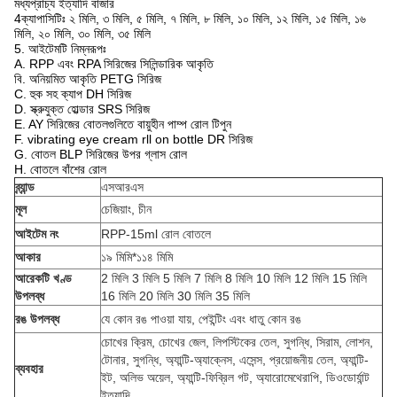
মধ্যপ্রাচ্য ইত্যাদি বাজার
4ক্যাপাসিটিঃ ২ মিলি, ৩ মিলি, ৫ মিলি, ৭ মিলি, ৮ মিলি, ১০ মিলি, ১২ মিলি, ১৫ মিলি, ১৬
মিলি, ২০ মিলি, ৩০ মিলি, ৩৫ মিলি
5. আইটেমটি নিম্নরূপঃ
A. RPP এবং RPA সিরিজের সিলিন্ডারিক আকৃতি
বি. অনিয়মিত আকৃতি PETG সিরিজ
C. হুক সহ ক্যাপ DH সিরিজ
D. স্ক্রুযুক্ত হোল্ডার SRS সিরিজ
E. AY সিরিজের বোতলগুলিতে বায়ুহীন পাম্প রোল টিপুন
F. vibrating eye cream rll on bottle DR সিরিজ
G. বোতল BLP সিরিজের উপর গ্লাস রোল
H. বোতলে বাঁশের রোল
ব্র্যান্ড
এসআরএস
মূল
চেজিয়াং, চীন
আইটেম নং
RPP-15ml রোল বোতলে
আকার
১৯ মিমি*১১৪ মিমি
আরেকটি খণ্ড
2 মিলি 3 মিলি 5 মিলি 7 মিলি 8 মিলি 10 মিলি 12 মিলি 15 মিলি
উপলব্ধ
16 মিলি 20 মিলি 30 মিলি 35 মিলি
রঙ উপলব্ধ
যে কোন রঙ পাওয়া যায়, পেইন্টিং এবং ধাতু কোন রঙ
চোখের ক্রিম, চোখের জেল, লিপস্টিকের তেল, সুগন্ধি, সিরাম, লোশন,
টোনার, সুগন্ধি, অ্যান্টি-অ্যাক্নেস, এসেন্স, প্রয়োজনীয় তেল, অ্যান্টি-
ব্যবহার
ইট, অলিভ অয়েল, অ্যান্টি-ফিব্রিল গট, অ্যারোমেথেরাপি, ডিওডোর্যান্ট
ইত্যাদি