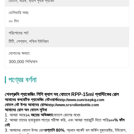
বোতল, ধারক, ক্যাপ পৃথক প্যাকিং
ডেলিভারি সময়:
৩০ দিন
পরিশোধের শর্ত:
টিটি, পেপ্যাল, পশ্চিম ইউনিয়ন
যোগানের ক্ষমতা:
300,000 পিসি/মাস
পণ্যের বর্ণনা
শেনগ্রুসি প্যাকেজিং পিপি ক্যাপ সহ বোতলে RPP-15ml প্লাস্টিকের রোল
আমাদের কসমেটিক প্যাকেজিং নেটওয়ার্কঃ
http://www.sunrisepkg.com
বোতল নেট উপর আমাদের রোলঃ
http://www.srsrollonbottle.com
আমাদের রোল অন বোতল সুবিধা
1. আমরা আছে
১২ বছরের অভিজ্ঞতা
বোতলে রোলের মধ্যে
2. আমরা তাদের ভ্যাকুয়াম পাত্রে পরীক্ষা করি, এবং আমরা গ্যারান্টি দিতে পারি
১০০% ফাঁস
নেই
3. আমাদের বোতল উপর রোল
রপ্তানি 80%
, প্রধান মার্কেট হল মার্কিন যুক্তরাষ্ট্র, ইউরোপ,