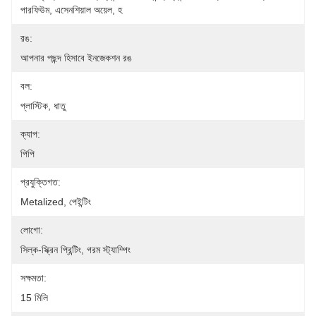
পারফিউম, এসেনশিয়াল অয়েল, হ
রঙ:
আপনার পছন্দ হিসাবে ইনজেকশন রঙ
বল:
প্লাস্টিক, ধাতু
ক্যাপ:
পিপি
প্রযুক্তিগত:
Metalized, পেইন্টিং
লোগো:
সিল্ক-স্ক্রিন প্রিন্টিং, গরম স্ট্যাম্পিং
সক্ষমতা:
15 মিলি