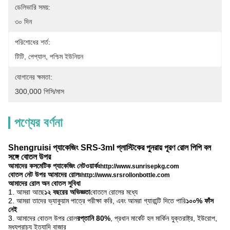
ডেলিভারি সময়:
৩০ দিন
পরিশোধের শর্ত:
টিটি, পেপ্যাল, পশ্চিম ইউনিয়ন
যোগানের ক্ষমতা:
300,000 পিসি/মাস
পণ্যের বর্ণনা
Shengruisi প্যাকেজিং SRS-3ml প্লাস্টিকের পুনরায় পূরণ রোল পিপি বল
সঙ্গে বোতল উপর
আমাদের কসমেটিক প্যাকেজিং নেটওয়ার্কঃ
http://www.sunrisepkg.com
বোতল নেট উপর আমাদের রোলঃ
http://www.srsrollonbottle.com
আমাদের রোল অন বোতল সুবিধা
1. আমরা আছে
১২ বছরের অভিজ্ঞতা
বোতলে রোলের মধ্যে
2. আমরা তাদের ভ্যাকুয়াম পাত্রে পরীক্ষা করি, এবং আমরা গ্যারান্টি দিতে পারি
১০০% ফাঁস
নেই
3. আমাদের বোতল উপর রোল
রপ্তানি 80%
, প্রধান মার্কেট হল মার্কিন যুক্তরাষ্ট্র, ইউরোপ,
মধ্যপ্রাচ্য ইত্যাদি বাজার