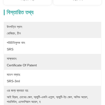
বিস্তারিত তথ্য
উৎপত্তি স্থল:
ঝেজিয়াং, চীন
পরিচিতিমুলক নাম:
SRS
সাক্ষ্যদান:
Certificate Of Patent
মডেল নম্বার:
SRS-3ml
এর জন্য ব্যবহৃত হয়:
আই ক্রিম, চোখের জেল, অ্যান্টি-একনি এসেন্স, অ্যান্টি-ইচ জেল, অলিভ অয়েল, 
পারফিউম, এসেনশিয়াল অয়েল, হ