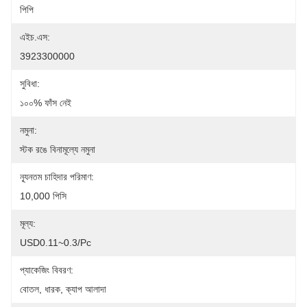
পিপি
এইচ.এস:
3923300000
সুবিধা:
১০০% ফাঁস নেই
নমুনা:
স্টক রঙে বিনামূল্যে নমুনা
ন্যূনতম চাহিদার পরিমাণ:
10,000 পিসি
মূল্য:
USD0.11~0.3/pc
প্যাকেজিং বিবরণ:
বোতল, ধারক, ক্যাপ আলাদা