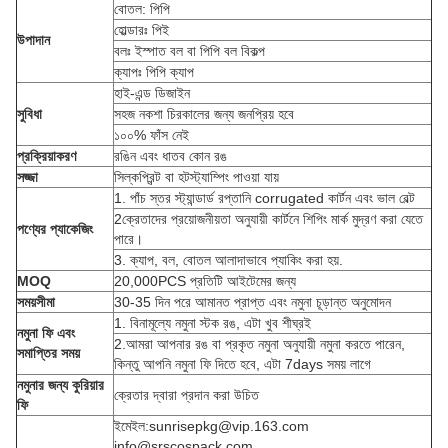
বোতল: পিপি
হোল্ডারঃ পিই
উপাদান
বলঃ ইস্পাত বল বা পিপি বল বিকল্প
ক্যাপঃ পিপি ক্যাপ
হাই-এন্ড ডিজাইন
সুবিধা
সহজ নকশা চিরকালের জন্য জনপ্রিয় হবে
১০০% ফাঁস নেই
প্রক্রিয়াকরণ
রঙিন এবং ধাতব কোন রঙ
সজ্জা
সিল্কপ্রিন্ট বা হটস্ট্যাম্পিং পাওয়া যায়
1. পাঁচ স্তর স্ট্যান্ডার্ড রপ্তানি corrugated কার্টন এবং ভাল বেল্ট
2ক্রেতাদের প্রয়োজনীয়তা অনুযায়ী কার্টনে শিপিং মার্ক মুদ্রণ করা যেতে
পণ্যের প্যাকেজিং
পারে।
3. ক্যাপ, বল, বোতল আলাদাভাবে প্যাকিং করা হয়.
MOQ
20,000PCS প্রতিটি আইটেমের জন্য
সময়সীমা
30-35 দিন পরে আমানত প্রাপ্ত এবং নমুনা চূড়ান্ত অনুমোদন
1. বিনামূল্যে নমুনা স্টক রঙ, এটা খুব শীঘ্রই
নমুনা ফি এবং
2.আমরা আপনার রঙ বা প্রকৃত নমুনা অনুযায়ী নমুনা করতে পারেন,
সমাপ্তির সময়
কিন্তু আপনি নমুনা ফি দিতে হবে, এটা 7days সময় লাগে
নমুনার জন্য কুরিয়ার
ক্রেতার দ্বারা প্রদান করা উচিত
ফি
ইমেইল:sunrisepkg@vip.163.com
info@srscospack.com