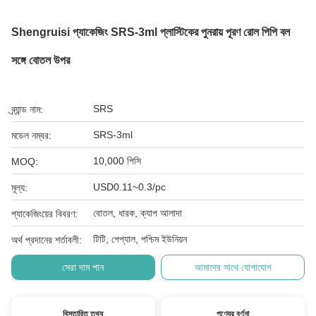
Shengruisi প্যাকেজিং SRS-3ml প্লাস্টিকের পুনরায় পূরণ রোল পিপি বল
সঙ্গে বোতল উপর
SRS
ব্র্যান্ড নাম:
SRS-3ml
মডেল নম্বর:
10,000 পিসি
MOQ:
USD0.11~0.3/pc
মূল্য:
বোতল, ধারক, ক্যাপ আলাদা
প্যাকেজিংয়ের বিবরণ:
টিটি, পেপ্যাল, পশ্চিম ইউনিয়ন
অর্থ প্রদানের শর্তাবলী:
সেরা দাম পান
আমাদের সাথে যোগাযোগ
বিস্তারিত তথ্য
পণ্যের বর্ণনা