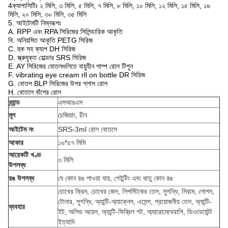
4ক্যাপাসিটিঃ ২ মিলি, ৩ মিলি, ৫ মিলি, ৭ মিলি, ৮ মিলি, ১০ মিলি, ১২ মিলি, ১৫ মিলি, ১৬
মিলি, ২০ মিলি, ৩০ মিলি, ৩৫ মিলি
5. আইটেমটি নিম্নরূপঃ
A. RPP এবং RPA সিরিজের সিলিন্ডারিক আকৃতি
বি. অনিয়মিত আকৃতি PETG সিরিজ
C. হুক সহ ক্যাপ DH সিরিজ
D. স্ক্রুযুক্ত হোল্ডার SRS সিরিজ
E. AY সিরিজের বোতলগুলিতে বায়ুহীন পাম্প রোল টিপুন
F. vibrating eye cream rll on bottle DR সিরিজ
G. বোতল BLP সিরিজের উপর গ্লাস রোল
H. বোতলে বাঁশের রোল
ব্র্যান্ড
এসআরএস
মূল
চেজিয়াং, চীন
আইটেম নং
SRS-3ml রোল বোতলে
আকার
১৬*৫৭ মিমি
আরেকটি খণ্ড
৩ মিলি
উপলব্ধ
রঙ উপলব্ধ
যে কোন রঙ পাওয়া যায়, পেইন্টিং এবং ধাতু কোন রঙ
চোখের ক্রিম, চোখের জেল, লিপস্টিকের তেল, সুগন্ধি, সিরাম, লোশন,
টোনার, সুগন্ধি, অ্যান্টি-অ্যাক্নেস, এসেন্স, প্রয়োজনীয় তেল, অ্যান্টি-
ব্যবহার
ইট, অলিভ অয়েল, অ্যান্টি-ফিব্রিল গট, অ্যারোমেথেরাপি, ডিওডোর্যান্ট
ইত্যাদি