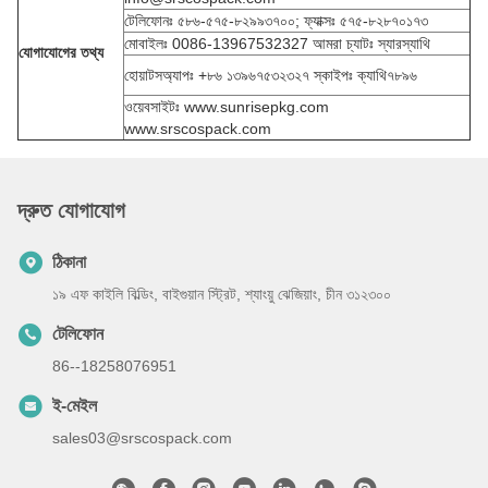
টেলিফোনঃ ৫৮৬-৫৭৫-৮২৯৯৩৭০০; ফ্যাক্সঃ ৫৭৫-৮২৮৭০১৭৩
মোবাইলঃ 0086-13967532327 আমরা চ্যাটঃ স্যারস্যাথি
যোগাযোগের তথ্য
হোয়াটসঅ্যাপঃ +৮৬ ১৩৯৬৭৫৩২৩২৭ স্কাইপঃ ক্যাথি৭৮৯৬
ওয়েবসাইটঃ www.sunrisepkg.com
www.srscospack.com
দ্রুত যোগাযোগ
ঠিকানা
১৯ এফ কাইলি বিল্ডিং, বাইগুয়ান স্ট্রিট, শ্যাংয়ু ঝেজিয়াং, চীন ৩১২৩০০
টেলিফোন
86--18258076951
ই-মেইল
sales03@srscospack.com