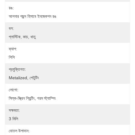
রঙ:
আপনার পছন্দ হিসাবে ইনজেকশন রঙ
বল:
প্লাস্টিক, কাচ, ধাতু
ক্যাপ:
পিপি
প্রযুক্তিগত:
Metalized, পেইন্টিং
লোগো:
সিল্ক-স্ক্রিন প্রিন্টিং, গরম স্ট্যাম্পিং
সক্ষমতা:
3 মিলি
বোতল উপাদান: