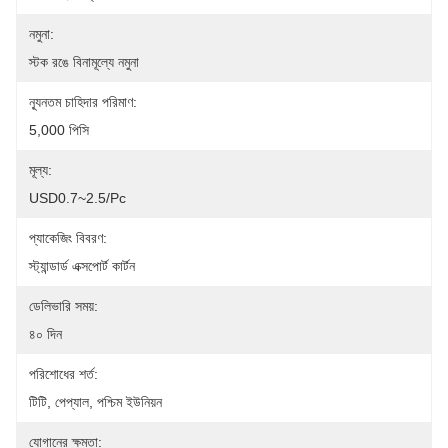
নমুনা:
স্টক রঙে বিনামূল্যে নমুনা
ন্যূনতম চাহিদার পরিমাণ:
5,000 পিসি
মূল্য:
USD0.7~2.5/pc
প্যাকেজিং বিবরণ:
স্ট্যান্ডার্ড এক্সপোর্ট কার্টন
ডেলিভারি সময়:
৪০ দিন
পরিশোধের শর্ত:
টিটি, পেপ্যাল, পশ্চিম ইউনিয়ন
যোগানের ক্ষমতা: