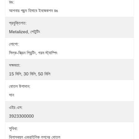
রঙ:
আপনার পছন্দ হিসাবে ইনজেকশন রঙ
প্রযুক্তিগত:
Metalized, পেইন্টিং
লোগো:
সিল্ক-স্ক্রিন প্রিন্টিং, গরম স্ট্যাম্পিং
সক্ষমতা:
15 মিলি, 30 মিলি, 50 মিলি
বোতল উপাদান:
সান
এইচ.এস:
3923300000
সুবিধা:
বিলাসবহুল এক্রাইলিক লশনের বোতল