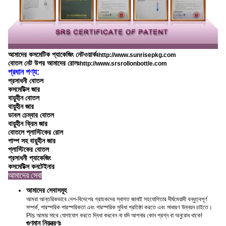
আমাদের কসমেটিক প্যাকেজিং নেটওয়ার্কঃ
http://www.sunrisepkg.com
বোতল নেট উপর আমাদের রোলঃ
http://www.srsrollonbottle.com
প্রধান পণ্য:
প্রসাধনী বোতল
কসমেটিক্স জার
বায়ুহীন বোতল
বায়ুহীন জার
ডাবল চেম্বার বোতল
বায়ুহীন ক্রিম জার
বোতলে প্লাস্টিকের রোল
পাম্প সহ বায়ুহীন জার
প্লাস্টিকের বোতল
প্রসাধনী প্যাকেজিং
কসমেটিক্স কনটেইনার
আমাদের সেবা
আমাদের সেবাসমূহ
আমরা আন্তরিকভাবে দেশ-বিদেশের গ্রাহকদের স্বাগত জানাই সহযোগিতার দীর্ঘমেয়াদী বন্ধুত্বপূর্ণ
সম্পর্ক, পারস্পরিক পারস্পরিকতা এবং পারস্পরিক সুবিধা প্রতিষ্ঠা করতে এবং সাধারণ উন্নয়ন চাইতে।
Pls আমার সাথে যোগাযোগ করতে দ্বিধা করবেন না যদি আপনার কোন প্রশ্ন বা অনুরোধ থাকে!
গুণমান নিয়ন্ত্রণঃ