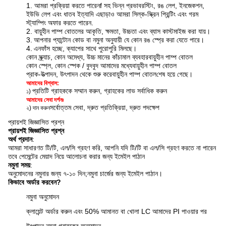
1. আমরা প্রক্রিয়া করতে পারেন
f সহ ভিন্ন প্রভাব
রস্টিং, রঙ লেপ, ইনজেকশন,
ইউভি লেপ এবং ধাতব ইত্যাদি এছাড়াও আমরা সিল্ক-স্ক্রিন প্রিন্টিং এবং গরম
স্ট্যাম্পিং অফার করতে পারেন
.
2. বায়ুহীন পাম্প বোতলের আকৃতি, ক্ষমতা, উচ্চতা এবং ব্যাস কাস্টমাইজ করা যায়।
3.
আপনার প্যান্টোন কোড বা নমুনা অনুযায়ী যে কোন রঙ স্প্রে করা যেতে পারে।
4.
এন
ফাঁস হচ্ছে, ক্যাপের সাথে পুরোপুরি মিলছে।
কোন স্ক্র্যাচ, কোন অমেধ্য, উচ্চ মানের কাঁচামাল ব্যবহার
বায়ুহীন পাম্প বোতল
কোন স্প্লে, কোন স্পেক / বুদবুদ আমাদের মধ্যে
বায়ুহীন পাম্প বোতল
প্রাক-উত্পাদন, উৎপাদন থেকে শুরু করে
বায়ুহীন পাম্প বোতল
শেষ হয়ে গেছে।
আমাদের বিশ্বাস:
প্রতিটি গ্রাহককে সম্মান করুন, গ্রাহকের লাভ সর্বাধিক করুন
১)
আমাদের সেবা দর্শনঃ
সর্বোত্তম সেবা, দ্রুত প্রতিক্রিয়া, দ্রুত পদক্ষেপ
২) দান করুন
প্রায়শই জিজ্ঞাসিত প্রশ্ন
প্রায়শই জিজ্ঞাসিত প্রশ্ন
অর্থ প্রদান
:
আমরা সাধারণত টি/টি, এল/সি গ্রহণ করি, আপনি যদি টি/টি বা এল/সি গ্রহণ করতে না পারেন
তবে পেমেন্টের মেয়াদ নিয়ে আলোচনা করার জন্য ইমেইল পাঠান
নমুনা সময়
:
অনুমোদনের নমুনার জন্য ৭-১০ দিন;
নমুনা চার্জের জন্য ইমেইল পাঠান।
কিভাবে অর্ডার করবেন?
নমুনা অনুমোদন
ক্লায়েন্ট অর্ডার করুন এবং 50% আমানত বা খোলা LC আমাদের PI পাওয়ার পর