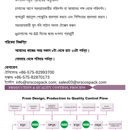
উৎপাদন নমুনা গ্রাহকের অনুমোদন
চালানের আগে সরবরাহকারীর পরিদর্শন বা আমাদের পক্ষ থেকে পরিদর্শন।
ক্লায়েন্ট ব্যালেন্স পেমেন্টের ব্যবস্থা করবে এবং শিপিংয়ের ব্যবস্থা করবে।
সরবরাহকারী মূল নথি পাঠান অথবা টেলেক্স করুন
q
চালানের পর 60 দিনের জন্য গুণগত গ্যারান্টি
পরিষেবা বিজ্ঞপ্তি
আমাদের কাজের সময় সকাল ৮টা থেকে রাত ২৩টা পর্যন্ত।
সোমবার থেকে শনিবার পর্যন্ত।
যোগাযোগ
:
টেলিফোনঃ +86-575-82993700
ফ্যাক্সঃ +86-575-82870173
ইমেইল: info@srscospack.com; sales03@srscospack.com