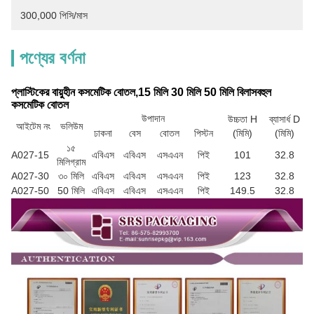
300,000 পিসি/মাস
পণ্যের বর্ণনা
প্লাস্টিকের বায়ুহীন কসমেটিক বোতল,15 মিলি 30 মিলি 50 মিলি বিলাসবহুল
কসমেটিক বোতল
উপাদান
উচ্চতা H
ব্যাসার্ধ D
আইটেম নং
ভলিউম
ঢাকনা
বেস
বোতল
পিস্টন
(মিমি)
(মিমি)
১৫
A027-15
এবিএস
এবিএস
এসএএন
পিই
101
32.8
মিলিগ্রাম
A027-30
৩০ মিলি
এবিএস
এবিএস
এসএএন
পিই
123
32.8
A027-50
50 মিলি
এবিএস
এবিএস
এসএএন
পিই
149.5
32.8