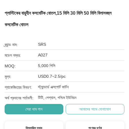
প্লাস্টিকের বায়ুহীন কসমেটিক বোতল,15 মিলি 30 মিলি 50 মিলি বিলাসবহুল
কসমেটিক বোতল
SRS
ব্র্যান্ড নাম:
A027
মডেল নম্বর:
5,000 পিসি
MOQ:
USD0.7~2.5/pc
মূল্য:
স্ট্যান্ডার্ড এক্সপোর্ট কার্টন
প্যাকেজিংয়ের বিবরণ:
টিটি, পেপ্যাল, পশ্চিম ইউনিয়ন
অর্থ প্রদানের শর্তাবলী:
সেরা দাম পান
আমাদের সাথে যোগাযোগ
বিস্তারিত তথ্য
পণ্যের বর্ণনা