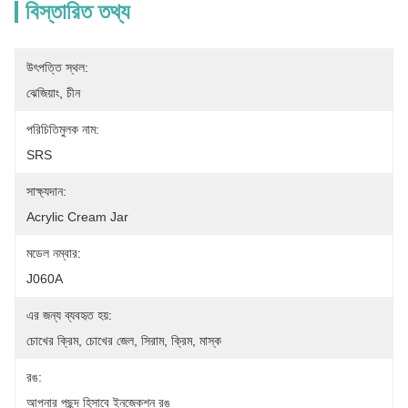
বিস্তারিত তথ্য
উৎপত্তি স্থল:
ঝেজিয়াং, চীন
পরিচিতিমুলক নাম:
SRS
সাক্ষ্যদান:
Acrylic Cream Jar
মডেল নম্বার:
J060A
এর জন্য ব্যবহৃত হয়:
চোখের ক্রিম, চোখের জেল, সিরাম, ক্রিম, মাস্ক
রঙ:
আপনার পছন্দ হিসাবে ইনজেকশন রঙ