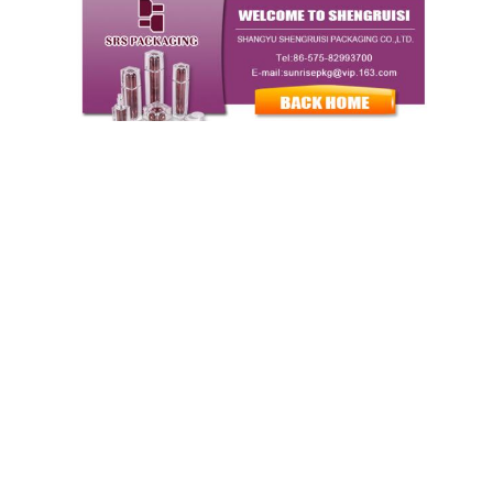
দ্রুত যোগাযোগ
ঠিকানা
১৯ এফ কাইলি বিল্ডিং, বাইগুয়ান স্ট্রিট, শ্যাংয়ু ঝেজিয়াং, চীন ৩১২৩০০
টেলিফোন
86--18258076951
ই-মেইল
sales03@srscospack.com