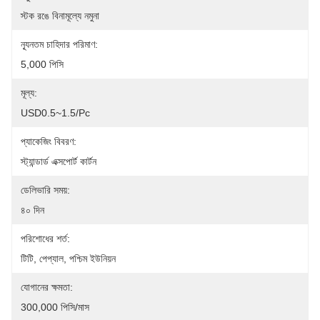
স্টক রঙে বিনামূল্যে নমুনা
ন্যূনতম চাহিদার পরিমাণ:
5,000 পিসি
মূল্য:
USD0.5~1.5/pc
প্যাকেজিং বিবরণ:
স্ট্যান্ডার্ড এক্সপোর্ট কার্টন
ডেলিভারি সময়:
৪০ দিন
পরিশোধের শর্ত:
টিটি, পেপ্যাল, পশ্চিম ইউনিয়ন
যোগানের ক্ষমতা:
300,000 পিসি/মাস