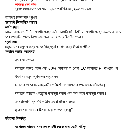
আমাদের সেবা দর্শনঃ
সর্বোত্তম সেবা, দ্রুত প্রতিক্রিয়া, দ্রুত পদক্ষেপ
২) দান করুন
প্রায়শই জিজ্ঞাসিত প্রশ্ন
প্রায়শই জিজ্ঞাসিত প্রশ্ন
অর্থ প্রদান
:
আমরা সাধারণত টি/টি, এল/সি গ্রহণ করি, আপনি যদি টি/টি বা এল/সি গ্রহণ করতে না পারেন
তবে পেমেন্টের মেয়াদ নিয়ে আলোচনা করার জন্য ইমেইল পাঠান
নমুনা সময়
:
অনুমোদনের নমুনার জন্য ৭-১০ দিন;
নমুনা চার্জের জন্য ইমেইল পাঠান।
কিভাবে অর্ডার করবেন?
নমুনা অনুমোদন
ক্লায়েন্ট অর্ডার করুন এবং 50% আমানত বা খোলা LC আমাদের PI পাওয়ার পর
উৎপাদন নমুনা গ্রাহকের অনুমোদন
চালানের আগে সরবরাহকারীর পরিদর্শন বা আমাদের পক্ষ থেকে পরিদর্শন।
ক্লায়েন্ট ব্যালেন্স পেমেন্টের ব্যবস্থা করবে এবং শিপিংয়ের ব্যবস্থা করবে।
সরবরাহকারী মূল নথি পাঠান অথবা টেলেক্স করুন
q
চালানের পর 60 দিনের জন্য গুণগত গ্যারান্টি
পরিষেবা বিজ্ঞপ্তি
আমাদের কাজের সময় সকাল ৮টা থেকে রাত ২৩টা পর্যন্ত।