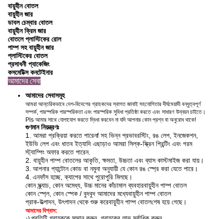
বায়ুহীন বোতল
বায়ুহীন জার
ডাবল চেম্বার বোতল
বায়ুহীন ক্রিম জার
বোতলে প্লাস্টিকের রোল
পাম্প সহ বায়ুহীন জার
প্লাস্টিকের বোতল
প্রসাধনী প্যাকেজিং
কসমেটিক্স কনটেইনার
আমাদের সেবা
আমাদের সেবাসমূহ
আমরা আন্তরিকভাবে দেশ-বিদেশের গ্রাহকদের স্বাগত জানাই সহযোগিতার দীর্ঘমেয়াদী বন্ধুত্বপূর্ণ
সম্পর্ক, পারস্পরিক পারস্পরিকতা এবং পারস্পরিক সুবিধা প্রতিষ্ঠা করতে এবং সাধারণ উন্নয়ন চাইতে।
Pls আমার সাথে যোগাযোগ করতে দ্বিধা করবেন না যদি আপনার কোন প্রশ্ন বা অনুরোধ থাকে!
গুণমান নিয়ন্ত্রণঃ
1. আমরা প্রক্রিয়া করতে পারেন
f সহ ভিন্ন প্রভাব
রস্টিং, রঙ লেপ, ইনজেকশন,
ইউভি লেপ এবং ধাতব ইত্যাদি এছাড়াও আমরা সিল্ক-স্ক্রিন প্রিন্টিং এবং গরম
স্ট্যাম্পিং অফার করতে পারেন
.
2. বায়ুহীন পাম্প বোতলের আকৃতি, ক্ষমতা, উচ্চতা এবং ব্যাস কাস্টমাইজ করা যায়।
3.
আপনার প্যান্টোন কোড বা নমুনা অনুযায়ী যে কোন রঙ স্প্রে করা যেতে পারে।
4.
এন
ফাঁস হচ্ছে, ক্যাপের সাথে পুরোপুরি মিলছে।
কোন স্ক্র্যাচ, কোন অমেধ্য, উচ্চ মানের কাঁচামাল ব্যবহার
বায়ুহীন পাম্প বোতল
কোন স্প্লে, কোন স্পেক / বুদবুদ আমাদের মধ্যে
বায়ুহীন পাম্প বোতল
প্রাক-উত্পাদন, উৎপাদন থেকে শুরু করে
বায়ুহীন পাম্প বোতল
শেষ হয়ে গেছে।
আমাদের বিশ্বাস:
প্রতিটি গ্রাহককে সম্মান করুন, গ্রাহকের লাভ সর্বাধিক করুন
১)