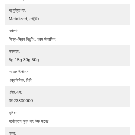
প্রযুক্তিগত:
Metalized, পেইন্টিং
লোগো:
সিল্ক-স্ক্রিন প্রিন্টিং, গরম স্ট্যাম্পিং
সক্ষমতা:
5g 15g 30g 50g
বোতল উপাদান:
এক্রাইলিক, পিপি
এইচ.এস:
3923300000
সুবিধা:
সর্বোত্তম মূল্য সহ উচ্চ মানের
নমুনা: