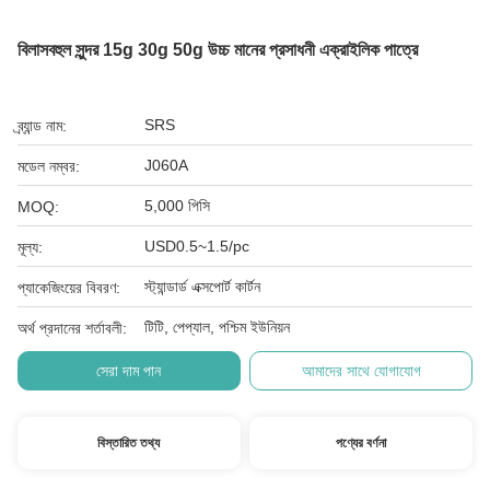
বিলাসবহুল সুন্দর 15g 30g 50g উচ্চ মানের প্রসাধনী এক্রাইলিক পাত্রে
SRS
ব্র্যান্ড নাম:
J060A
মডেল নম্বর:
5,000 পিসি
MOQ:
USD0.5~1.5/pc
মূল্য:
স্ট্যান্ডার্ড এক্সপোর্ট কার্টন
প্যাকেজিংয়ের বিবরণ:
টিটি, পেপ্যাল, পশ্চিম ইউনিয়ন
অর্থ প্রদানের শর্তাবলী:
সেরা দাম পান
আমাদের সাথে যোগাযোগ
বিস্তারিত তথ্য
পণ্যের বর্ণনা