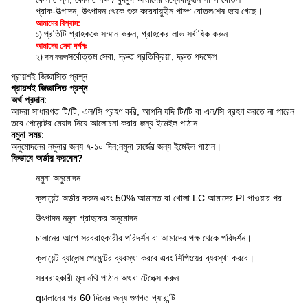
প্রাক-উত্পাদন, উৎপাদন থেকে শুরু করে
বায়ুহীন পাম্প বোতল
শেষ হয়ে গেছে।
আমাদের বিশ্বাস:
প্রতিটি গ্রাহককে সম্মান করুন, গ্রাহকের লাভ সর্বাধিক করুন
১)
আমাদের সেবা দর্শনঃ
সর্বোত্তম সেবা, দ্রুত প্রতিক্রিয়া, দ্রুত পদক্ষেপ
২) দান করুন
প্রায়শই জিজ্ঞাসিত প্রশ্ন
প্রায়শই জিজ্ঞাসিত প্রশ্ন
অর্থ প্রদান
:
আমরা সাধারণত টি/টি, এল/সি গ্রহণ করি, আপনি যদি টি/টি বা এল/সি গ্রহণ করতে না পারেন
তবে পেমেন্টের মেয়াদ নিয়ে আলোচনা করার জন্য ইমেইল পাঠান
নমুনা সময়
:
অনুমোদনের নমুনার জন্য ৭-১০ দিন;
নমুনা চার্জের জন্য ইমেইল পাঠান।
কিভাবে অর্ডার করবেন?
নমুনা অনুমোদন
ক্লায়েন্ট অর্ডার করুন এবং 50% আমানত বা খোলা LC আমাদের PI পাওয়ার পর
উৎপাদন নমুনা গ্রাহকের অনুমোদন
চালানের আগে সরবরাহকারীর পরিদর্শন বা আমাদের পক্ষ থেকে পরিদর্শন।
ক্লায়েন্ট ব্যালেন্স পেমেন্টের ব্যবস্থা করবে এবং শিপিংয়ের ব্যবস্থা করবে।
সরবরাহকারী মূল নথি পাঠান অথবা টেলেক্স করুন
q
চালানের পর 60 দিনের জন্য গুণগত গ্যারান্টি