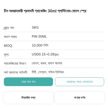
চীন সরবরাহকারী প্রসাধনী প্যাকেজিং 30ml প্লাস্টিকের বোতল স্প্রে
SRS
ব্র্যান্ড নাম:
PW-30ML
মডেল নম্বর:
10,000 পিসি
MOQ:
USD0.15~0.28/pc
মূল্য:
বোতল, ধারক, ক্যাপ আলাদা
প্যাকেজিংয়ের বিবরণ:
টিটি, পেপ্যাল, পশ্চিম ইউনিয়ন
অর্থ প্রদানের শর্তাবলী:
সেরা দাম পান
আমাদের সাথে যোগাযোগ
বিস্তারিত তথ্য
পণ্যের বর্ণনা