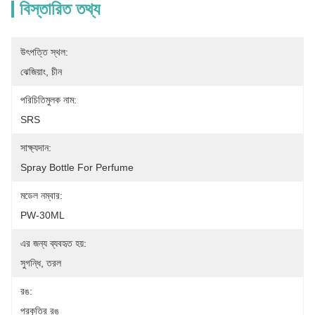
বিস্তারিত তথ্য
উৎপত্তি স্থল:
ঝেজিয়াং, চীন
পরিচিতিমুলক নাম:
SRS
সাক্ষ্যদান:
Spray Bottle For Perfume
মডেল নম্বার:
PW-30ML
এর জন্য ব্যবহৃত হয়:
সুগন্ধি, তরল
রঙ:
প্রকৃতির রঙ