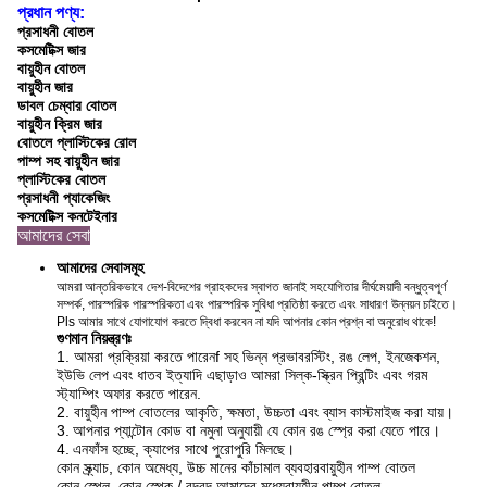
প্রধান পণ্য:
প্রসাধনী বোতল
কসমেটিক্স জার
বায়ুহীন বোতল
বায়ুহীন জার
ডাবল চেম্বার বোতল
বায়ুহীন ক্রিম জার
বোতলে প্লাস্টিকের রোল
পাম্প সহ বায়ুহীন জার
প্লাস্টিকের বোতল
প্রসাধনী প্যাকেজিং
কসমেটিক্স কনটেইনার
আমাদের সেবা
আমাদের সেবাসমূহ
আমরা আন্তরিকভাবে দেশ-বিদেশের গ্রাহকদের স্বাগত জানাই সহযোগিতার দীর্ঘমেয়াদী বন্ধুত্বপূর্ণ
সম্পর্ক, পারস্পরিক পারস্পরিকতা এবং পারস্পরিক সুবিধা প্রতিষ্ঠা করতে এবং সাধারণ উন্নয়ন চাইতে।
Pls আমার সাথে যোগাযোগ করতে দ্বিধা করবেন না যদি আপনার কোন প্রশ্ন বা অনুরোধ থাকে!
গুণমান নিয়ন্ত্রণঃ
1. আমরা প্রক্রিয়া করতে পারেন
f সহ ভিন্ন প্রভাব
রস্টিং, রঙ লেপ, ইনজেকশন,
ইউভি লেপ এবং ধাতব ইত্যাদি এছাড়াও আমরা সিল্ক-স্ক্রিন প্রিন্টিং এবং গরম
স্ট্যাম্পিং অফার করতে পারেন
.
2. বায়ুহীন পাম্প বোতলের আকৃতি, ক্ষমতা, উচ্চতা এবং ব্যাস কাস্টমাইজ করা যায়।
3.
আপনার প্যান্টোন কোড বা নমুনা অনুযায়ী যে কোন রঙ স্প্রে করা যেতে পারে।
4.
এন
ফাঁস হচ্ছে, ক্যাপের সাথে পুরোপুরি মিলছে।
কোন স্ক্র্যাচ, কোন অমেধ্য, উচ্চ মানের কাঁচামাল ব্যবহার
বায়ুহীন পাম্প বোতল
কোন স্প্লে, কোন স্পেক / বুদবুদ আমাদের মধ্যে
বায়ুহীন পাম্প বোতল