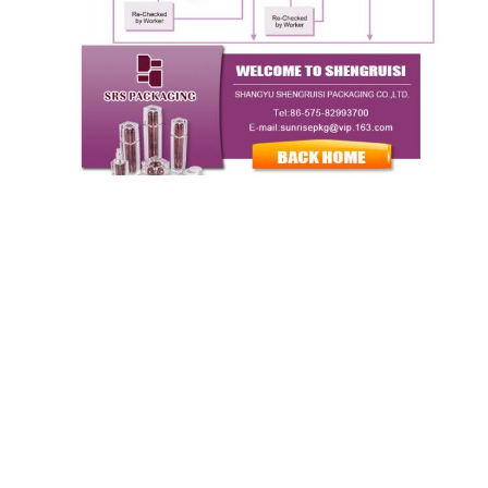
দ্রুত যোগাযোগ
ঠিকানা
১৯ এফ কাইলি বিল্ডিং, বাইগুয়ান স্ট্রিট, শ্যাংয়ু ঝেজিয়াং, চীন ৩১২৩০০
টেলিফোন
86--18258076951
ই-মেইল