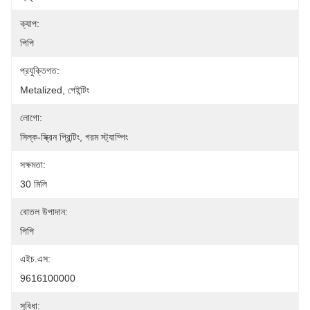
ক্যাপ:
পিপি
প্রযুক্তিগত:
Metalized, পেইন্টিং
লোগো:
সিল্ক-স্ক্রিন প্রিন্টিং, গরম স্ট্যাম্পিং
সক্ষমতা:
30 মিলি
বোতল উপাদান:
পিপি
এইচ.এস:
9616100000
সুবিধা: