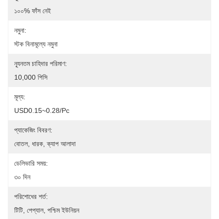
১০০% ফাঁস নেই
নমুনা:
স্টক বিনামূল্যে নমুনা
ন্যূনতম চাহিদার পরিমাণ:
10,000 পিসি
মূল্য:
USD0.15~0.28/pc
প্যাকেজিং বিবরণ:
বোতল, ধারক, ক্যাপ আলাদা
ডেলিভারি সময়:
৩০ দিন
পরিশোধের শর্ত:
টিটি, পেপ্যাল, পশ্চিম ইউনিয়ন