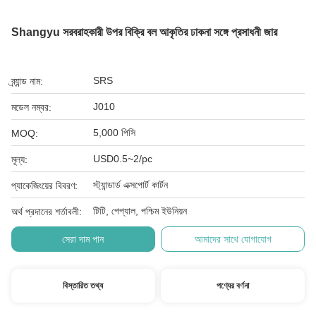
Shangyu সরবরাহকারী উপর বিক্রি বল আকৃতির ঢাকনা সঙ্গে প্রসাধনী জার
SRS
ব্র্যান্ড নাম:
J010
মডেল নম্বর:
5,000 পিসি
MOQ:
USD0.5~2/pc
মূল্য:
স্ট্যান্ডার্ড এক্সপোর্ট কার্টন
প্যাকেজিংয়ের বিবরণ:
টিটি, পেপ্যাল, পশ্চিম ইউনিয়ন
অর্থ প্রদানের শর্তাবলী:
সেরা দাম পান
আমাদের সাথে যোগাযোগ
বিস্তারিত তথ্য
পণ্যের বর্ণনা