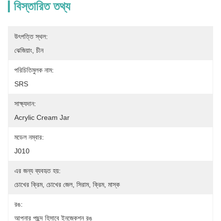
বিস্তারিত তথ্য
উৎপত্তি স্থল:
ঝেজিয়াং, চীন
পরিচিতিমুলক নাম:
SRS
সাক্ষ্যদান:
Acrylic Cream Jar
মডেল নম্বার:
J010
এর জন্য ব্যবহৃত হয়:
চোখের ক্রিম, চোখের জেল, সিরাম, ক্রিম, মাস্ক
রঙ:
আপনার পছন্দ হিসাবে ইনজেকশন রঙ