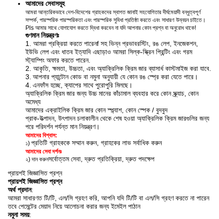
আমাদের সেবাসমূহ
আমরা আন্তরিকভাবে দেশ-বিদেশের গ্রাহকদের স্বাগত জানাই সহযোগিতার দীর্ঘমেয়াদী বন্ধুত্বপূর্ণ
সম্পর্ক, পারস্পরিক পারস্পরিকতা এবং পারস্পরিক সুবিধা প্রতিষ্ঠা করতে এবং সাধারণ উন্নয়ন চাইতে।
Pls আমার সাথে যোগাযোগ করতে দ্বিধা করবেন না যদি আপনার কোন প্রশ্ন বা অনুরোধ থাকে!
গুণমান নিয়ন্ত্রণঃ
1. আমরা প্রক্রিয়া করতে পারেন
f সহ ভিন্ন প্রভাব
রস্টিং, রঙ লেপ, ইনজেকশন,
ইউভি লেপ এবং ধাতব ইত্যাদি এছাড়াও আমরা সিল্ক-স্ক্রিন প্রিন্টিং এবং গরম
স্ট্যাম্পিং অফার করতে পারেন
.
2. আকৃতি, ক্ষমতা, উচ্চতা, এবং অ্যাক্রিলিক ক্রিম জার ব্যাসার্ধ কাস্টমাইজ করা যাবে.
3.
আপনার প্যান্টোন কোড বা নমুনা অনুযায়ী যে কোন রঙ স্প্রে করা যেতে পারে।
4.
এন
ফাঁস হচ্ছে, ক্যাপের সাথে পুরোপুরি মিলছে।
অ্যাক্রিলিক ক্রিম জার জন্য উচ্চ মানের কাঁচামাল ব্যবহার করে কোন স্ক্র্যাচ, কোন
অমেধ্য
আমাদের এক্রাইলিক ক্রিম জার কোন স্প্ল্যাশ, কোন স্পেক / বুদবুদ
প্রাক-উত্পাদন, উৎপাদন চলাকালীন থেকে শেষ হওয়া অ্যাক্রিলিক ক্রিম জারগুলির জন্য
পরে পরিদর্শন পর্যন্ত মান নিয়ন্ত্রণ।
আমাদের বিশ্বাস:
প্রতিটি গ্রাহককে সম্মান করুন, গ্রাহকের লাভ সর্বাধিক করুন
১)
আমাদের সেবা দর্শনঃ
সর্বোত্তম সেবা, দ্রুত প্রতিক্রিয়া, দ্রুত পদক্ষেপ
২) দান করুন
প্রায়শই জিজ্ঞাসিত প্রশ্ন
প্রায়শই জিজ্ঞাসিত প্রশ্ন
অর্থ প্রদান
:
আমরা সাধারণত টি/টি, এল/সি গ্রহণ করি, আপনি যদি টি/টি বা এল/সি গ্রহণ করতে না পারেন
তবে পেমেন্টের মেয়াদ নিয়ে আলোচনা করার জন্য ইমেইল পাঠান
নমুনা সময়
: