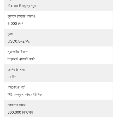
স্টক রঙে বিনামূল্যে নমুনা
ন্যূনতম চাহিদার পরিমাণ:
5,000 পিসি
মূল্য:
USD0.5~2/pc
প্যাকেজিং বিবরণ:
স্ট্যান্ডার্ড এক্সপোর্ট কার্টন
ডেলিভারি সময়:
৪০ দিন
পরিশোধের শর্ত:
টিটি, পেপ্যাল, পশ্চিম ইউনিয়ন
যোগানের ক্ষমতা:
300,000 পিসি/মাস