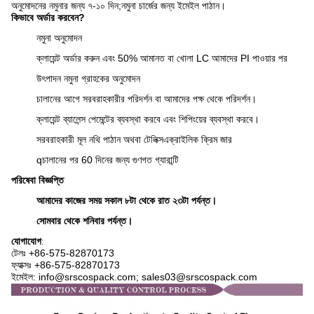
অনুমোদনের নমুনার জন্য ৭-১০ দিন;
নমুনা চার্জের জন্য ইমেইল পাঠান।
কিভাবে অর্ডার করবেন?
নমুনা অনুমোদন
ক্লায়েন্ট অর্ডার করুন এবং 50% আমানত বা খোলা LC আমাদের PI পাওয়ার পর
উৎপাদন নমুনা গ্রাহকের অনুমোদন
চালানের আগে সরবরাহকারীর পরিদর্শন বা আমাদের পক্ষ থেকে পরিদর্শন।
ক্লায়েন্ট ব্যালেন্স পেমেন্টের ব্যবস্থা করবে এবং শিপিংয়ের ব্যবস্থা করবে।
সরবরাহকারী মূল নথি পাঠান অথবা টেলিক্স
এক্রাইলিক ক্রিম জার
q
চালানের পর 60 দিনের জন্য গুণগত গ্যারান্টি
পরিষেবা বিজ্ঞপ্তি
আমাদের কাজের সময় সকাল ৮টা থেকে রাত ২৩টা পর্যন্ত।
সোমবার থেকে শনিবার পর্যন্ত।
যোগাযোগ
:
টেলঃ +86-575-
82870173
ফ্যাক্সঃ +86-575-82870173
ইমেইল: info@srscospack.com; sales03@srscospack.com