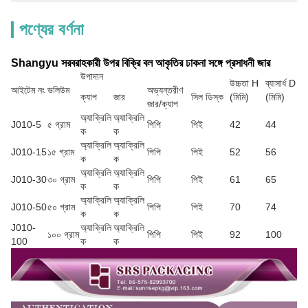
পণ্যের বর্ণনা
Shangyu সরবরাহকারী উপর বিক্রি বল আকৃতির ঢাকনা সঙ্গে প্রসাধনী জার
উপাদান
উচ্চতা H
ব্যাসার্ধ D
আইটেম নং
ভলিউম
অভ্যন্তরীণ
ক্যাপ
জার
সিল ডিস্ক
(মিমি)
(মিমি)
জার/ক্যাপ
অ্যাক্রিলি
অ্যাক্রিলি
J010-5
৫ গ্রাম
পিপি
পিই
42
44
ক
ক
অ্যাক্রিলি
অ্যাক্রিলি
J010-15
১৫ গ্রাম
পিপি
পিই
52
56
ক
ক
অ্যাক্রিলি
অ্যাক্রিলি
J010-30
৩০ গ্রাম
পিপি
পিই
61
65
ক
ক
অ্যাক্রিলি
অ্যাক্রিলি
J010-50
৫০ গ্রাম
পিপি
পিই
70
74
ক
ক
J010-
অ্যাক্রিলি
অ্যাক্রিলি
১০০ গ্রাম
পিপি
পিই
92
100
100
ক
ক