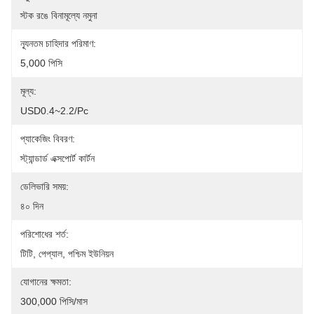
স্টক রঙে বিনামূল্যে নমুনা
ন্যূনতম চাহিদার পরিমাণ:
5,000 পিসি
মূল্য:
USD0.4~2.2/pc
প্যাকেজিং বিবরণ:
স্ট্যান্ডার্ড এক্সপোর্ট কার্টন
ডেলিভারি সময়:
৪০ দিন
পরিশোধের শর্ত:
টিটি, পেপ্যাল, পশ্চিম ইউনিয়ন
যোগানের ক্ষমতা:
300,000 পিসি/মাস