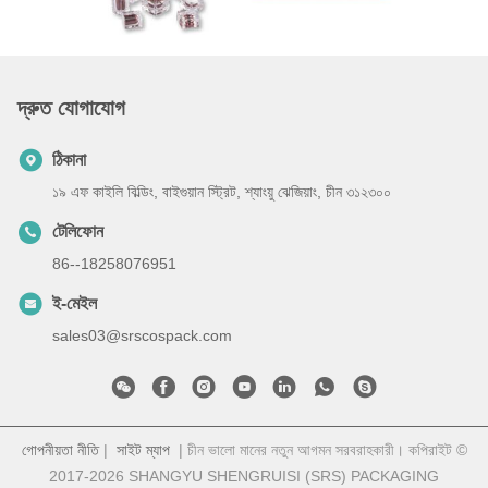
দ্রুত যোগাযোগ
ঠিকানা
১৯ এফ কাইলি বিল্ডিং, বাইগুয়ান স্ট্রিট, শ্যাংয়ু ঝেজিয়াং, চীন ৩১২৩০০
টেলিফোন
86--18258076951
ই-মেইল
sales03@srscospack.com
গোপনীয়তা নীতি
|
সাইট ম্যাপ
| চীন ভালো মানের নতুন আগমন সরবরাহকারী। কপিরাইট ©
2017-2026 SHANGYU SHENGRUISI (SRS) PACKAGING