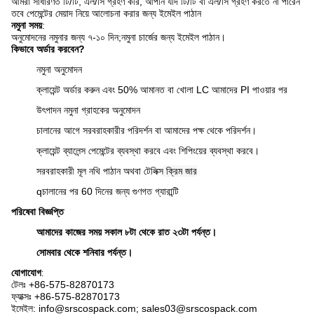
আমরা সাধারণত টি/টি, এল/সি গ্রহণ করি, আপনি যদি টি/টি বা এল/সি গ্রহণ করতে না পারেন
তবে পেমেন্টের মেয়াদ নিয়ে আলোচনা করার জন্য ইমেইল পাঠান
নমুনা সময়
:
অনুমোদনের নমুনার জন্য ৭-১০ দিন;
নমুনা চার্জের জন্য ইমেইল পাঠান।
কিভাবে অর্ডার করবেন?
নমুনা অনুমোদন
ক্লায়েন্ট অর্ডার করুন এবং 50% আমানত বা খোলা LC আমাদের PI পাওয়ার পর
উৎপাদন নমুনা গ্রাহকের অনুমোদন
চালানের আগে সরবরাহকারীর পরিদর্শন বা আমাদের পক্ষ থেকে পরিদর্শন।
ক্লায়েন্ট ব্যালেন্স পেমেন্টের ব্যবস্থা করবে এবং শিপিংয়ের ব্যবস্থা করবে।
সরবরাহকারী মূল নথি পাঠান অথবা টেলিক্স
ক্রিম জার
q
চালানের পর 60 দিনের জন্য গুণগত গ্যারান্টি
পরিষেবা বিজ্ঞপ্তি
আমাদের কাজের সময় সকাল ৮টা থেকে রাত ২৩টা পর্যন্ত।
সোমবার থেকে শনিবার পর্যন্ত।
যোগাযোগ
:
টেলঃ +86-575-
82870173
ফ্যাক্সঃ +86-575-82870173
ইমেইল: info@srscospack.com; sales03@srscospack.com