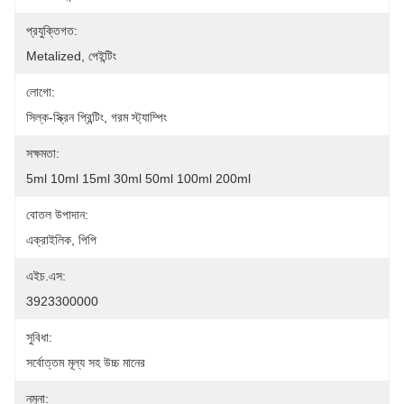
প্রযুক্তিগত:
Metalized, পেইন্টিং
লোগো:
সিল্ক-স্ক্রিন প্রিন্টিং, গরম স্ট্যাম্পিং
সক্ষমতা:
5ml 10ml 15ml 30ml 50ml 100ml 200ml
বোতল উপাদান:
এক্রাইলিক, পিপি
এইচ.এস:
3923300000
সুবিধা:
সর্বোত্তম মূল্য সহ উচ্চ মানের
নমুনা: