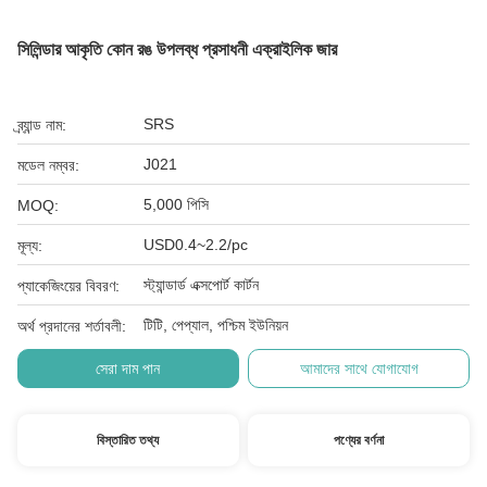
সিলিন্ডার আকৃতি কোন রঙ উপলব্ধ প্রসাধনী এক্রাইলিক জার
SRS
ব্র্যান্ড নাম:
J021
মডেল নম্বর:
5,000 পিসি
MOQ:
USD0.4~2.2/pc
মূল্য:
স্ট্যান্ডার্ড এক্সপোর্ট কার্টন
প্যাকেজিংয়ের বিবরণ:
টিটি, পেপ্যাল, পশ্চিম ইউনিয়ন
অর্থ প্রদানের শর্তাবলী:
সেরা দাম পান
আমাদের সাথে যোগাযোগ
বিস্তারিত তথ্য
পণ্যের বর্ণনা