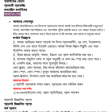
প্লাস্টিকের বোতল
প্রসাধনী প্যাকেজিং
কসমেটিক্স কনটেইনার
আমাদের সেবা
আমাদের সেবাসমূহ
আমরা আন্তরিকভাবে দেশ-বিদেশের গ্রাহকদের স্বাগত জানাই সহযোগিতার দীর্ঘমেয়াদী বন্ধুত্বপূর্ণ
সম্পর্ক, পারস্পরিক পারস্পরিকতা এবং পারস্পরিক সুবিধা প্রতিষ্ঠা করতে এবং সাধারণ উন্নয়ন চাইতে।
Pls আমার সাথে যোগাযোগ করতে দ্বিধা করবেন না যদি আপনার কোন প্রশ্ন বা অনুরোধ থাকে!
গুণমান নিয়ন্ত্রণঃ
1. আমরা প্রক্রিয়া করতে পারেন
f সহ ভিন্ন প্রভাব
রস্টিং, রঙ লেপ, ইনজেকশন,
ইউভি লেপ এবং ধাতব ইত্যাদি এছাড়াও আমরা সিল্ক-স্ক্রিন প্রিন্টিং এবং গরম
স্ট্যাম্পিং অফার করতে পারেন
.
2. ক্রিম জারের আকৃতি, ক্ষমতা, উচ্চতা এবং ব্যাস কাস্টমাইজ করা যায়।
3.
আপনার প্যান্টোন কোড বা নমুনা অনুযায়ী যে কোন রঙ স্প্রে করা যেতে পারে।
4.
এন
ফাঁস হচ্ছে, ক্যাপের সাথে পুরোপুরি মিলছে।
কোন স্ক্র্যাচ, কোন অমেধ্য, উচ্চ মানের কাঁচামাল ব্যবহার
ক্রিম জার
কোন স্প্লে, কোন স্পেক / বুদবুদ আমাদের মধ্যে
ক্রিম জার
প্রাক-উত্পাদন, উৎপাদন থেকে শুরু করে
ক্রিম জার
শেষ হয়ে গেছে।
আমাদের বিশ্বাস:
প্রতিটি গ্রাহককে সম্মান করুন, গ্রাহকের লাভ সর্বাধিক করুন
১)
আমাদের সেবা দর্শনঃ
সর্বোত্তম সেবা, দ্রুত প্রতিক্রিয়া, দ্রুত পদক্ষেপ
২) দান করুন
প্রায়শই জিজ্ঞাসিত প্রশ্ন
প্রায়শই জিজ্ঞাসিত প্রশ্ন
অর্থ প্রদান
: