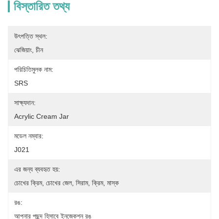
বিস্তারিত তথ্য
উৎপত্তি স্থল:
ঝেজিয়াং, চীন
পরিচিতিমুলক নাম:
SRS
সাক্ষ্যদান:
Acrylic Cream Jar
মডেল নম্বার:
J021
এর জন্য ব্যবহৃত হয়:
চোখের ক্রিম, চোখের জেল, সিরাম, ক্রিম, মাস্ক
রঙ:
আপনার পছন্দ হিসাবে ইনজেকশন রঙ