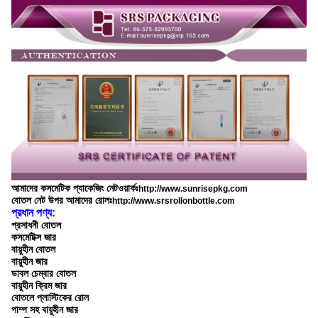
আমাদের কসমেটিক প্যাকেজিং নেটওয়ার্কঃ
http://www.sunrisepkg.com
বোতল নেট উপর আমাদের রোলঃ
http://www.srsrollonbottle.com
প্রধান পণ্য:
প্রসাধনী বোতল
কসমেটিক্স জার
বায়ুহীন বোতল
বায়ুহীন জার
ডাবল চেম্বার বোতল
বায়ুহীন ক্রিম জার
বোতলে প্লাস্টিকের রোল
পাম্প সহ বায়ুহীন জার