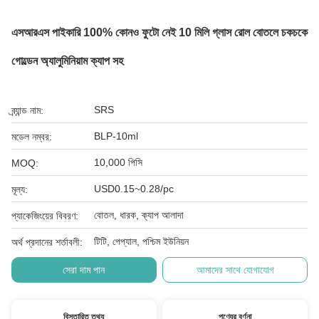
এসআরএস পাইকারি 100% কোনও ফুটো নেই 10 মিলি গ্লাস রোল বোতলে চকচকে
গোল্ডেন অ্যালুমিনিয়াম ক্যাপ সহ
SRS
ব্র্যান্ড নাম:
BLP-10ml
মডেল নম্বর:
10,000 পিসি
MOQ:
USD0.15~0.28/pc
মূল্য:
বোতল, ধারক, ক্যাপ আলাদা
প্যাকেজিংয়ের বিবরণ:
টিটি, পেপ্যাল, পশ্চিম ইউনিয়ন
অর্থ প্রদানের শর্তাবলী:
সেরা দাম পান
আমাদের সাথে যোগাযোগ
বিস্তারিত তথ্য
পণ্যের বর্ণনা