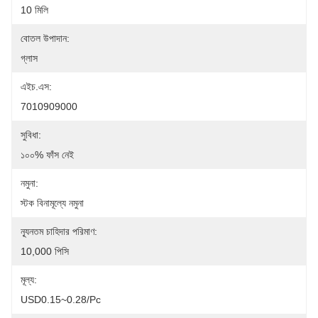
10 মিলি
বোতল উপাদান:
গ্লাস
এইচ.এস:
7010909000
সুবিধা:
১০০% ফাঁস নেই
নমুনা:
স্টক বিনামূল্যে নমুনা
ন্যূনতম চাহিদার পরিমাণ:
10,000 পিসি
মূল্য:
USD0.15~0.28/pc