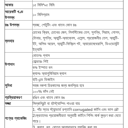
আকার
১৫ মিমি*৯৫ মিমি
আরেকটি খণ্ড
১০ মিলিগ্রাম
উপলব্ধ
রঙ উপলব্ধ
স্বচ্ছ, পেইন্টিং এবং ধাতব কোন রঙ
চোখের ক্রিম, চোখের জেল, লিপস্টিকের তেল, সুগন্ধি, সিরাম, লোশন,
টোনার, সুগন্ধি, অ্যান্টি-অ্যাক্নেস, এসেন্স, প্রয়োজনীয় তেল, অ্যান্টি-
ব্যবহার
ইট, অলিভ অয়েল, অ্যান্টি-ফিব্রিল গট, অ্যারোমেথেরাপি, ডিওডোর্যান্ট
ইত্যাদি
বোতলঃ গ্লাস
হোল্ডারঃ পিই
উপাদান
বলঃ ইস্পাত বল
ক্যাপঃ অ্যালুমিনিয়াম ক্যাপ
হাই-এন্ড ডিজাইন
সুবিধা
সহজ নকশা চিরকালের জন্য জনপ্রিয় হবে
১০০% ফাঁস নেই
প্রক্রিয়াকরণ
রঙিন এবং ধাতব কোন রঙ
সজ্জা
সিল্কপ্রিন্ট বা হটস্ট্যাম্পিং পাওয়া যায়
1. পাঁচ স্তর স্ট্যান্ডার্ড রপ্তানি corrugated কার্টন এবং ভাল বেল্ট
2ক্রেতাদের প্রয়োজনীয়তা অনুযায়ী কার্টনে শিপিং মার্ক মুদ্রণ করা যেতে
পণ্যের প্যাকেজিং
পারে।
3. ক্যাপ, বল, বোতল আলাদাভাবে প্যাকিং করা হয়.