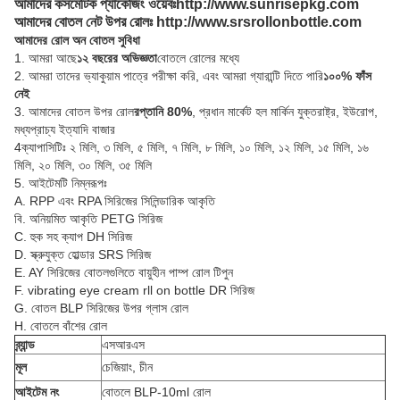
আমাদের কসমেটিক প্যাকেজিং ওয়েবঃhttp://www.sunrisepkg.com
আমাদের বোতল নেট উপর রোলঃ http://www.srsrollonbottle.com
আমাদের রোল অন বোতল সুবিধা
1. আমরা আছে
১২ বছরের অভিজ্ঞতা
বোতলে রোলের মধ্যে
2. আমরা তাদের ভ্যাকুয়াম পাত্রে পরীক্ষা করি, এবং আমরা গ্যারান্টি দিতে পারি
১০০% ফাঁস
নেই
3. আমাদের বোতল উপর রোল
রপ্তানি 80%
, প্রধান মার্কেট হল মার্কিন যুক্তরাষ্ট্র, ইউরোপ,
মধ্যপ্রাচ্য ইত্যাদি বাজার
4ক্যাপাসিটিঃ ২ মিলি, ৩ মিলি, ৫ মিলি, ৭ মিলি, ৮ মিলি, ১০ মিলি, ১২ মিলি, ১৫ মিলি, ১৬
মিলি, ২০ মিলি, ৩০ মিলি, ৩৫ মিলি
5. আইটেমটি নিম্নরূপঃ
A. RPP এবং RPA সিরিজের সিলিন্ডারিক আকৃতি
বি. অনিয়মিত আকৃতি PETG সিরিজ
C. হুক সহ ক্যাপ DH সিরিজ
D. স্ক্রুযুক্ত হোল্ডার SRS সিরিজ
E. AY সিরিজের বোতলগুলিতে বায়ুহীন পাম্প রোল টিপুন
F. vibrating eye cream rll on bottle DR সিরিজ
G. বোতল BLP সিরিজের উপর গ্লাস রোল
H. বোতলে বাঁশের রোল
ব্র্যান্ড
এসআরএস
মূল
চেজিয়াং, চীন
আইটেম নং
বোতলে BLP-10ml রোল