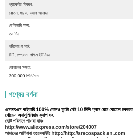
প্যাকেজিং বিবরণ:
বোতল, ধারক, ক্যাপ আলাদা
ডেলিভারি সময়:
৩০ দিন
পরিশোধের শর্ত:
টিটি, পেপ্যাল, পশ্চিম ইউনিয়ন
যোগানের ক্ষমতা:
300,000 পিসি/মাস
পণ্যের বর্ণনা
এসআরএস
পাইকারি 100% কোনও ফুটো নেই 10 মিলি গ্লাস রোল বোতলে চকচকে
গোল্ডেন অ্যালুমিনিয়াম ক্যাপ সহ
ছোট পরিমাণে পাওয়া যায়ঃ
http://www.aliexpress.com/store/204007
আমাদের আলিবাবা ওয়েবসাইটঃ http://http://srscospack.en..com