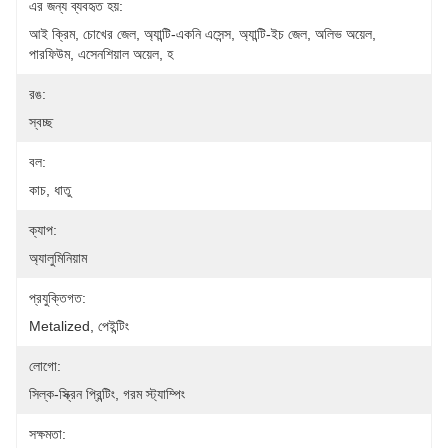
এর জন্য ব্যবহৃত হয়:
আই ক্রিম, চোখের জেল, অ্যান্টি-একনি এসেন্স, অ্যান্টি-ইচ জেল, অলিভ অয়েল, 
পারফিউম, এসেনশিয়াল অয়েল, হ
রঙ:
স্বচ্ছ
বল:
কাচ, ধাতু
ক্যাপ:
অ্যালুমিনিয়াম
প্রযুক্তিগত:
Metalized, পেইন্টিং
লোগো:
সিল্ক-স্ক্রিন প্রিন্টিং, গরম স্ট্যাম্পিং
সক্ষমতা: