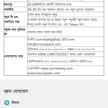
MOQ
20,000PCS প্রতিটি আইটেমের জন্য
সময়সীমা
30-35 দিন পরে আমানত প্রাপ্ত এবং নমুনা চূড়ান্ত অনুমোদন
1স্টক মধ্যে বিনামূল্যে নমুনা
নমুনা ফি এবং
2.আমরা আপনার রঙ বা প্রকৃত নমুনা অনুযায়ী নমুনা করতে পারেন,
সমাপ্তির সময়
কিন্তু আপনি নমুনা ফি দিতে হবে, এটা 7days লাগে
নমুনার জন্য কুরিয়ার
ক্রেতার দ্বারা প্রদান করা উচিত
ফি
ইমেইল:sunrisepkg@vip.163.com
info@srscospack.com
টেলিফোনঃ ৫৮৬-৫৭৫-৮২৯৯৩৭০০; ফ্যাক্সঃ ৫৭৫-৮২৮৭০১৭৩
মোবাইলঃ 0086-13967532327 আমরা চ্যাটঃ স্যারস্যাথি
যোগাযোগের তথ্য
হোয়াটসঅ্যাপঃ +৮৬ ১৩৯৬৭৫৩২৩২৭ স্কাইপঃ ক্যাথি৭৮৯৬
ওয়েবসাইটঃ www.sunrisepkg.com
www.srscospack.com
দ্রুত যোগাযোগ
ঠিকানা