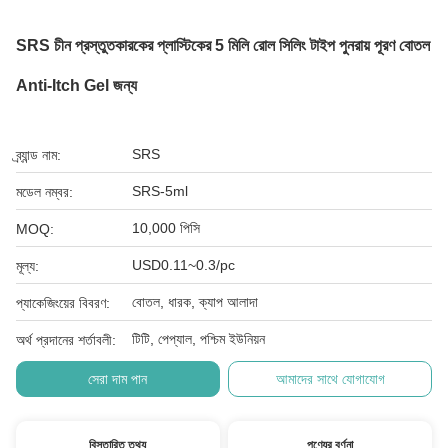
SRS চীন প্রস্তুতকারকের প্লাস্টিকের 5 মিলি রোল সিলিং টাইপ পুনরায় পূরণ বোতল
Anti-Itch Gel জন্য
SRS
ব্র্যান্ড নাম:
SRS-5ml
মডেল নম্বর:
10,000 পিসি
MOQ:
USD0.11~0.3/pc
মূল্য:
বোতল, ধারক, ক্যাপ আলাদা
প্যাকেজিংয়ের বিবরণ:
টিটি, পেপ্যাল, পশ্চিম ইউনিয়ন
অর্থ প্রদানের শর্তাবলী:
সেরা দাম পান
আমাদের সাথে যোগাযোগ
বিস্তারিত তথ্য
পণ্যের বর্ণনা