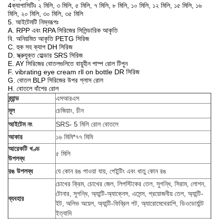
4ক্যাপাসিটিঃ ২ মিলি, ৩ মিলি, ৫ মিলি, ৭ মিলি, ৮ মিলি, ১০ মিলি, ১২ মিলি, ১৫ মিলি, ১৬
মিলি, ২০ মিলি, ৩০ মিলি, ৩৫ মিলি
5. আইটেমটি নিম্নরূপঃ
A. RPP এবং RPA সিরিজের সিলিন্ডারিক আকৃতি
বি. অনিয়মিত আকৃতি PETG সিরিজ
C. হুক সহ ক্যাপ DH সিরিজ
D. স্ক্রুযুক্ত হোল্ডার SRS সিরিজ
E. AY সিরিজের বোতলগুলিতে বায়ুহীন পাম্প রোল টিপুন
F. vibrating eye cream rll on bottle DR সিরিজ
G. বোতল BLP সিরিজের উপর গ্লাস রোল
H. বোতলে বাঁশের রোল
ব্র্যান্ড
এসআরএস
মূল
চেজিয়াং, চীন
আইটেম নং
SRS- 5 মিলি রোল বোতলে
আকার
১৬ মিমি*৭৭ মিমি
আরেকটি খণ্ড
৫ মিলি
উপলব্ধ
রঙ উপলব্ধ
যে কোন রঙ পাওয়া যায়, পেইন্টিং এবং ধাতু কোন রঙ
চোখের ক্রিম, চোখের জেল, লিপস্টিকের তেল, সুগন্ধি, সিরাম, লোশন,
টোনার, সুগন্ধি, অ্যান্টি-অ্যাক্নেস, এসেন্স, প্রয়োজনীয় তেল, অ্যান্টি-
ব্যবহার
ইট, অলিভ অয়েল, অ্যান্টি-ফিব্রিল গট, অ্যারোমেথেরাপি, ডিওডোর্যান্ট
ইত্যাদি