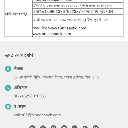
টেলিফোনঃ ৫৮৬-৫৭৫-৮২৯৯৩৭০০; ফ্যাক্সঃ ৫৭৫-৮২৮৭০১৭৩
মোবাইলঃ 0086-13967532327 আমরা চ্যাটঃ স্যারস্যাথি
যোগাযোগের তথ্য
হোয়াটসঅ্যাপঃ +৮৬ ১৩৯৬৭৫৩২৩২৭ স্কাইপঃ ক্যাথি৭৮৯৬
ওয়েবসাইটঃ www.sunrisepkg.com
www.srscospack.com
দ্রুত যোগাযোগ
ঠিকানা
১৯ এফ কাইলি বিল্ডিং, বাইগুয়ান স্ট্রিট, শ্যাংয়ু ঝেজিয়াং, চীন ৩১২৩০০
টেলিফোন
86--18258076951
ই-মেইল
sales03@srscospack.com