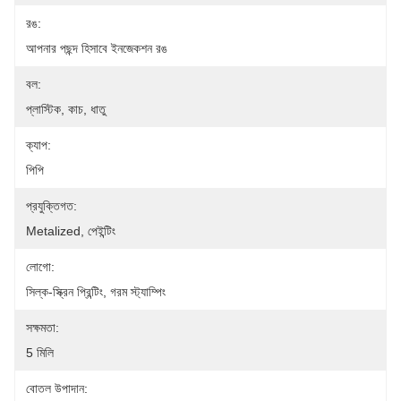
রঙ:
আপনার পছন্দ হিসাবে ইনজেকশন রঙ
বল:
প্লাস্টিক, কাচ, ধাতু
ক্যাপ:
পিপি
প্রযুক্তিগত:
Metalized, পেইন্টিং
লোগো:
সিল্ক-স্ক্রিন প্রিন্টিং, গরম স্ট্যাম্পিং
সক্ষমতা:
5 মিলি
বোতল উপাদান: