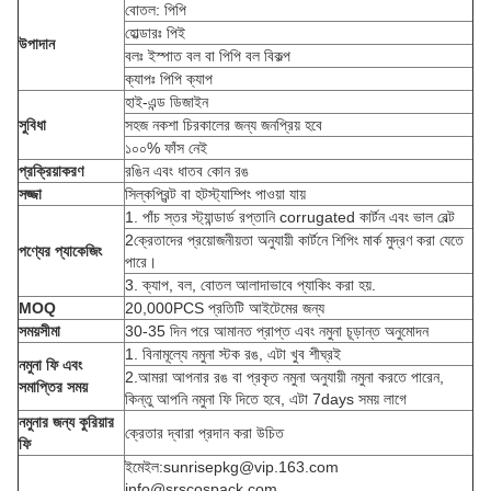
বোতল: পিপি
হোল্ডারঃ পিই
উপাদান
বলঃ ইস্পাত বল বা পিপি বল বিকল্প
ক্যাপঃ পিপি ক্যাপ
হাই-এন্ড ডিজাইন
সুবিধা
সহজ নকশা চিরকালের জন্য জনপ্রিয় হবে
১০০% ফাঁস নেই
প্রক্রিয়াকরণ
রঙিন এবং ধাতব কোন রঙ
সজ্জা
সিল্কপ্রিন্ট বা হটস্ট্যাম্পিং পাওয়া যায়
1. পাঁচ স্তর স্ট্যান্ডার্ড রপ্তানি corrugated কার্টন এবং ভাল বেল্ট
2ক্রেতাদের প্রয়োজনীয়তা অনুযায়ী কার্টনে শিপিং মার্ক মুদ্রণ করা যেতে
পণ্যের প্যাকেজিং
পারে।
3. ক্যাপ, বল, বোতল আলাদাভাবে প্যাকিং করা হয়.
MOQ
20,000PCS প্রতিটি আইটেমের জন্য
সময়সীমা
30-35 দিন পরে আমানত প্রাপ্ত এবং নমুনা চূড়ান্ত অনুমোদন
1. বিনামূল্যে নমুনা স্টক রঙ, এটা খুব শীঘ্রই
নমুনা ফি এবং
2.আমরা আপনার রঙ বা প্রকৃত নমুনা অনুযায়ী নমুনা করতে পারেন,
সমাপ্তির সময়
কিন্তু আপনি নমুনা ফি দিতে হবে, এটা 7days সময় লাগে
নমুনার জন্য কুরিয়ার
ক্রেতার দ্বারা প্রদান করা উচিত
ফি
ইমেইল:sunrisepkg@vip.163.com
info@srscospack.com