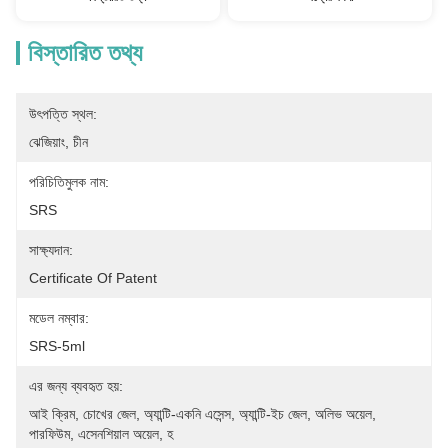
বিস্তারিত তথ্য
উৎপত্তি স্থল:
ঝেজিয়াং, চীন
পরিচিতিমুলক নাম:
SRS
সাক্ষ্যদান:
Certificate Of Patent
মডেল নম্বার:
SRS-5ml
এর জন্য ব্যবহৃত হয়:
আই ক্রিম, চোখের জেল, অ্যান্টি-একনি এসেন্স, অ্যান্টি-ইচ জেল, অলিভ অয়েল, 
পারফিউম, এসেনশিয়াল অয়েল, হ