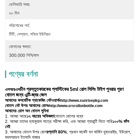
ডেলিভারি সময়:
৩০ দিন
পরিশোধের শর্ত:
টিটি, পেপ্যাল, পশ্চিম ইউনিয়ন
যোগানের ক্ষমতা:
300,000 পিসি/মাস
পণ্যের বর্ণনা
চীন প্রস্তুতকারকের প্লাস্টিকের 5ml রোল সিলিং টাইপ পুনরায় পূরণ
এসআরএস
বোতল জন্য এন্টি-জ্বর জেল
আমাদের কসমেটিক প্যাকেজিং নেটওয়ার্কঃ
http://www.sunrisepkg.com
বোতল নেট উপর আমাদের রোলঃ
http://www.srsrollonbottle.com
আমাদের রোল অন বোতল সুবিধা
1. আমরা আছে
১২ বছরের অভিজ্ঞতা
বোতলে রোলের মধ্যে
2. আমরা তাদের ভ্যাকুয়াম পাত্রে পরীক্ষা করি, এবং আমরা গ্যারান্টি দিতে পারি
১০০% ফাঁস
নেই
3. আমাদের বোতল উপর রোল
রপ্তানি 80%
, প্রধান মার্কেট হল মার্কিন যুক্তরাষ্ট্র, ইউরোপ,
মধ্যপ্রাচ্য ইত্যাদি বাজার