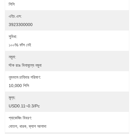
পিপি
এইচ.এস:
3923300000
সুবিধা:
১০০% ফাঁস নেই
নমুনা:
স্টক রঙে বিনামূল্যে নমুনা
ন্যূনতম চাহিদার পরিমাণ:
10,000 পিসি
মূল্য:
USD0.11~0.3/pc
প্যাকেজিং বিবরণ:
বোতল, ধারক, ক্যাপ আলাদা