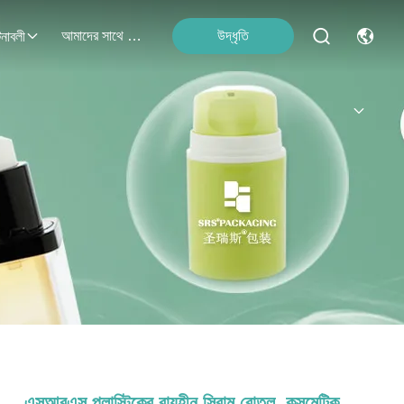
আমাদের সাথে যোগাযোগ
উদ্ধৃতি
নাবলী
এসআরএস প্লাস্টিকের বায়ুহীন সিরাম বোতল, কসমেটিক