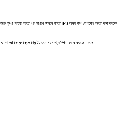
ারস্পরিক সুবিধা প্রতিষ্ঠা করতে এবং সাধারণ উন্নয়ন চাইতে।Pls আমার সাথে যোগাযোগ করতে দ্বিধা করবেন
আমরা সিল্ক-স্ক্রিন প্রিন্টিং এবং গরম স্ট্যাম্পিং অফার করতে পারেন
.