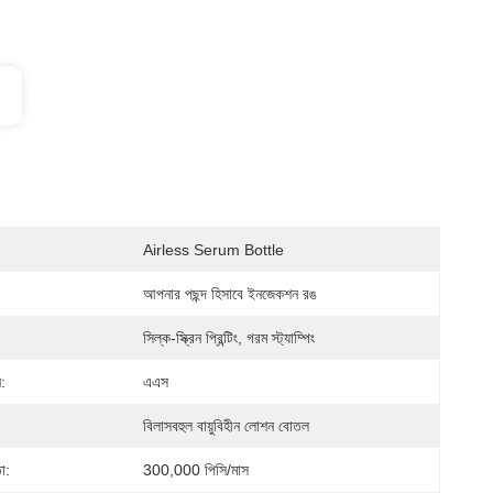
Airless Serum Bottle
আপনার পছন্দ হিসাবে ইনজেকশন রঙ
সিল্ক-স্ক্রিন প্রিন্টিং, গরম স্ট্যাম্পিং
:
এএস
বিলাসবহুল বায়ুবিহীন লোশন বোতল
া:
300,000 পিসি/মাস