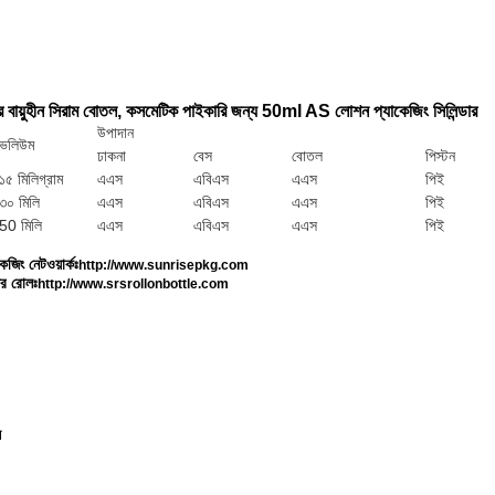
 বায়ুহীন সিরাম বোতল, কসমেটিক পাইকারি জন্য 50ml AS লোশন প্যাকেজিং সিলিন্ডার
উপাদান
ভলিউম
ঢাকনা
বেস
বোতল
পিস্টন
১৫ মিলিগ্রাম
এএস
এবিএস
এএস
পিই
৩০ মিলি
এএস
এবিএস
এএস
পিই
50 মিলি
এএস
এবিএস
এএস
পিই
জিং নেটওয়ার্কঃ
http://www.sunrisepkg.com
র রোলঃ
http://www.srsrollonbottle.com
ল