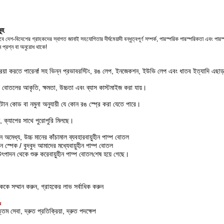
ূহ
দেশ-বিদেশের গ্রাহকদের স্বাগত জানাই সহযোগিতার দীর্ঘমেয়াদী বন্ধুত্বপূর্ণ সম্পর্ক, পারস্পরিক পারস্পরিকতা এবং প
 প্রশ্ন বা অনুরোধ থাকে!
িয়া করতে পারেন
f সহ ভিন্ন প্রভাব
রস্টিং, রঙ লেপ, ইনজেকশন, ইউভি লেপ এবং ধাতব ইত্যাদি এছাড়াও 
ম্প বোতলের আকৃতি, ক্ষমতা, উচ্চতা এবং ব্যাস কাস্টমাইজ করা যায়।
্টোন কোড বা নমুনা অনুযায়ী যে কোন রঙ স্প্রে করা যেতে পারে।
ে, ক্যাপের সাথে পুরোপুরি মিলছে।
োন অমেধ্য, উচ্চ মানের কাঁচামাল ব্যবহার
বায়ুহীন পাম্প বোতল
ন স্পেক / বুদবুদ আমাদের মধ্যে
বায়ুহীন পাম্প বোতল
 উৎপাদন থেকে শুরু করে
বায়ুহীন পাম্প বোতল
শেষ হয়ে গেছে।
হককে সম্মান করুন, গ্রাহকের লাভ সর্বাধিক করুন
ঃ
ত্তম সেবা, দ্রুত প্রতিক্রিয়া, দ্রুত পদক্ষেপ