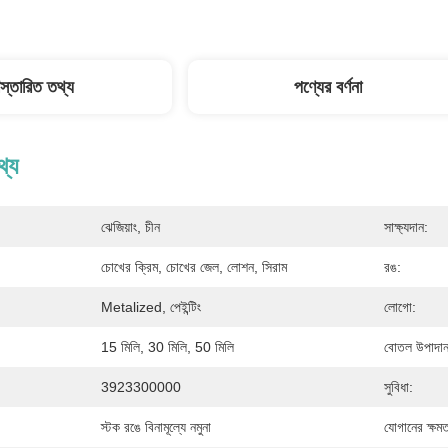
িস্তারিত তথ্য
পণ্যের বর্ণনা
থ্য
ঝেজিয়াং, চীন
সাক্ষ্যদান:
:
চোখের ক্রিম, চোখের জেল, লোশন, সিরাম
রঙ:
Metalized, পেইন্টিং
লোগো:
15 মিলি, 30 মিলি, 50 মিলি
বোতল উপাদান
3923300000
সুবিধা:
স্টক রঙে বিনামূল্যে নমুনা
যোগানের ক্ষমত