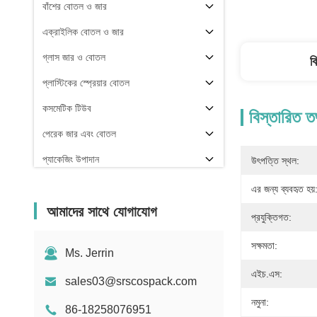
বাঁশের বোতল ও জার
এক্রাইলিক বোতল ও জার
গ্লাস জার ও বোতল
ব
প্লাস্টিকের স্প্রেয়ার বোতল
কসমেটিক টিউব
বিস্তারিত ত
পেরেক জার এবং বোতল
প্যাকেজিং উপাদান
উৎপত্তি স্থল:
অন্যরা
এর জন্য ব্যবহৃত হয়
আমাদের সাথে যোগাযোগ
প্রযুক্তিগত:
সক্ষমতা:
Ms. Jerrin
এইচ.এস:
sales03@srscospack.com
নমুনা:
86-18258076951