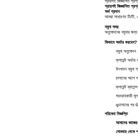
প্রায়শই জিজ্ঞাসিত প্রশ্
প্রায়শই জিজ্ঞাসিত প্রশ্
অর্থ প্রদান
:
আমরা সাধারণত টি/টি, এ
নমুনা সময়
:
অনুমোদনের নমুনার জন্য
কিভাবে অর্ডার করবেন?
নমুনা অনুমোদন
ক্লায়েন্ট অর
উৎপাদন নমুনা গ
চালানের আগে সর
ক্লায়েন্ট ব্যাল
সরবরাহকারী মূল
q
চালানের পর 60
পরিষেবা বিজ্ঞপ্তি
আমাদের কাজের 
সোমবার থেকে শন