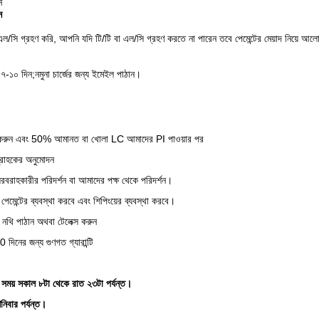
ন
ন
ল/সি গ্রহণ করি, আপনি যদি টি/টি বা এল/সি গ্রহণ করতে না পারেন তবে পেমেন্টের মেয়াদ নিয়ে আল
 ৭-১০ দিন;
নমুনা চার্জের জন্য ইমেইল পাঠান।
্ডার করুন এবং 50% আমানত বা খোলা LC আমাদের PI পাওয়ার পর
্রাহকের অনুমোদন
বরাহকারীর পরিদর্শন বা আমাদের পক্ষ থেকে পরিদর্শন।
েন্স পেমেন্টের ব্যবস্থা করবে এবং শিপিংয়ের ব্যবস্থা করবে।
 নথি পাঠান অথবা টেলেক্স করুন
 দিনের জন্য গুণগত গ্যারান্টি
সময় সকাল ৮টা থেকে রাত ২৩টা পর্যন্ত।
িবার পর্যন্ত।