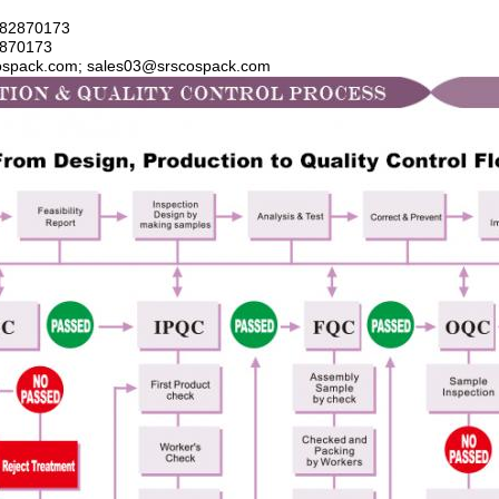
5-82870173
82870173
cospack.com; sales03@srscospack.com