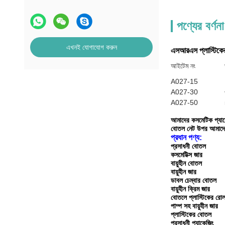
পণ্যের বর্ণনা
এখনই যোগাযোগ করুন
এসআরএস প্লাস্টিকের
আইটেম নং
A027-15
A027-30
A027-50
আমাদের কসমেটিক প্যাকে
বোতল নেট উপর আমাদে
প্রধান পণ্য:
প্রসাধনী বোতল
কসমেটিক্স জার
বায়ুহীন বোতল
বায়ুহীন জার
ডাবল চেম্বার বোতল
বায়ুহীন ক্রিম জার
বোতলে প্লাস্টিকের রো
পাম্প সহ বায়ুহীন জার
প্লাস্টিকের বোতল
প্রসাধনী প্যাকেজিং