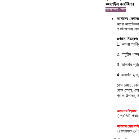
কসমেটিক্স কনটেইনার
আমাদের সেবা
আমাদের সেবাসম
আমরা আন্তরিকভাবে 
না যদি আপনার কোন
গুণমান নিয়ন্ত্রণঃ
1. আমরা প্রক্র
2. বায়ুহীন পা
3.
আপনার প্যান
4.
এন
ফাঁস হচ্ছ
কোন স্ক্র্যাচ, ক
কোন স্প্লে, কো
প্রাক-উত্পাদন,
আমাদের বিশ্বাস:
প্রতিটি গ্রা
১)
আমাদের সেবা দর্শন
সর্বো
২) দান করুন