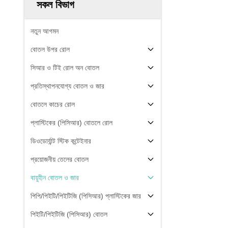
সকল বিভাগ
নতুন আগমন
বোতল উপর রোল
সিআর ও টিই রোল অন বোতল
প্রতিস্থাপনযোগ্য বোতল ও জার
বোতলে কাচের রোল
প্লাস্টিকের (পিসিআর) বোতলে রোল
ডিওডোর্যান্ট স্টিক কন্টেইনার
প্রয়োজনীয় তেলের বোতল
বায়ুহীন বোতল ও জার
পিপি/পিইটি/পিইটিজি (পিসিআর) প্লাস্টিকের জার
পিইটি/পিইটিজি (পিসিআর) বোতল