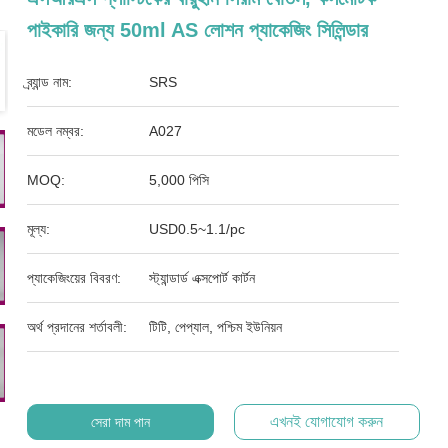
পাইকারি জন্য 50ml AS লোশন প্যাকেজিং সিলিন্ডার
ব্র্যান্ড নাম:
SRS
মডেল নম্বর:
A027
MOQ:
5,000 পিসি
মূল্য:
USD0.5~1.1/pc
প্যাকেজিংয়ের বিবরণ:
স্ট্যান্ডার্ড এক্সপোর্ট কার্টন
অর্থ প্রদানের শর্তাবলী:
টিটি, পেপ্যাল, পশ্চিম ইউনিয়ন
এখনই যোগাযোগ করুন
সেরা দাম পান