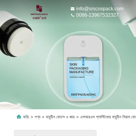
info@srscospack.com
0086-13967532327
বাড়ি
>
পণ্য
>
বায়ুহীন বোতল ও জার
>
এসআরএস প্লাস্টিকের বায়ুহীন সিরাম ব