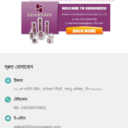
দ্রুত যোগাযোগ
ঠিকানা
১৯ এফ কাইলি বিল্ডিং, বাইগুয়ান স্ট্রিট, শ্যাংয়ু ঝেজিয়াং, চীন ৩১২৩০০
টেলিফোন
86--18258076951
ই-মেইল
sales03@srscospack.com