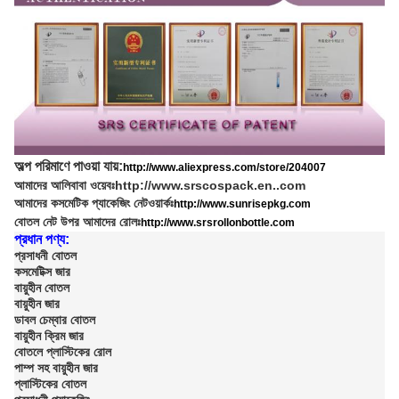
অল্প পরিমাণে পাওয়া যায়:
http://www.aliexpress.com/store/204007
আমাদের আলিবাবা ওয়েবঃ
http://www.srscospack.en..com
আমাদের কসমেটিক প্যাকেজিং নেটওয়ার্কঃ
http://www.sunrisepkg.com
বোতল নেট উপর আমাদের রোলঃ
http://www.srsrollonbottle.com
প্রধান পণ্য:
প্রসাধনী বোতল
কসমেটিক্স জার
বায়ুহীন বোতল
বায়ুহীন জার
ডাবল চেম্বার বোতল
বায়ুহীন ক্রিম জার
বোতলে প্লাস্টিকের রোল
পাম্প সহ বায়ুহীন জার
প্লাস্টিকের বোতল