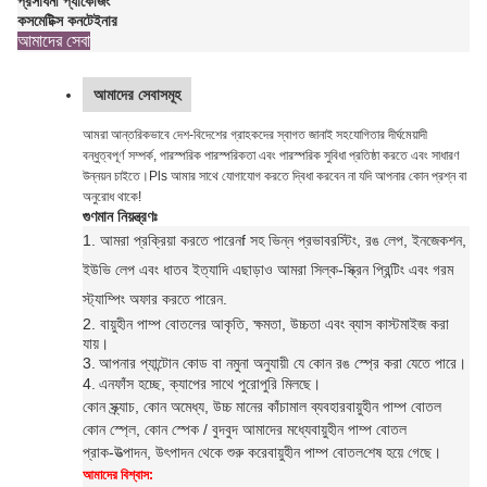
প্রসাধনী প্যাকেজিং
কসমেটিক্স কনটেইনার
আমাদের সেবা
আমাদের সেবাসমূহ
আমরা আন্তরিকভাবে দেশ-বিদেশের গ্রাহকদের স্বাগত জানাই সহযোগিতার দীর্ঘমেয়াদী
বন্ধুত্বপূর্ণ সম্পর্ক, পারস্পরিক পারস্পরিকতা এবং পারস্পরিক সুবিধা প্রতিষ্ঠা করতে এবং সাধারণ
উন্নয়ন চাইতে।Pls আমার সাথে যোগাযোগ করতে দ্বিধা করবেন না যদি আপনার কোন প্রশ্ন বা
অনুরোধ থাকে!
গুণমান নিয়ন্ত্রণঃ
1. আমরা প্রক্রিয়া করতে পারেন
f সহ ভিন্ন প্রভাব
রস্টিং, রঙ লেপ, ইনজেকশন,
ইউভি লেপ এবং ধাতব ইত্যাদি এছাড়াও আমরা সিল্ক-স্ক্রিন প্রিন্টিং এবং গরম
স্ট্যাম্পিং অফার করতে পারেন
.
2. বায়ুহীন পাম্প বোতলের আকৃতি, ক্ষমতা, উচ্চতা এবং ব্যাস কাস্টমাইজ করা
যায়।
3.
আপনার প্যান্টোন কোড বা নমুনা অনুযায়ী যে কোন রঙ স্প্রে করা যেতে পারে।
4.
এন
ফাঁস হচ্ছে, ক্যাপের সাথে পুরোপুরি মিলছে।
কোন স্ক্র্যাচ, কোন অমেধ্য, উচ্চ মানের কাঁচামাল ব্যবহার
বায়ুহীন পাম্প বোতল
কোন স্প্লে, কোন স্পেক / বুদবুদ আমাদের মধ্যে
বায়ুহীন পাম্প বোতল
প্রাক-উত্পাদন, উৎপাদন থেকে শুরু করে
বায়ুহীন পাম্প বোতল
শেষ হয়ে গেছে।
আমাদের বিশ্বাস: