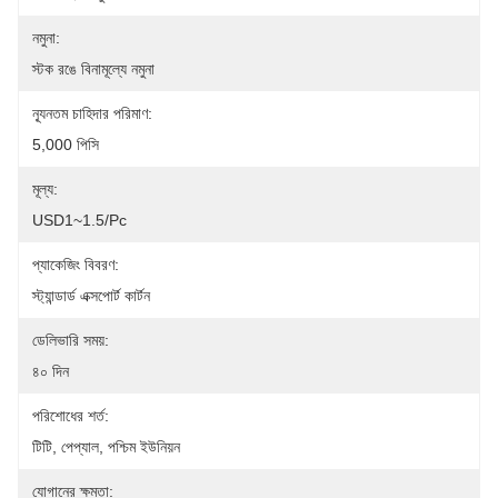
নমুনা:
স্টক রঙে বিনামূল্যে নমুনা
ন্যূনতম চাহিদার পরিমাণ:
5,000 পিসি
মূল্য:
USD1~1.5/pc
প্যাকেজিং বিবরণ:
স্ট্যান্ডার্ড এক্সপোর্ট কার্টন
ডেলিভারি সময়:
৪০ দিন
পরিশোধের শর্ত:
টিটি, পেপ্যাল, পশ্চিম ইউনিয়ন
যোগানের ক্ষমতা: