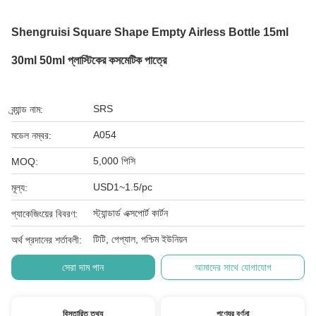
Shengruisi Square Shape Empty Airless Bottle 15ml
30ml 50ml প্লাস্টিকের কসমেটিক পাত্রে
SRS
ব্র্যান্ড নাম:
A054
মডেল নম্বর:
5,000 পিসি
MOQ:
USD1~1.5/pc
মূল্য:
স্ট্যান্ডার্ড এক্সপোর্ট কার্টন
প্যাকেজিংয়ের বিবরণ:
টিটি, পেপ্যাল, পশ্চিম ইউনিয়ন
অর্থ প্রদানের শর্তাবলী:
সেরা দাম পান
আমাদের সাথে যোগাযোগ
বিস্তারিত তথ্য
পণ্যের বর্ণনা