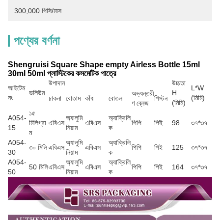
300,000 পিসি/মাস
পণ্যের বর্ণনা
Shengruisi Square Shape empty Airless Bottle 15ml
30ml 50ml প্লাস্টিকের কসমেটিক পাত্রে
উপাদান
উচ্চতা
আইটেম
L*W
ভলিউম
H
অভ্যন্তরী
নং
(মিমি)
ঢাকনা
বোতাম
কাঁধ
বোতল
পিস্টন
(মিমি)
ণ ব্লেজ
১৫
A054-
অ্যালুমি
অ্যাক্রিলি
মিলিগ্রা
এবিএস
এবিএস
পিপি
পিই
98
৩৭*৩৭
15
নিয়াম
ক
ম
A054-
অ্যালুমি
অ্যাক্রিলি
৩০ মিলি
এবিএস
এবিএস
পিপি
পিই
125
৩৭*৩৭
30
নিয়াম
ক
A054-
অ্যালুমি
অ্যাক্রিলি
50 মিলি
এবিএস
এবিএস
পিপি
পিই
164
৩৭*৩৭
50
নিয়াম
ক