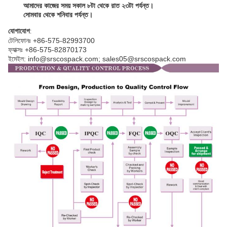
আমাদের কাজের সময় সকাল ৮টা থেকে রাত ২৩টা পর্যন্ত।
সোমবার থেকে শনিবার পর্যন্ত।
যোগাযোগ
:
টেলিফোনঃ +86-575-82993700
ফ্যাক্সঃ +86-575-82870173
ইমেইল: info@srscospack.com; sales05@srscospack.com