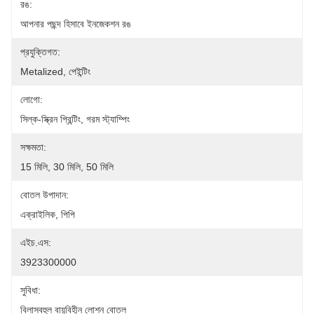
রঙ:
আপনার পছন্দ হিসাবে ইনজেকশন রঙ
প্রযুক্তিগত:
Metalized, পেইন্টিং
লোগো:
সিল্ক-স্ক্রিন প্রিন্টিং, গরম স্ট্যাম্পিং
সক্ষমতা:
15 মিলি, 30 মিলি, 50 মিলি
বোতল উপাদান:
এক্রাইলিক, পিপি
এইচ.এস:
3923300000
সুবিধা:
বিলাসবহুল বায়ুবিহীন লোশন বোতল