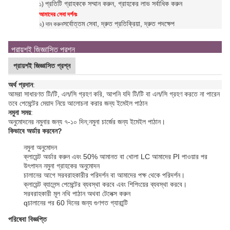
প্রতিটি গ্রাহককে সম্মান করুন, গ্রাহকের লাভ সর্বাধিক করুন
১)
আমাদের সেবা দর্শনঃ
সর্বোত্তম সেবা, দ্রুত প্রতিক্রিয়া, দ্রুত পদক্ষেপ
২) দান করুন
প্রায়শই জিজ্ঞাসিত প্রশ্ন
প্রায়শই জিজ্ঞাসিত প্রশ্ন
অর্থ প্রদান
:
আমরা সাধারণত টি/টি, এল/সি গ্রহণ করি, আপনি যদি টি/টি বা এল/সি গ্রহণ করতে না পারেন
তবে পেমেন্টের মেয়াদ নিয়ে আলোচনা করার জন্য ইমেইল পাঠান
নমুনা সময়
:
অনুমোদনের নমুনার জন্য ৭-১০ দিন;
নমুনা চার্জের জন্য ইমেইল পাঠান।
কিভাবে অর্ডার করবেন?
নমুনা অনুমোদন
ক্লায়েন্ট অর্ডার করুন এবং 50% আমানত বা খোলা LC আমাদের PI পাওয়ার পর
উৎপাদন নমুনা গ্রাহকের অনুমোদন
চালানের আগে সরবরাহকারীর পরিদর্শন বা আমাদের পক্ষ থেকে পরিদর্শন।
ক্লায়েন্ট ব্যালেন্স পেমেন্টের ব্যবস্থা করবে এবং শিপিংয়ের ব্যবস্থা করবে।
সরবরাহকারী মূল নথি পাঠান অথবা টেলেক্স করুন
q
চালানের পর 60 দিনের জন্য গুণগত গ্যারান্টি
পরিষেবা বিজ্ঞপ্তি