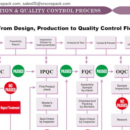
cospack.com; sales05@srscospack.com