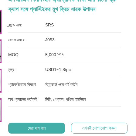
ক্যাপ সঙ্গে প্লাস্টিকের মুখ ক্রিম ধারক উত্পাদন
ব্র্যান্ড নাম:
SRS
মডেল নম্বর:
J053
MOQ:
5,000 পিসি
মূল্য:
USD1~1.8/pc
প্যাকেজিংয়ের বিবরণ:
স্ট্যান্ডার্ড এক্সপোর্ট কার্টন
অর্থ প্রদানের শর্তাবলী:
টিটি, পেপ্যাল, পশ্চিম ইউনিয়ন
এখনই যোগাযোগ করুন
সেরা দাম পান