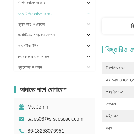
বাঁশের বোতল ও জার
এক্রাইলিক বোতল ও জার
গ্লাস জার ও বোতল
ব
প্লাস্টিকের স্প্রেয়ার বোতল
কসমেটিক টিউব
বিস্তারিত ত
পেরেক জার এবং বোতল
প্যাকেজিং উপাদান
উৎপত্তি স্থল:
অন্যরা
এর জন্য ব্যবহৃত হয়
আমাদের সাথে যোগাযোগ
প্রযুক্তিগত:
সক্ষমতা:
Ms. Jerrin
এইচ.এস:
sales03@srscospack.com
নমুনা:
86-18258076951