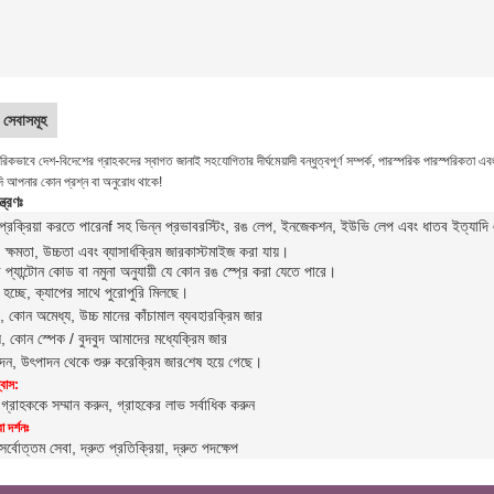
সেবাসমূহ
কভাবে দেশ-বিদেশের গ্রাহকদের স্বাগত জানাই সহযোগিতার দীর্ঘমেয়াদী বন্ধুত্বপূর্ণ সম্পর্ক, পারস্পরিক পারস্পরিকতা 
ি আপনার কোন প্রশ্ন বা অনুরোধ থাকে!
্ত্রণঃ
্রক্রিয়া করতে পারেন
f সহ ভিন্ন প্রভাব
রস্টিং, রঙ লেপ, ইনজেকশন, ইউভি লেপ এবং ধাতব ইত্যাদি এছা
্ষমতা, উচ্চতা এবং ব্যাসার্ধ
ক্রিম জার
কাস্টমাইজ করা যায়।
প্যান্টোন কোড বা নমুনা অনুযায়ী যে কোন রঙ স্প্রে করা যেতে পারে।
 হচ্ছে, ক্যাপের সাথে পুরোপুরি মিলছে।
যাচ, কোন অমেধ্য, উচ্চ মানের কাঁচামাল ব্যবহার
ক্রিম জার
ে, কোন স্পেক / বুদবুদ আমাদের মধ্যে
ক্রিম জার
পাদন, উৎপাদন থেকে শুরু করে
ক্রিম জার
শেষ হয়ে গেছে।
বাস:
 গ্রাহককে সম্মান করুন, গ্রাহকের লাভ সর্বাধিক করুন
 দর্শনঃ
সর্বোত্তম সেবা, দ্রুত প্রতিক্রিয়া, দ্রুত পদক্ষেপ