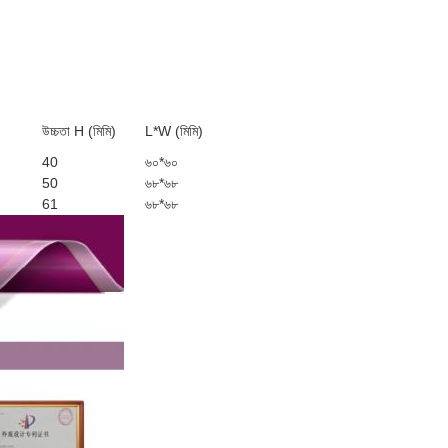
উচ্চতা H (মিমি)
L*W (মিমি)
40
৬০*৬০
50
৬৮*৬৮
61
৬৮*৬৮