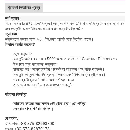
প্রায়শই জিজ্ঞাসিত প্রশ্ন
অর্থ প্রদান
:
আমরা সাধারণত টি/টি, এল/সি গ্রহণ করি, আপনি যদি টি/টি বা এল/সি গ্রহণ করতে না পারেন
তবে পেমেন্টের মেয়াদ নিয়ে আলোচনা করার জন্য ইমেইল পাঠান
নমুনা সময়
:
অনুমোদনের নমুনার জন্য ৭-১০ দিন;
নমুনা চার্জের জন্য ইমেইল পাঠান।
কিভাবে অর্ডার করবেন?
নমুনা অনুমোদন
ক্লায়েন্ট অর্ডার করুন এবং 50% আমানত বা খোলা LC আমাদের PI পাওয়ার পর
উৎপাদন নমুনা গ্রাহকের অনুমোদন
চালানের আগে সরবরাহকারীর পরিদর্শন বা আমাদের পক্ষ থেকে পরিদর্শন।
ক্লায়েন্ট ব্যালেন্স পেমেন্টের ব্যবস্থা করবে এবং শিপিংয়ের ব্যবস্থা করবে।
সরবরাহকারী মূল নথি পাঠান অথবা টেলেক্স করুন
q
চালানের পর 60 দিনের জন্য গুণগত গ্যারান্টি
পরিষেবা বিজ্ঞপ্তি
আমাদের কাজের সময় সকাল ৮টা থেকে রাত ২৩টা পর্যন্ত।
সোমবার থেকে শনিবার পর্যন্ত।
যোগাযোগ
:
টেলিফোনঃ +86-575-82993700
ফ্যাক্সঃ +86-575-82870173