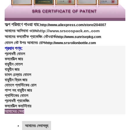
অল্প পরিমাণে পাওয়া যায়:
http://www.aliexpress.com/store/204007
আমাদের আলিবাবা ওয়েবঃ
http://www.srscospack.en..com
আমাদের কসমেটিক প্যাকেজিং নেটওয়ার্কঃ
http://www.sunrisepkg.com
বোতল নেট উপর আমাদের রোলঃ
http://www.srsrollonbottle.com
প্রধান পণ্য:
প্রসাধনী বোতল
কসমেটিক্স জার
বায়ুহীন বোতল
বায়ুহীন জার
ডাবল চেম্বার বোতল
বায়ুহীন ক্রিম জার
বোতলে প্লাস্টিকের রোল
পাম্প সহ বায়ুহীন জার
প্লাস্টিকের বোতল
প্রসাধনী প্যাকেজিং
কসমেটিক্স কনটেইনার
আমাদের সেবা
আমাদের সেবাসমূহ