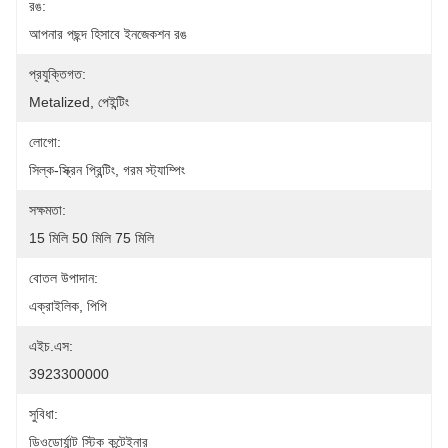
রঙ:
আপনার পছন্দ হিসাবে ইনজেকশন রঙ
প্রযুক্তিগত:
Metalized, পেইন্টিং
লোগো:
সিল্ক-স্ক্রিন প্রিন্টিং, গরম স্ট্যাম্পিং
সক্ষমতা:
15 মিলি 50 মিলি 75 মিলি
বোতল উপাদান:
এক্রাইলিক, পিপি
এইচ.এস:
3923300000
সুবিধা:
ডিওডোর্যান্ট স্টিক কন্টেইনার