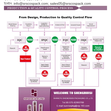
ইমেইল: info@srscospack.com; sales05@srscospack.com