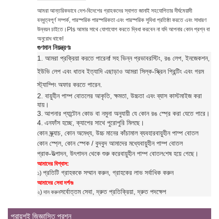
আমরা আন্তরিকভাবে দেশ-বিদেশের গ্রাহকদের স্বাগত জানাই সহযোগিতার দীর্ঘমেয়াদী
বন্ধুত্বপূর্ণ সম্পর্ক, পারস্পরিক পারস্পরিকতা এবং পারস্পরিক সুবিধা প্রতিষ্ঠা করতে এবং সাধারণ
উন্নয়ন চাইতে।Pls আমার সাথে যোগাযোগ করতে দ্বিধা করবেন না যদি আপনার কোন প্রশ্ন বা
অনুরোধ থাকে!
গুণমান নিয়ন্ত্রণঃ
1. আমরা প্রক্রিয়া করতে পারেন
f সহ ভিন্ন প্রভাব
রস্টিং, রঙ লেপ, ইনজেকশন,
ইউভি লেপ এবং ধাতব ইত্যাদি এছাড়াও আমরা সিল্ক-স্ক্রিন প্রিন্টিং এবং গরম
স্ট্যাম্পিং অফার করতে পারেন
.
2. বায়ুহীন পাম্প বোতলের আকৃতি, ক্ষমতা, উচ্চতা এবং ব্যাস কাস্টমাইজ করা
যায়।
3.
আপনার প্যান্টোন কোড বা নমুনা অনুযায়ী যে কোন রঙ স্প্রে করা যেতে পারে।
4.
এন
ফাঁস হচ্ছে, ক্যাপের সাথে পুরোপুরি মিলছে।
কোন স্ক্র্যাচ, কোন অমেধ্য, উচ্চ মানের কাঁচামাল ব্যবহার
বায়ুহীন পাম্প বোতল
কোন স্প্লে, কোন স্পেক / বুদবুদ আমাদের মধ্যে
বায়ুহীন পাম্প বোতল
প্রাক-উত্পাদন, উৎপাদন থেকে শুরু করে
বায়ুহীন পাম্প বোতল
শেষ হয়ে গেছে।
আমাদের বিশ্বাস:
প্রতিটি গ্রাহককে সম্মান করুন, গ্রাহকের লাভ সর্বাধিক করুন
১)
আমাদের সেবা দর্শনঃ
সর্বোত্তম সেবা, দ্রুত প্রতিক্রিয়া, দ্রুত পদক্ষেপ
২) দান করুন
প্রায়শই জিজ্ঞাসিত প্রশ্ন