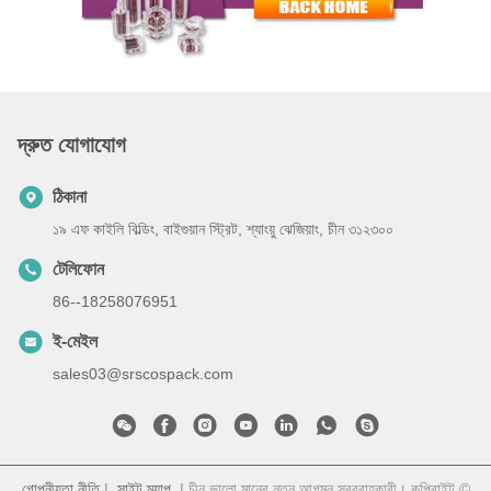
দ্রুত যোগাযোগ
ঠিকানা
১৯ এফ কাইলি বিল্ডিং, বাইগুয়ান স্ট্রিট, শ্যাংয়ু ঝেজিয়াং, চীন ৩১২৩০০
টেলিফোন
86--18258076951
ই-মেইল
sales03@srscospack.com
গোপনীয়তা নীতি
|
সাইট ম্যাপ
| চীন ভালো মানের নতুন আগমন সরবরাহকারী। কপিরাইট ©