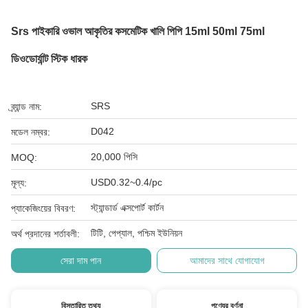
Srs পাইকারি ওভাল আকৃতির কসমেটিক খালি পিপি 15ml 50ml 75ml
ডিওডোর্যান্ট স্টিক ধারক
SRS
ব্র্যান্ড নাম:
D042
মডেল নম্বর:
20,000 পিসি
MOQ:
USD0.32~0.4/pc
মূল্য:
স্ট্যান্ডার্ড এক্সপোর্ট কার্টন
প্যাকেজিংয়ের বিবরণ:
টিটি, পেপ্যাল, পশ্চিম ইউনিয়ন
অর্থ প্রদানের শর্তাবলী:
সেরা দাম পান
আমাদের সাথে যোগাযোগ
বিস্তারিত তথ্য
পণ্যের বর্ণনা