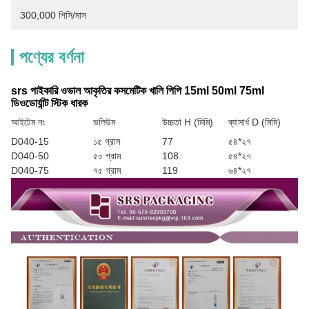
300,000 পিসি/মাস
পণ্যের বর্ণনা
srs পাইকারি ওভাল আকৃতির কসমেটিক খালি পিপি 15ml 50ml 75ml
ডিওডোর্যান্ট স্টিক ধারক
আইটেম নং
ভলিউম
উচ্চতা H (মিমি)
ব্যাসার্ধ D (মিমি)
D040-15
১৫ গ্রাম
77
৫৪*২৭
D040-50
৫০ গ্রাম
108
৫৪*২৭
D040-75
৭৫ গ্রাম
119
৬৪*২৭