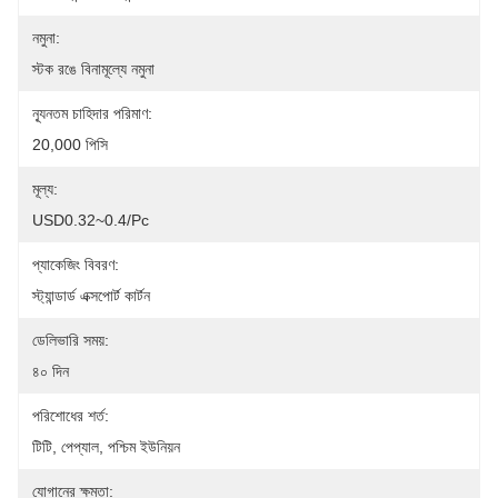
নমুনা:
স্টক রঙে বিনামূল্যে নমুনা
ন্যূনতম চাহিদার পরিমাণ:
20,000 পিসি
মূল্য:
USD0.32~0.4/pc
প্যাকেজিং বিবরণ:
স্ট্যান্ডার্ড এক্সপোর্ট কার্টন
ডেলিভারি সময়:
৪০ দিন
পরিশোধের শর্ত:
টিটি, পেপ্যাল, পশ্চিম ইউনিয়ন
যোগানের ক্ষমতা: