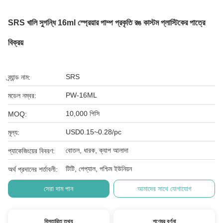
SRS খালি সুগন্ধি 16ml স্প্রেয়ার পাম্প প্রকৃতি রঙ কাস্টম প্লাস্টিকের পাত্রে
বিক্রয়
SRS
ব্র্যান্ড নাম:
PW-16ML
মডেল নম্বর:
10,000 পিসি
MOQ:
USD0.15~0.28/pc
মূল্য:
বোতল, ধারক, ক্যাপ আলাদা
প্যাকেজিংয়ের বিবরণ:
টিটি, পেপ্যাল, পশ্চিম ইউনিয়ন
অর্থ প্রদানের শর্তাবলী:
সেরা দাম পান
আমাদের সাথে যোগাযোগ
বিস্তারিত তথ্য
পণ্যের বর্ণনা