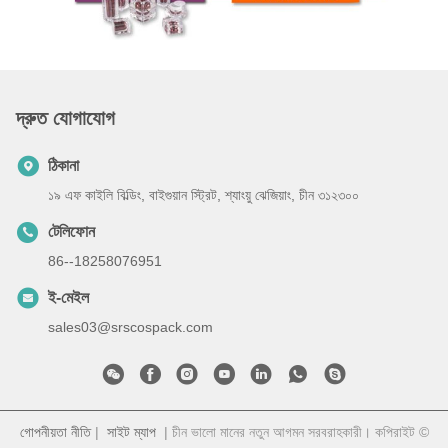
দ্রুত যোগাযোগ
ঠিকানা
১৯ এফ কাইলি বিল্ডিং, বাইগুয়ান স্ট্রিট, শ্যাংয়ু ঝেজিয়াং, চীন ৩১২৩০০
টেলিফোন
86--18258076951
ই-মেইল
sales03@srscospack.com
গোপনীয়তা নীতি
|
সাইট ম্যাপ
| চীন ভালো মানের নতুন আগমন সরবরাহকারী। কপিরাইট ©