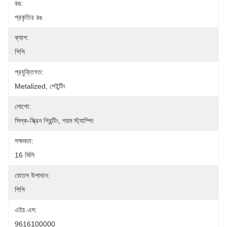
রঙ:
প্রকৃতির রঙ
ক্যাপ:
পিপি
প্রযুক্তিগত:
Metalized, পেইন্টিং
লোগো:
সিল্ক-স্ক্রিন প্রিন্টিং, গরম স্ট্যাম্পিং
সক্ষমতা:
16 মিলি
বোতল উপাদান:
পিপি
এইচ.এস:
9616100000