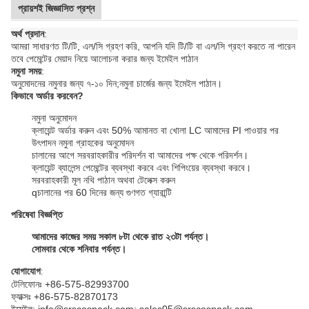
প্রায়শই জিজ্ঞাসিত প্রশ্ন
অর্থ প্রদান
:
আমরা সাধারণত টি/টি, এল/সি গ্রহণ করি, আপনি যদি টি/টি বা এল/সি গ্রহণ করতে না পারেন
তবে পেমেন্টের মেয়াদ নিয়ে আলোচনা করার জন্য ইমেইল পাঠান
নমুনা সময়
:
অনুমোদনের নমুনার জন্য ৭-১০ দিন;
নমুনা চার্জের জন্য ইমেইল পাঠান।
কিভাবে অর্ডার করবেন?
নমুনা অনুমোদন
ক্লায়েন্ট অর্ডার করুন এবং 50% আমানত বা খোলা LC আমাদের PI পাওয়ার পর
উৎপাদন নমুনা গ্রাহকের অনুমোদন
চালানের আগে সরবরাহকারীর পরিদর্শন বা আমাদের পক্ষ থেকে পরিদর্শন।
ক্লায়েন্ট ব্যালেন্স পেমেন্টের ব্যবস্থা করবে এবং শিপিংয়ের ব্যবস্থা করবে।
সরবরাহকারী মূল নথি পাঠান অথবা টেলেক্স করুন
q
চালানের পর 60 দিনের জন্য গুণগত গ্যারান্টি
পরিষেবা বিজ্ঞপ্তি
আমাদের কাজের সময় সকাল ৮টা থেকে রাত ২৩টা পর্যন্ত।
সোমবার থেকে শনিবার পর্যন্ত।
যোগাযোগ
:
টেলিফোনঃ +86-575-82993700
ফ্যাক্সঃ +86-575-82870173