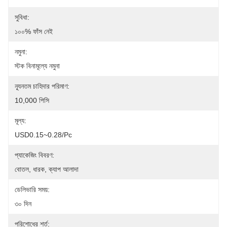
সুবিধা:
১০০% ফাঁস নেই
নমুনা:
স্টক বিনামূল্যে নমুনা
ন্যূনতম চাহিদার পরিমাণ:
10,000 পিসি
মূল্য:
USD0.15~0.28/pc
প্যাকেজিং বিবরণ:
বোতল, ধারক, ক্যাপ আলাদা
ডেলিভারি সময়:
৩০ দিন
পরিশোধের শর্ত: