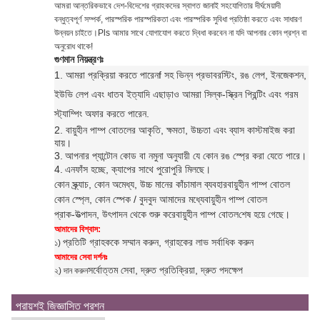
আমরা আন্তরিকভাবে দেশ-বিদেশের গ্রাহকদের স্বাগত জানাই সহযোগিতার দীর্ঘমেয়াদী
বন্ধুত্বপূর্ণ সম্পর্ক, পারস্পরিক পারস্পরিকতা এবং পারস্পরিক সুবিধা প্রতিষ্ঠা করতে এবং সাধারণ
উন্নয়ন চাইতে।Pls আমার সাথে যোগাযোগ করতে দ্বিধা করবেন না যদি আপনার কোন প্রশ্ন বা
অনুরোধ থাকে!
গুণমান নিয়ন্ত্রণঃ
1. আমরা প্রক্রিয়া করতে পারেন
f সহ ভিন্ন প্রভাব
রস্টিং, রঙ লেপ, ইনজেকশন,
ইউভি লেপ এবং ধাতব ইত্যাদি এছাড়াও আমরা সিল্ক-স্ক্রিন প্রিন্টিং এবং গরম
স্ট্যাম্পিং অফার করতে পারেন
.
2. বায়ুহীন পাম্প বোতলের আকৃতি, ক্ষমতা, উচ্চতা এবং ব্যাস কাস্টমাইজ করা
যায়।
3.
আপনার প্যান্টোন কোড বা নমুনা অনুযায়ী যে কোন রঙ স্প্রে করা যেতে পারে।
4.
এন
ফাঁস হচ্ছে, ক্যাপের সাথে পুরোপুরি মিলছে।
কোন স্ক্র্যাচ, কোন অমেধ্য, উচ্চ মানের কাঁচামাল ব্যবহার
বায়ুহীন পাম্প বোতল
কোন স্প্লে, কোন স্পেক / বুদবুদ আমাদের মধ্যে
বায়ুহীন পাম্প বোতল
প্রাক-উত্পাদন, উৎপাদন থেকে শুরু করে
বায়ুহীন পাম্প বোতল
শেষ হয়ে গেছে।
আমাদের বিশ্বাস:
প্রতিটি গ্রাহককে সম্মান করুন, গ্রাহকের লাভ সর্বাধিক করুন
১)
আমাদের সেবা দর্শনঃ
সর্বোত্তম সেবা, দ্রুত প্রতিক্রিয়া, দ্রুত পদক্ষেপ
২) দান করুন
প্রায়শই জিজ্ঞাসিত প্রশ্ন