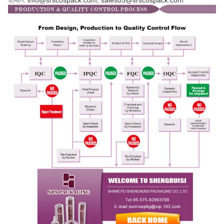
ইমেইল: info@srscospack.com; sales05@srscospack.com