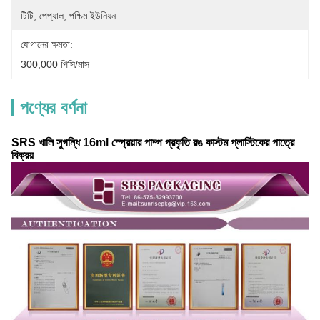
টিটি, পেপ্যাল, পশ্চিম ইউনিয়ন
যোগানের ক্ষমতা:
300,000 পিসি/মাস
পণ্যের বর্ণনা
SRS খালি সুগন্ধি 16ml স্প্রেয়ার পাম্প প্রকৃতি রঙ কাস্টম প্লাস্টিকের পাত্রে
বিক্রয়