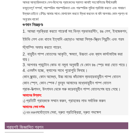
আমরা আন্তরিকভাবে দেশ-বিদেশের গ্রাহকদের স্বাগত জানাই সহযোগিতার দীর্ঘমেয়াদী
বন্ধুত্বপূর্ণ সম্পর্ক, পারস্পরিক পারস্পরিকতা এবং পারস্পরিক সুবিধা প্রতিষ্ঠা করতে এবং সাধারণ
উন্নয়ন চাইতে।Pls আমার সাথে যোগাযোগ করতে দ্বিধা করবেন না যদি আপনার কোন প্রশ্ন বা
অনুরোধ থাকে!
গুণমান নিয়ন্ত্রণঃ
1. আমরা প্রক্রিয়া করতে পারেন
f সহ ভিন্ন প্রভাব
রস্টিং, রঙ লেপ, ইনজেকশন,
ইউভি লেপ এবং ধাতব ইত্যাদি এছাড়াও আমরা সিল্ক-স্ক্রিন প্রিন্টিং এবং গরম
স্ট্যাম্পিং অফার করতে পারেন
.
2. বায়ুহীন পাম্প বোতলের আকৃতি, ক্ষমতা, উচ্চতা এবং ব্যাস কাস্টমাইজ করা
যায়।
3.
আপনার প্যান্টোন কোড বা নমুনা অনুযায়ী যে কোন রঙ স্প্রে করা যেতে পারে।
4.
এন
ফাঁস হচ্ছে, ক্যাপের সাথে পুরোপুরি মিলছে।
কোন স্ক্র্যাচ, কোন অমেধ্য, উচ্চ মানের কাঁচামাল ব্যবহার
বায়ুহীন পাম্প বোতল
কোন স্প্লে, কোন স্পেক / বুদবুদ আমাদের মধ্যে
বায়ুহীন পাম্প বোতল
প্রাক-উত্পাদন, উৎপাদন থেকে শুরু করে
বায়ুহীন পাম্প বোতল
শেষ হয়ে গেছে।
আমাদের বিশ্বাস:
প্রতিটি গ্রাহককে সম্মান করুন, গ্রাহকের লাভ সর্বাধিক করুন
১)
আমাদের সেবা দর্শনঃ
সর্বোত্তম সেবা, দ্রুত প্রতিক্রিয়া, দ্রুত পদক্ষেপ
২) দান করুন
প্রায়শই জিজ্ঞাসিত প্রশ্ন