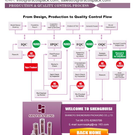
ইমেইল: info@srscospack.com; sales05@srscospack.com