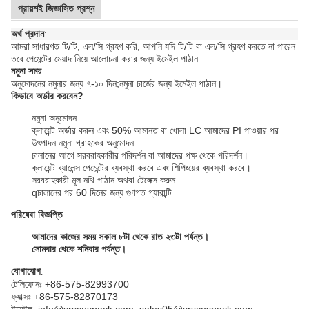
প্রায়শই জিজ্ঞাসিত প্রশ্ন
অর্থ প্রদান
:
আমরা সাধারণত টি/টি, এল/সি গ্রহণ করি, আপনি যদি টি/টি বা এল/সি গ্রহণ করতে না পারেন
তবে পেমেন্টের মেয়াদ নিয়ে আলোচনা করার জন্য ইমেইল পাঠান
নমুনা সময়
:
অনুমোদনের নমুনার জন্য ৭-১০ দিন;
নমুনা চার্জের জন্য ইমেইল পাঠান।
কিভাবে অর্ডার করবেন?
নমুনা অনুমোদন
ক্লায়েন্ট অর্ডার করুন এবং 50% আমানত বা খোলা LC আমাদের PI পাওয়ার পর
উৎপাদন নমুনা গ্রাহকের অনুমোদন
চালানের আগে সরবরাহকারীর পরিদর্শন বা আমাদের পক্ষ থেকে পরিদর্শন।
ক্লায়েন্ট ব্যালেন্স পেমেন্টের ব্যবস্থা করবে এবং শিপিংয়ের ব্যবস্থা করবে।
সরবরাহকারী মূল নথি পাঠান অথবা টেলেক্স করুন
q
চালানের পর 60 দিনের জন্য গুণগত গ্যারান্টি
পরিষেবা বিজ্ঞপ্তি
আমাদের কাজের সময় সকাল ৮টা থেকে রাত ২৩টা পর্যন্ত।
সোমবার থেকে শনিবার পর্যন্ত।
যোগাযোগ
:
টেলিফোনঃ +86-575-82993700
ফ্যাক্সঃ +86-575-82870173