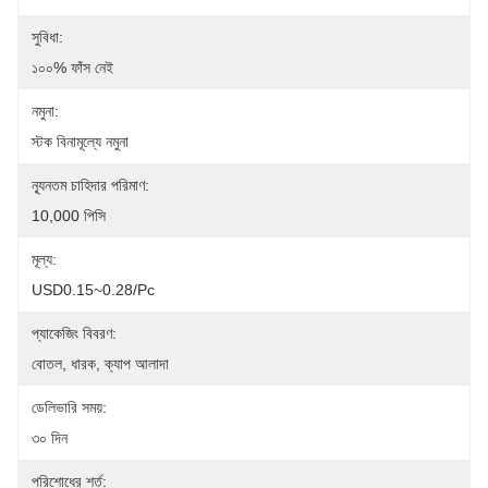
সুবিধা:
১০০% ফাঁস নেই
নমুনা:
স্টক বিনামূল্যে নমুনা
ন্যূনতম চাহিদার পরিমাণ:
10,000 পিসি
মূল্য:
USD0.15~0.28/pc
প্যাকেজিং বিবরণ:
বোতল, ধারক, ক্যাপ আলাদা
ডেলিভারি সময়:
৩০ দিন
পরিশোধের শর্ত: