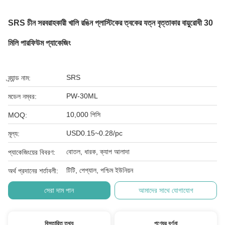
SRS চীন সরবরাহকারী খালি রঙিন প্লাস্টিকের ত্বকের যত্ন বৃত্তাকার বায়ুরোধী 30
মিলি পারফিউম প্যাকেজিং
SRS
ব্র্যান্ড নাম:
PW-30ML
মডেল নম্বর:
10,000 পিসি
MOQ:
USD0.15~0.28/pc
মূল্য:
বোতল, ধারক, ক্যাপ আলাদা
প্যাকেজিংয়ের বিবরণ:
টিটি, পেপ্যাল, পশ্চিম ইউনিয়ন
অর্থ প্রদানের শর্তাবলী:
সেরা দাম পান
আমাদের সাথে যোগাযোগ
বিস্তারিত তথ্য
পণ্যের বর্ণনা