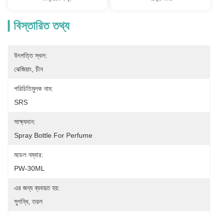
বিস্তারিত তথ্য
উৎপত্তি স্থল:
ঝেজিয়াং, চীন
পরিচিতিমুলক নাম:
SRS
সাক্ষ্যদান:
Spray Bottle For Perfume
মডেল নম্বার:
PW-30ML
এর জন্য ব্যবহৃত হয়:
সুগন্ধি, তরল