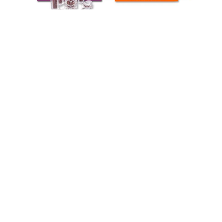
দ্রুত যোগাযোগ
ঠিকানা
১৯ এফ কাইলি বিল্ডিং, বাইগুয়ান স্ট্রিট, শ্যাংয়ু ঝেজিয়াং, চীন ৩১২৩০০
টেলিফোন
86--18258076951
ই-মেইল
sales03@srscospack.com
গোপনীয়তা নীতি
|
সাইট ম্যাপ
| চীন ভালো মানের নতুন আগমন সরবরাহকারী। কপিরাইট ©