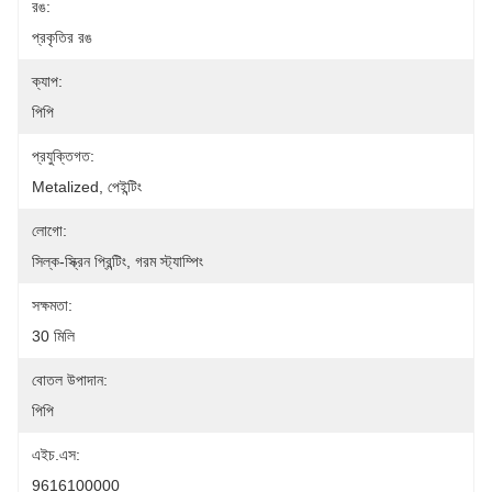
রঙ:
প্রকৃতির রঙ
ক্যাপ:
পিপি
প্রযুক্তিগত:
Metalized, পেইন্টিং
লোগো:
সিল্ক-স্ক্রিন প্রিন্টিং, গরম স্ট্যাম্পিং
সক্ষমতা:
30 মিলি
বোতল উপাদান:
পিপি
এইচ.এস:
9616100000