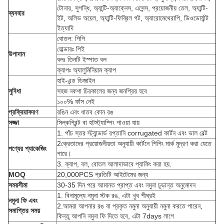
টোনার, সুগন্ধি, অ্যান্টি-অ্যাক্নেস, এসেন্স, প্রয়োজনীয় তেল, অ্যান্টি-
ব্যবহার
ইট, অলিভ অয়েল, অ্যান্টি-ফিব্রিল গট, অ্যারোমেথেরাপি, ডিওডোর্যান্ট
ইত্যাদি
বোতল: পিপি
হোল্ডারঃ পিই
উপাদান
বলঃ তিনটি ইস্পাত বল
ক্যাপঃ অ্যালুমিনিয়াম ক্যাপ
হাই-এন্ড ডিজাইন
সুবিধা
সহজ নকশা চিরকালের জন্য জনপ্রিয় হবে
১০০% ফাঁস নেই
প্রক্রিয়াকরণ
রঙিন এবং ধাতব কোন রঙ
সজ্জা
সিল্কপ্রিন্ট বা হটস্ট্যাম্পিং পাওয়া যায়
1. পাঁচ স্তর স্ট্যান্ডার্ড রপ্তানি corrugated কার্টন এবং ভাল বেল্ট
2ক্রেতাদের প্রয়োজনীয়তা অনুযায়ী কার্টনে শিপিং মার্ক মুদ্রণ করা যেতে
পণ্যের প্যাকেজিং
পারে।
3. ক্যাপ, বল, বোতল আলাদাভাবে প্যাকিং করা হয়.
MOQ
20,000PCS প্রতিটি আইটেমের জন্য
সময়সীমা
30-35 দিন পরে আমানত প্রাপ্ত এবং নমুনা চূড়ান্ত অনুমোদন
1. বিনামূল্যে নমুনা স্টক রঙ, এটা খুব শীঘ্রই
নমুনা ফি এবং
2.আমরা আপনার রঙ বা প্রকৃত নমুনা অনুযায়ী নমুনা করতে পারেন,
সমাপ্তির সময়
কিন্তু আপনি নমুনা ফি দিতে হবে, এটা 7days লাগে