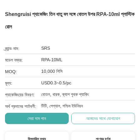
Shengruisi প্যাকেজিং তিন ধাতু বল সঙ্গে বোতল উপর RPA-10ml প্লাস্টিক
রোল
SRS
ব্র্যান্ড নাম:
RPA-10ML
মডেল নম্বর:
10,000 পিসি
MOQ:
USD0.3~0.5/pc
মূল্য:
বোতল, ধারক, ক্যাপ পৃথক প্যাকিং
প্যাকেজিংয়ের বিবরণ:
টিটি, পেপ্যাল, পশ্চিম ইউনিয়ন
অর্থ প্রদানের শর্তাবলী:
সেরা দাম পান
আমাদের সাথে যোগাযোগ
বিস্তারিত তথ্য
পণ্যের বর্ণনা