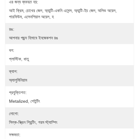
এর জন্য ব্যবহৃত হয়:
আই ক্রিম, চোখের জেল, অ্যান্টি-একনি এসেন্স, অ্যান্টি-ইচ জেল, অলিভ অয়েল, 
পারফিউম, এসেনশিয়াল অয়েল, হ
রঙ:
আপনার পছন্দ হিসাবে ইনজেকশন রঙ
বল:
প্লাস্টিক, ধাতু
ক্যাপ:
অ্যালুমিনিয়াম
প্রযুক্তিগত:
Metalized, পেইন্টিং
লোগো:
সিল্ক-স্ক্রিন প্রিন্টিং, গরম স্ট্যাম্পিং
সক্ষমতা: