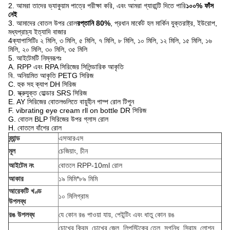
2. আমরা তাদের ভ্যাকুয়াম পাত্রে পরীক্ষা করি, এবং আমরা গ্যারান্টি দিতে পারি
১০০% ফাঁস
নেই
3. আমাদের বোতল উপর রোল
রপ্তানি 80%
, প্রধান মার্কেট হল মার্কিন যুক্তরাষ্ট্র, ইউরোপ,
মধ্যপ্রাচ্য ইত্যাদি বাজার
4ক্যাপাসিটিঃ ২ মিলি, ৩ মিলি, ৫ মিলি, ৭ মিলি, ৮ মিলি, ১০ মিলি, ১২ মিলি, ১৫ মিলি, ১৬
মিলি, ২০ মিলি, ৩০ মিলি, ৩৫ মিলি
5. আইটেমটি নিম্নরূপঃ
A. RPP এবং RPA সিরিজের সিলিন্ডারিক আকৃতি
বি. অনিয়মিত আকৃতি PETG সিরিজ
C. হুক সহ ক্যাপ DH সিরিজ
D. স্ক্রুযুক্ত হোল্ডার SRS সিরিজ
E. AY সিরিজের বোতলগুলিতে বায়ুহীন পাম্প রোল টিপুন
F. vibrating eye cream rll on bottle DR সিরিজ
G. বোতল BLP সিরিজের উপর গ্লাস রোল
H. বোতলে বাঁশের রোল
ব্র্যান্ড
এসআরএস
মূল
চেজিয়াং, চীন
আইটেম নং
বোতলে RPP-10ml রোল
আকার
১৯ মিমি*৮৯ মিমি
আরেকটি খণ্ড
১০ মিলিগ্রাম
উপলব্ধ
রঙ উপলব্ধ
যে কোন রঙ পাওয়া যায়, পেইন্টিং এবং ধাতু কোন রঙ
চোখের ক্রিম, চোখের জেল, লিপস্টিকের তেল, সুগন্ধি, সিরাম, লোশন,