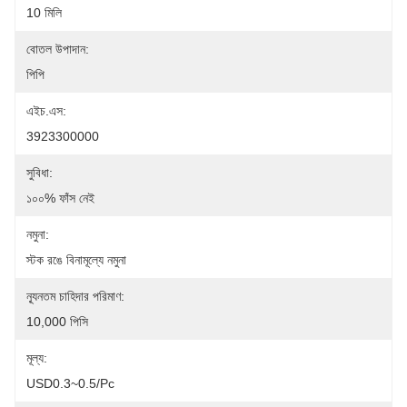
10 মিলি
বোতল উপাদান:
পিপি
এইচ.এস:
3923300000
সুবিধা:
১০০% ফাঁস নেই
নমুনা:
স্টক রঙে বিনামূল্যে নমুনা
ন্যূনতম চাহিদার পরিমাণ:
10,000 পিসি
মূল্য:
USD0.3~0.5/pc