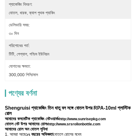
প্যাকেজিং বিবরণ:
বোতল, ধারক, ক্যাপ পৃথক প্যাকিং
ডেলিভারি সময়:
৩০ দিন
পরিশোধের শর্ত:
টিটি, পেপ্যাল, পশ্চিম ইউনিয়ন
যোগানের ক্ষমতা:
300,000 পিসি/মাস
পণ্যের বর্ণনা
Shengruisi প্যাকেজিং তিন ধাতু বল সঙ্গে বোতল উপর RPA-10ml প্লাস্টিক
রোল
আমাদের কসমেটিক প্যাকেজিং নেটওয়ার্কঃ
http://www.sunrisepkg.com
বোতল নেট উপর আমাদের রোলঃ
http://www.srsrollonbottle.com
আমাদের রোল অন বোতল সুবিধা
1. আমরা আছে
১২ বছরের অভিজ্ঞতা
বোতলে রোলের মধ্যে