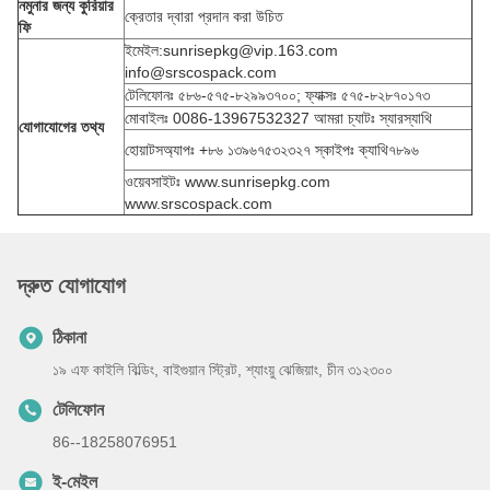
নমুনার জন্য কুরিয়ার
ক্রেতার দ্বারা প্রদান করা উচিত
ফি
ইমেইল:sunrisepkg@vip.163.com
info@srscospack.com
টেলিফোনঃ ৫৮৬-৫৭৫-৮২৯৯৩৭০০; ফ্যাক্সঃ ৫৭৫-৮২৮৭০১৭৩
মোবাইলঃ 0086-13967532327 আমরা চ্যাটঃ স্যারস্যাথি
যোগাযোগের তথ্য
হোয়াটসঅ্যাপঃ +৮৬ ১৩৯৬৭৫৩২৩২৭ স্কাইপঃ ক্যাথি৭৮৯৬
ওয়েবসাইটঃ www.sunrisepkg.com
www.srscospack.com
দ্রুত যোগাযোগ
ঠিকানা
১৯ এফ কাইলি বিল্ডিং, বাইগুয়ান স্ট্রিট, শ্যাংয়ু ঝেজিয়াং, চীন ৩১২৩০০
টেলিফোন
86--18258076951
ই-মেইল