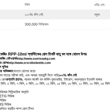
পিপি
এইচ.এস:
১০০% ফাঁস নেই
নমুনা:
300,000 পিসি/মাস
জিং RPP-10ml প্লাস্টিকের রোল তিনটি ধাতু বল সঙ্গে বোতল উপর
জিং নেটওয়ার্কঃ
http://www.sunrisepkg.com
র রোলঃ
http://www.srsrollonbottle.com
সুবিধা
র অভিজ্ঞতা
বোতলে রোলের মধ্যে
ম পাত্রে পরীক্ষা করি, এবং আমরা গ্যারান্টি দিতে পারি
১০০% ফাঁস নেই
র রোল
রপ্তানি 80%
, প্রধান মার্কেট হল মার্কিন যুক্তরাষ্ট্র, ইউরোপ, মধ্যপ্রাচ্য ইত্যাদি বাজার
 মিলি, ৫ মিলি, ৭ মিলি, ৮ মিলি, ১০ মিলি, ১২ মিলি, ১৫ মিলি, ১৬ মিলি, ২০ মিলি, ৩০ মিলি, ৩৫ মিলি
জের সিলিন্ডারিক আকৃতি
 PETG সিরিজ
সিরিজ
 SRS সিরিজ
িতে বায়ুহীন পাম্প রোল টিপুন