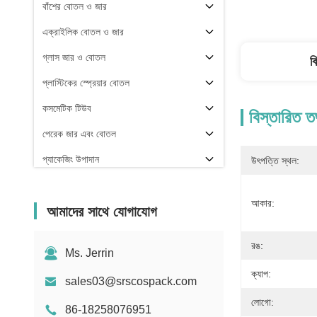
বাঁশের বোতল ও জার
এক্রাইলিক বোতল ও জার
গ্লাস জার ও বোতল
ব
প্লাস্টিকের স্প্রেয়ার বোতল
কসমেটিক টিউব
বিস্তারিত ত
পেরেক জার এবং বোতল
প্যাকেজিং উপাদান
উৎপত্তি স্থল:
অন্যরা
আকার:
আমাদের সাথে যোগাযোগ
রঙ:
Ms. Jerrin
ক্যাপ:
sales03@srscospack.com
লোগো:
86-18258076951