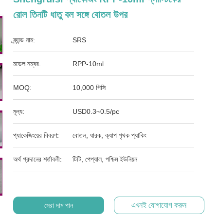
রোল তিনটি ধাতু বল সঙ্গে বোতল উপর
ব্র্যান্ড নাম:
SRS
মডেল নম্বর:
RPP-10ml
MOQ:
10,000 পিসি
মূল্য:
USD0.3~0.5/pc
প্যাকেজিংয়ের বিবরণ:
বোতল, ধারক, ক্যাপ পৃথক প্যাকিং
অর্থ প্রদানের শর্তাবলী:
টিটি, পেপ্যাল, পশ্চিম ইউনিয়ন
এখনই যোগাযোগ করুন
সেরা দাম পান