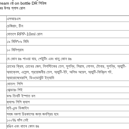
ream rll on bottle DR সিরিজ
র উপর গ্লাস রোল
এসআরএস
চেজিয়াং, চীন
বোতলে RPP-10ml রোল
১৯ মিমি*৮৯ মিমি
১০ মিলিগ্রাম
যে কোন রঙ পাওয়া যায়, পেইন্টিং এবং ধাতু কোন রঙ
চোখের ক্রিম, চোখের জেল, লিপস্টিকের তেল, সুগন্ধি, সিরাম, লোশন, টোনার, সুগন্ধি, অ্যান্টি-
অ্যাক্নেস, এসেন্স, প্রয়োজনীয় তেল, অ্যান্টি-ইট, অলিভ অয়েল, অ্যান্টি-ফিব্রিল গট,
অ্যারোমেথেরাপি, ডিওডোর্যান্ট ইত্যাদি
বোতল: পিপি
হোল্ডারঃ পিই
বলঃ তিনটি ইস্পাত বল
ক্যাপঃ পিপি ক্যাপ
হাই-এন্ড ডিজাইন
সহজ নকশা চিরকালের জন্য জনপ্রিয় হবে
১০০% ফাঁস নেই
রঙিন এবং ধাতব কোন রঙ