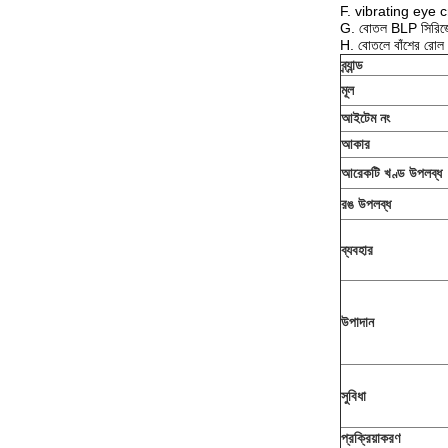
F. vibrating eye c
G. বোতল BLP সিরিজে
H. বোতলে বাঁশের রোল
ব্র্যান্ড
মূল
আইটেম নং
আকার
আরেকটি খণ্ড উপলব্ধ
রঙ উপলব্ধ
ব্যবহার
উপাদান
সুবিধা
প্রক্রিয়াকরণ