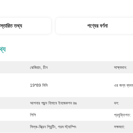
িস্তারিত তথ্য
পণ্যের বর্ণনা
থ্য
ঝেজিয়াং, চীন
সাক্ষ্যদান:
19*89 মিমি
এর জন্য ব্যবহ
আপনার পছন্দ হিসাবে ইনজেকশন রঙ
বল:
পিপি
প্রযুক্তিগত:
সিল্ক-স্ক্রিন প্রিন্টিং, গরম স্ট্যাম্পিং
সক্ষমতা: