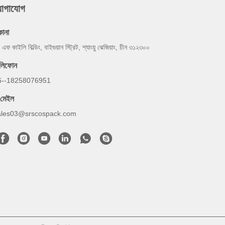
যোগাযোগ
কানা
 এফ কাইলি বিল্ডিং, বাইগুয়ান স্ট্রিট, শ্যাংয়ু ঝেজিয়াং, চীন ৩১২৩০০
েলিফোন
6--18258076951
-মেইল
ales03@srscospack.com