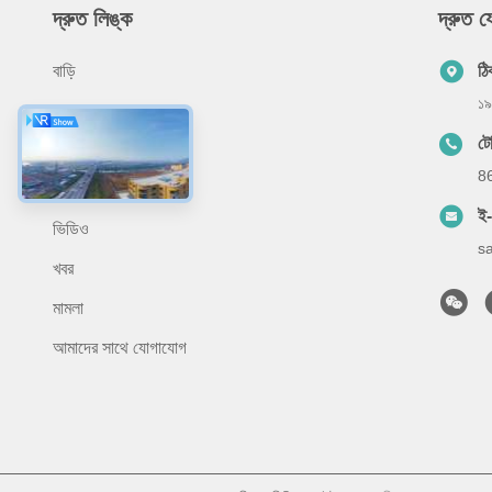
দ্রুত লিঙ্ক
দ্রুত 
বাড়ি
ঠি
১৯
পণ্য
ট
আমাদের সম্বন্ধে
8
প্রয়োগ
ই
ভিডিও
s
খবর
মামলা
আমাদের সাথে যোগাযোগ