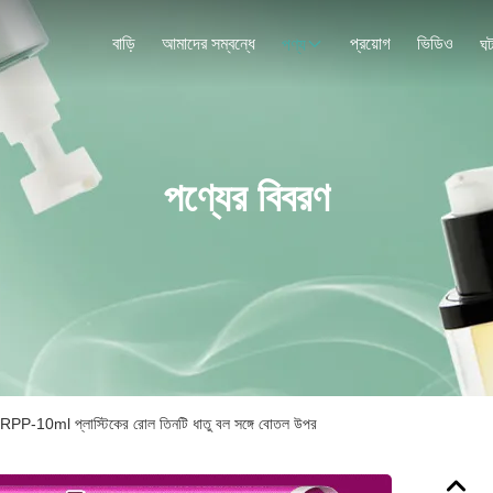
বাড়ি
আমাদের সম্বন্ধে
প্রয়োগ
ভিডিও
পণ্য
ঘট
পণ্যের বিবরণ
RPP-10ml প্লাস্টিকের রোল তিনটি ধাতু বল সঙ্গে বোতল উপর