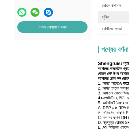
বোতল উপাদান:
সুবিধা:
এখনই যোগাযোগ করুন
যোগানের ক্ষমতা:
পণ্যের বর্ণনা
Shengruisi প্যাকে
আমাদের কসমেটিক প্যাকে
বোতল নেট উপর আমাদে
আমাদের রোল অন বোতল 
1. আমরা আছে
১২ বছরে
2. আমরা তাদের ভ্যাকুয়া
3. আমাদের বোতল উপ
4ক্যাপাসিটিঃ ২ মিলি, ৩
5. আইটেমটি নিম্নরূপঃ
A. RPP এবং RPA সিরি
বি. অনিয়মিত আকৃতি
C. হুক সহ ক্যাপ DH 
D. স্ক্রুযুক্ত হোল্ডার
E. AY সিরিজের বোতলগুল