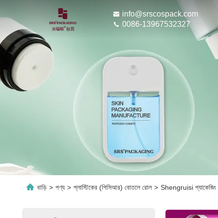
info@srscospack.com
0086-13967532327
বাড়ি
>
পণ্য
>
প্লাস্টিকের (পিসিআর) বোতলে রোল
>
Shengruisi প্যাকেজিং 