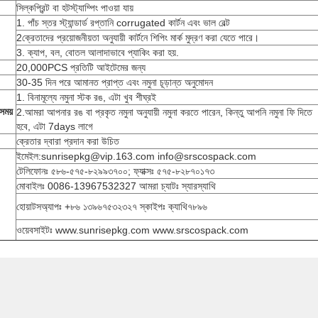
সিল্কপ্রিন্ট বা হটস্ট্যাম্পিং পাওয়া যায়
1. পাঁচ স্তর স্ট্যান্ডার্ড রপ্তানি corrugated কার্টন এবং ভাল বেল্ট
2ক্রেতাদের প্রয়োজনীয়তা অনুযায়ী কার্টনে শিপিং মার্ক মুদ্রণ করা যেতে পারে।
3. ক্যাপ, বল, বোতল আলাদাভাবে প্যাকিং করা হয়.
20,000PCS প্রতিটি আইটেমের জন্য
30-35 দিন পরে আমানত প্রাপ্ত এবং নমুনা চূড়ান্ত অনুমোদন
1. বিনামূল্যে নমুনা স্টক রঙ, এটা খুব শীঘ্রই
সময়
2.আমরা আপনার রঙ বা প্রকৃত নমুনা অনুযায়ী নমুনা করতে পারেন, কিন্তু আপনি নমুনা ফি দিতে
হবে, এটা 7days লাগে
ক্রেতার দ্বারা প্রদান করা উচিত
ইমেইল:sunrisepkg@vip.163.com info@srscospack.com
টেলিফোনঃ ৫৮৬-৫৭৫-৮২৯৯৩৭০০; ফ্যাক্সঃ ৫৭৫-৮২৮৭০১৭৩
মোবাইলঃ 0086-13967532327 আমরা চ্যাটঃ স্যারস্যাথি
হোয়াটসঅ্যাপঃ +৮৬ ১৩৯৬৭৫৩২৩২৭ স্কাইপঃ ক্যাথি৭৮৯৬
ওয়েবসাইটঃ www.sunrisepkg.com www.srscospack.com