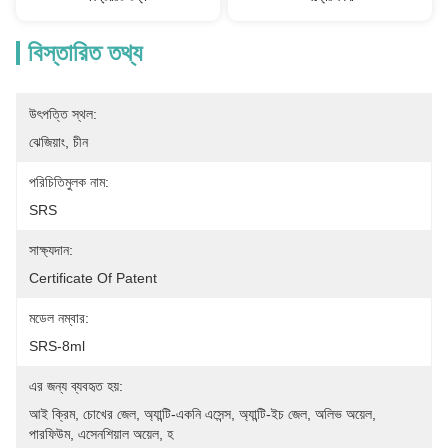
বিস্তারিত তথ্য
উৎপত্তি স্থল:
ঝেজিয়াং, চীন
পরিচিতিমুলক নাম:
SRS
সাক্ষ্যদান:
Certificate Of Patent
মডেল নম্বার:
SRS-8ml
এর জন্য ব্যবহৃত হয়:
আই ক্রিম, চোখের জেল, অ্যান্টি-একনি এসেন্স, অ্যান্টি-ইচ জেল, অলিভ অয়েল, 
পারফিউম, এসেনশিয়াল অয়েল, হ