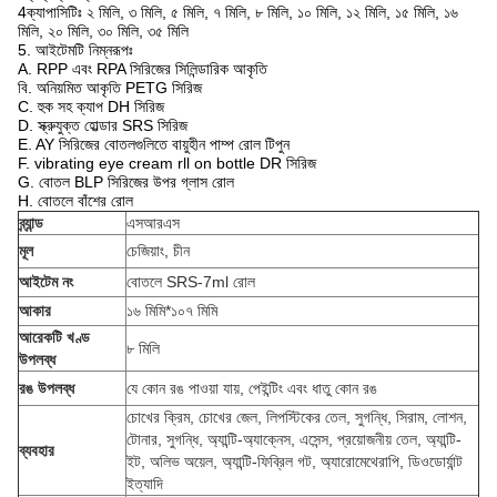
4ক্যাপাসিটিঃ ২ মিলি, ৩ মিলি, ৫ মিলি, ৭ মিলি, ৮ মিলি, ১০ মিলি, ১২ মিলি, ১৫ মিলি, ১৬
মিলি, ২০ মিলি, ৩০ মিলি, ৩৫ মিলি
5. আইটেমটি নিম্নরূপঃ
A. RPP এবং RPA সিরিজের সিলিন্ডারিক আকৃতি
বি. অনিয়মিত আকৃতি PETG সিরিজ
C. হুক সহ ক্যাপ DH সিরিজ
D. স্ক্রুযুক্ত হোল্ডার SRS সিরিজ
E. AY সিরিজের বোতলগুলিতে বায়ুহীন পাম্প রোল টিপুন
F. vibrating eye cream rll on bottle DR সিরিজ
G. বোতল BLP সিরিজের উপর গ্লাস রোল
H. বোতলে বাঁশের রোল
ব্র্যান্ড
এসআরএস
মূল
চেজিয়াং, চীন
আইটেম নং
বোতলে SRS-7ml রোল
আকার
১৬ মিমি*১০৭ মিমি
আরেকটি খণ্ড
৮ মিলি
উপলব্ধ
রঙ উপলব্ধ
যে কোন রঙ পাওয়া যায়, পেইন্টিং এবং ধাতু কোন রঙ
চোখের ক্রিম, চোখের জেল, লিপস্টিকের তেল, সুগন্ধি, সিরাম, লোশন,
টোনার, সুগন্ধি, অ্যান্টি-অ্যাক্নেস, এসেন্স, প্রয়োজনীয় তেল, অ্যান্টি-
ব্যবহার
ইট, অলিভ অয়েল, অ্যান্টি-ফিব্রিল গট, অ্যারোমেথেরাপি, ডিওডোর্যান্ট
ইত্যাদি