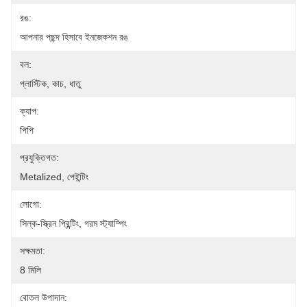
রঙ:
আপনার পছন্দ হিসাবে ইনজেকশন রঙ
বল:
প্লাস্টিক, কাচ, ধাতু
ক্যাপ:
পিপি
প্রযুক্তিগত:
Metalized, পেইন্টিং
লোগো:
সিল্ক-স্ক্রিন প্রিন্টিং, গরম স্ট্যাম্পিং
সক্ষমতা:
8 মিলি
বোতল উপাদান: