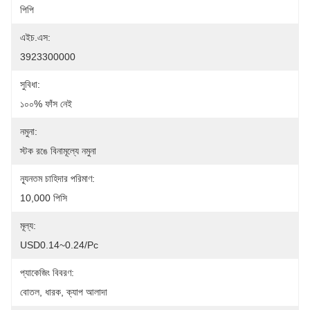
পিপি
এইচ.এস:
3923300000
সুবিধা:
১০০% ফাঁস নেই
নমুনা:
স্টক রঙে বিনামূল্যে নমুনা
ন্যূনতম চাহিদার পরিমাণ:
10,000 পিসি
মূল্য:
USD0.14~0.24/pc
প্যাকেজিং বিবরণ:
বোতল, ধারক, ক্যাপ আলাদা