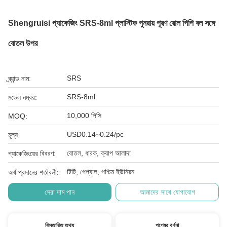
Shengruisi প্যাকেজিং SRS-8ml প্লাস্টিক পুনরায় পূরণ রোল পিপি বল সঙ্গে
বোতল উপর
SRS
ব্র্যান্ড নাম:
SRS-8ml
মডেল নম্বর:
10,000 পিসি
MOQ:
USD0.14~0.24/pc
মূল্য:
বোতল, ধারক, ক্যাপ আলাদা
প্যাকেজিংয়ের বিবরণ:
টিটি, পেপ্যাল, পশ্চিম ইউনিয়ন
অর্থ প্রদানের শর্তাবলী:
সেরা দাম পান
আমাদের সাথে যোগাযোগ
বিস্তারিত তথ্য
পণ্যের বর্ণনা