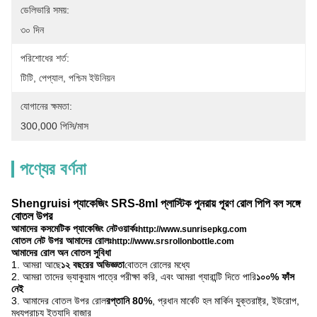
ডেলিভারি সময়:
৩০ দিন
পরিশোধের শর্ত:
টিটি, পেপ্যাল, পশ্চিম ইউনিয়ন
যোগানের ক্ষমতা:
300,000 পিসি/মাস
পণ্যের বর্ণনা
Shengruisi প্যাকেজিং SRS-8ml প্লাস্টিক পুনরায় পূরণ রোল পিপি বল সঙ্গে
বোতল উপর
আমাদের কসমেটিক প্যাকেজিং নেটওয়ার্কঃ
http://www.sunrisepkg.com
বোতল নেট উপর আমাদের রোলঃ
http://www.srsrollonbottle.com
আমাদের রোল অন বোতল সুবিধা
1. আমরা আছে
১২ বছরের অভিজ্ঞতা
বোতলে রোলের মধ্যে
2. আমরা তাদের ভ্যাকুয়াম পাত্রে পরীক্ষা করি, এবং আমরা গ্যারান্টি দিতে পারি
১০০% ফাঁস
নেই
3. আমাদের বোতল উপর রোল
রপ্তানি 80%
, প্রধান মার্কেট হল মার্কিন যুক্তরাষ্ট্র, ইউরোপ,
মধ্যপ্রাচ্য ইত্যাদি বাজার