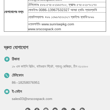
টেলিফোনঃ ৫৮৬-৫৭৫-৮২৯৯৩৭০০; ফ্যাক্সঃ ৫৭৫-৮২৮৭০১৭৩
মোবাইলঃ 0086-13967532327 আমরা চ্যাটঃ স্যারস্যাথি
যোগাযোগের তথ্য
হোয়াটসঅ্যাপঃ +৮৬ ১৩৯৬৭৫৩২৩২৭ স্কাইপঃ ক্যাথি৭৮৯৬
ওয়েবসাইটঃ www.sunrisepkg.com
www.srscospack.com
দ্রুত যোগাযোগ
ঠিকানা
১৯ এফ কাইলি বিল্ডিং, বাইগুয়ান স্ট্রিট, শ্যাংয়ু ঝেজিয়াং, চীন ৩১২৩০০
টেলিফোন
86--18258076951
ই-মেইল
sales03@srscospack.com