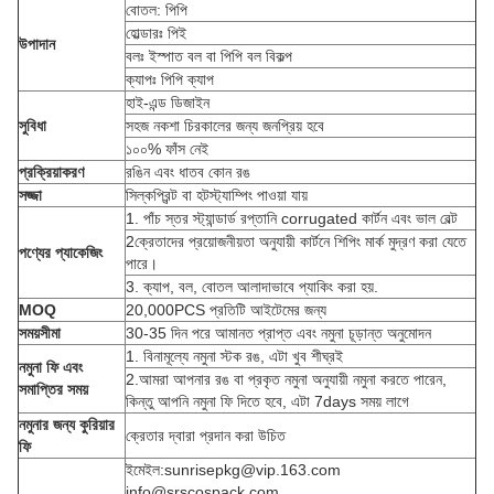
বোতল: পিপি
হোল্ডারঃ পিই
উপাদান
বলঃ ইস্পাত বল বা পিপি বল বিকল্প
ক্যাপঃ পিপি ক্যাপ
হাই-এন্ড ডিজাইন
সুবিধা
সহজ নকশা চিরকালের জন্য জনপ্রিয় হবে
১০০% ফাঁস নেই
প্রক্রিয়াকরণ
রঙিন এবং ধাতব কোন রঙ
সজ্জা
সিল্কপ্রিন্ট বা হটস্ট্যাম্পিং পাওয়া যায়
1. পাঁচ স্তর স্ট্যান্ডার্ড রপ্তানি corrugated কার্টন এবং ভাল বেল্ট
2ক্রেতাদের প্রয়োজনীয়তা অনুযায়ী কার্টনে শিপিং মার্ক মুদ্রণ করা যেতে
পণ্যের প্যাকেজিং
পারে।
3. ক্যাপ, বল, বোতল আলাদাভাবে প্যাকিং করা হয়.
MOQ
20,000PCS প্রতিটি আইটেমের জন্য
সময়সীমা
30-35 দিন পরে আমানত প্রাপ্ত এবং নমুনা চূড়ান্ত অনুমোদন
1. বিনামূল্যে নমুনা স্টক রঙ, এটা খুব শীঘ্রই
নমুনা ফি এবং
2.আমরা আপনার রঙ বা প্রকৃত নমুনা অনুযায়ী নমুনা করতে পারেন,
সমাপ্তির সময়
কিন্তু আপনি নমুনা ফি দিতে হবে, এটা 7days সময় লাগে
নমুনার জন্য কুরিয়ার
ক্রেতার দ্বারা প্রদান করা উচিত
ফি
ইমেইল:sunrisepkg@vip.163.com
info@srscospack.com