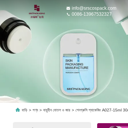
info@srscospack.com
0086-13967532327
বাড়ি
>
পণ্য
>
বায়ুহীন বোতল ও জার
>
শেনগ্রুসি প্যাকেজিং A027-15ml 30m