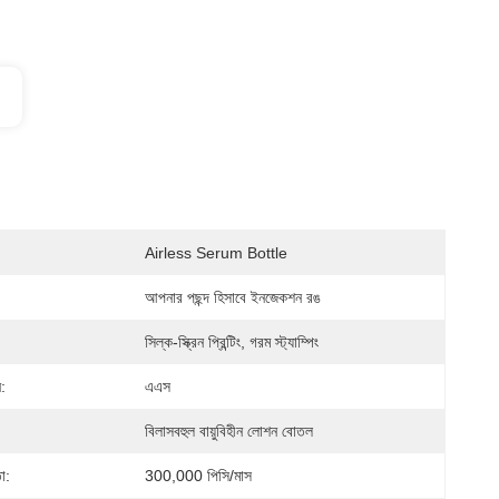
Airless Serum Bottle
আপনার পছন্দ হিসাবে ইনজেকশন রঙ
সিল্ক-স্ক্রিন প্রিন্টিং, গরম স্ট্যাম্পিং
:
এএস
বিলাসবহুল বায়ুবিহীন লোশন বোতল
া:
300,000 পিসি/মাস