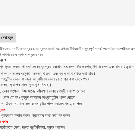
সেবাসমূহ
কভাবে দেশ-বিদেশের গ্রাহকদের স্বাগত জানাই সহযোগিতার দীর্ঘমেয়াদী বন্ধুত্বপূর্ণ সম্পর্ক, পারস্পরিক পারস্পরিকতা 
ি আপনার কোন প্রশ্ন বা অনুরোধ থাকে!
্ত্রণঃ
্রক্রিয়া করতে পারেন
f সহ ভিন্ন প্রভাব
রস্টিং, রঙ লেপ, ইনজেকশন, ইউভি লেপ এবং ধাতব ইত্যাদি এছা
ীন পাম্প বোতলের আকৃতি, ক্ষমতা, উচ্চতা এবং ব্যাস কাস্টমাইজ করা যায়।
প্যান্টোন কোড বা নমুনা অনুযায়ী যে কোন রঙ স্প্রে করা যেতে পারে।
 হচ্ছে, ক্যাপের সাথে পুরোপুরি মিলছে।
যাচ, কোন অমেধ্য, উচ্চ মানের কাঁচামাল ব্যবহার
বায়ুহীন পাম্প বোতল
ে, কোন স্পেক / বুদবুদ আমাদের মধ্যে
বায়ুহীন পাম্প বোতল
পাদন, উৎপাদন থেকে শুরু করে
বায়ুহীন পাম্প বোতল
শেষ হয়ে গেছে।
বাস:
 গ্রাহককে সম্মান করুন, গ্রাহকের লাভ সর্বাধিক করুন
 দর্শনঃ
সর্বোত্তম সেবা, দ্রুত প্রতিক্রিয়া, দ্রুত পদক্ষেপ