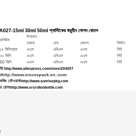
িং A027-15ml 30ml 50ml প্লাস্টিকের বায়ুহীন লোশন বোতল
উপাদান
ভলিউম
ঢাকনা
বেস
বোতল
পিস্টন
১৫ মিলিগ্রাম
এএস
এবিএস
এএস
পিই
৩০ মিলি
এএস
এবিএস
এএস
পিই
50 মিলি
এএস
এবিএস
এএস
পিই
য়:
http://www.aliexpress.com/store/204007
ঃ
http://www.srscospack.en..com
জিং নেটওয়ার্কঃ
http://www.sunrisepkg.com
র রোলঃ
http://www.srsrollonbottle.com
ল