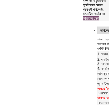
পাম্প সহ বায়ুহীন জার
প্লাস্টিকের বোতল
প্রসাধনী প্যাকেজিং
কসমেটিক্স কনটেইনার
আমাদের সেবা
আমাদের 
আমরা আন্তরি
করবেন না যদ
গুণমান নিয়ন
1. আমরা প
2. বায়ুহ
3.
আপনার 
4.
এন
ফাঁস
কোন স্ক্র্
কোন স্প্ল
প্রাক-উত্
আমাদের বিশ্
প্রতিটি
১)
আমাদের সেবা
২) দান করুন