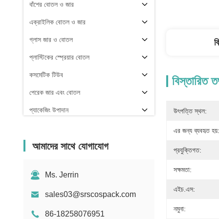
বাঁশের বোতল ও জার
এক্রাইলিক বোতল ও জার
গ্লাস জার ও বোতল
ব
প্লাস্টিকের স্প্রেয়ার বোতল
কসমেটিক টিউব
বিস্তারিত ত
পেরেক জার এবং বোতল
প্যাকেজিং উপাদান
উৎপত্তি স্থল:
অন্যরা
এর জন্য ব্যবহৃত হয়
আমাদের সাথে যোগাযোগ
প্রযুক্তিগত:
সক্ষমতা:
Ms. Jerrin
এইচ.এস:
sales03@srscospack.com
নমুনা:
86-18258076951