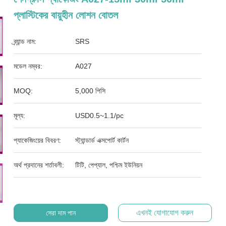
প্লাস্টিকের বায়ুহীন লোশন বোতল
ব্র্যান্ড নাম:
SRS
মডেল নম্বর:
A027
MOQ:
5,000 পিসি
মূল্য:
USD0.5~1.1/pc
প্যাকেজিংয়ের বিবরণ:
স্ট্যান্ডার্ড এক্সপোর্ট কার্টন
অর্থ প্রদানের শর্তাবলী:
টিটি, পেপ্যাল, পশ্চিম ইউনিয়ন
এখনই যোগাযোগ করুন
সেরা দাম পান