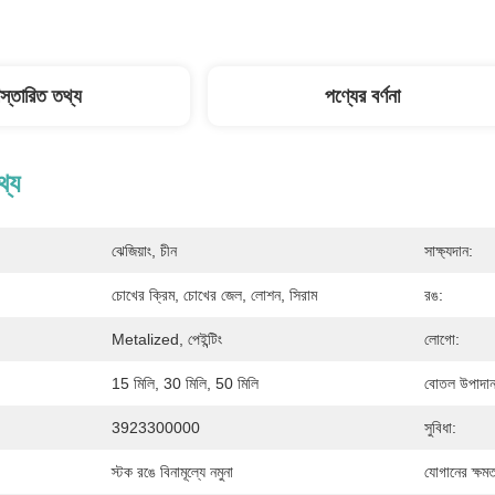
িস্তারিত তথ্য
পণ্যের বর্ণনা
থ্য
ঝেজিয়াং, চীন
সাক্ষ্যদান:
:
চোখের ক্রিম, চোখের জেল, লোশন, সিরাম
রঙ:
Metalized, পেইন্টিং
লোগো:
15 মিলি, 30 মিলি, 50 মিলি
বোতল উপাদান
3923300000
সুবিধা:
স্টক রঙে বিনামূল্যে নমুনা
যোগানের ক্ষমত