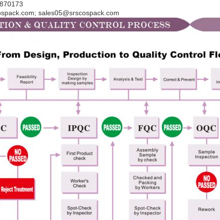
82870173
cospack.com; sales05@srscospack.com