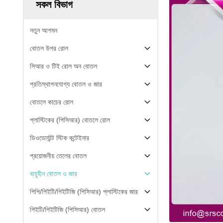
সকল বিভাগ
নতুন আগমন
বোতল উপর রোল
সিআর ও টিই রোল অন বোতল
প্রতিস্থাপনযোগ্য বোতল ও জার
বোতলে কাচের রোল
প্লাস্টিকের (পিসিআর) বোতলে রোল
ডিওডোর্যান্ট স্টিক কন্টেইনার
প্রয়োজনীয় তেলের বোতল
বায়ুহীন বোতল ও জার
পিপি/পিইটি/পিইটিজি (পিসিআর) প্লাস্টিকের জার
পিইটি/পিইটিজি (পিসিআর) বোতল