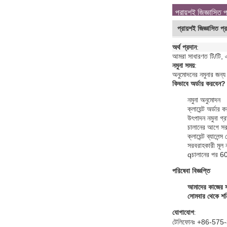
প্রায়শই জিজ্ঞাসিত প
প্রায়শই জিজ্ঞাসিত প্র
অর্থ প্রদান
:
আমরা সাধারণত টি/টি, এ
নমুনা সময়
:
অনুমোদনের নমুনার জন্য
কিভাবে অর্ডার করবেন?
নমুনা অনুমোদন
ক্লায়েন্ট অর্
উৎপাদন নমুনা গ্
চালানের আগে সরব
ক্লায়েন্ট ব্যালে
সরবরাহকারী মূল 
q
চালানের পর 60 
পরিষেবা বিজ্ঞপ্তি
আমাদের কাজের স
সোমবার থেকে শনি
যোগাযোগ
:
টেলিফোনঃ +86-57