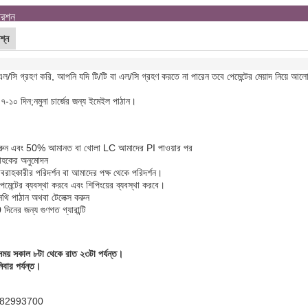
্রশ্ন
শ্ন
ল/সি গ্রহণ করি, আপনি যদি টি/টি বা এল/সি গ্রহণ করতে না পারেন তবে পেমেন্টের মেয়াদ নিয়ে আল
 ৭-১০ দিন;
নমুনা চার্জের জন্য ইমেইল পাঠান।
ডার করুন এবং 50% আমানত বা খোলা LC আমাদের PI পাওয়ার পর
রাহকের অনুমোদন
রাহকারীর পরিদর্শন বা আমাদের পক্ষ থেকে পরিদর্শন।
ন্স পেমেন্টের ব্যবস্থা করবে এবং শিপিংয়ের ব্যবস্থা করবে।
নথি পাঠান অথবা টেলেক্স করুন
দিনের জন্য গুণগত গ্যারান্টি
ময় সকাল ৮টা থেকে রাত ২৩টা পর্যন্ত।
বার পর্যন্ত।
5-82993700