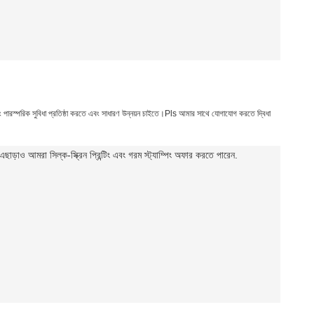
এবং পারস্পরিক সুবিধা প্রতিষ্ঠা করতে এবং সাধারণ উন্নয়ন চাইতে।Pls আমার সাথে যোগাযোগ করতে দ্বিধা
ড়াও আমরা সিল্ক-স্ক্রিন প্রিন্টিং এবং গরম স্ট্যাম্পিং অফার করতে পারেন
.