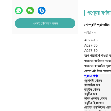
পণ্যের বর্ণনা
এখনই যোগাযোগ করুন
শেনগ্রুসি প্যাকেজ
আইটেম নং
A027-15
A027-30
A027-50
অল্প পরিমাণে পাওয়া যা
আমাদের আলিবাবা ওয়েব
আমাদের কসমেটিক প্যাকে
বোতল নেট উপর আমাদে
প্রধান পণ্য:
প্রসাধনী বোতল
কসমেটিক্স জার
বায়ুহীন বোতল
বায়ুহীন জার
ডাবল চেম্বার বোতল
বায়ুহীন ক্রিম জার
বোতলে প্লাস্টিকের রো