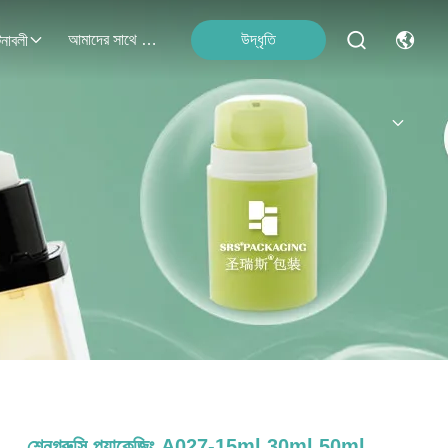
আমাদের সাথে যোগাযোগ
উদ্ধৃতি
নাবলী
শেনগ্রুসি প্যাকেজিং A027-15ml 30ml 50ml