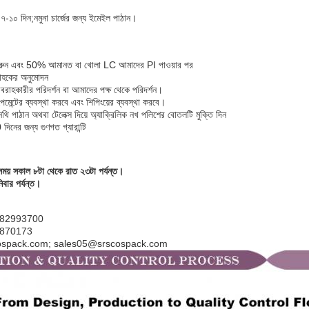
 ৭-১০ দিন;
নমুনা চার্জের জন্য ইমেইল পাঠান।
ডার করুন এবং 50% আমানত বা খোলা LC আমাদের PI পাওয়ার পর
রাহকের অনুমোদন
রাহকারীর পরিদর্শন বা আমাদের পক্ষ থেকে পরিদর্শন।
ন্স পেমেন্টের ব্যবস্থা করবে এবং শিপিংয়ের ব্যবস্থা করবে।
নথি পাঠান অথবা টেলেক্স দিয়ে অ্যাক্রিলিক নখ পলিশের বোতলটি মুক্তি দিন
দিনের জন্য গুণগত গ্যারান্টি
ময় সকাল ৮টা থেকে রাত ২৩টা পর্যন্ত।
বার পর্যন্ত।
5-82993700
82870173
cospack.com; sales05@srscospack.com