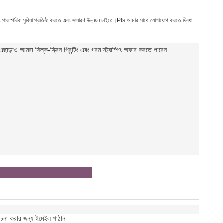
এবং পারস্পরিক সুবিধা প্রতিষ্ঠা করতে এবং সাধারণ উন্নয়ন চাইতে।Pls আমার সাথে যোগাযোগ করতে দ্বিধা
ড়াও আমরা সিল্ক-স্ক্রিন প্রিন্টিং এবং গরম স্ট্যাম্পিং অফার করতে পারেন
.
োচনা করার জন্য ইমেইল পাঠান