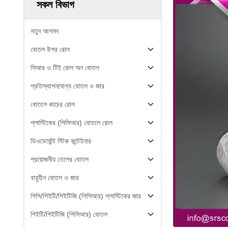
সকল বিভাগ
নতুন আগমন
বোতল উপর রোল
সিআর ও টিই রোল অন বোতল
প্রতিস্থাপনযোগ্য বোতল ও জার
বোতলে কাচের রোল
প্লাস্টিকের (পিসিআর) বোতলে রোল
ডিওডোর্যান্ট স্টিক কন্টেইনার
প্রয়োজনীয় তেলের বোতল
বায়ুহীন বোতল ও জার
পিপি/পিইটি/পিইটিজি (পিসিআর) প্লাস্টিকের জার
পিইটি/পিইটিজি (পিসিআর) বোতল