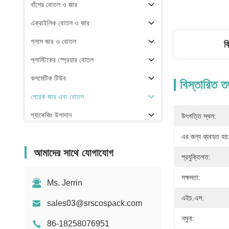
বাঁশের বোতল ও জার
এক্রাইলিক বোতল ও জার
গ্লাস জার ও বোতল
ব
প্লাস্টিকের স্প্রেয়ার বোতল
কসমেটিক টিউব
বিস্তারিত ত
পেরেক জার এবং বোতল
প্যাকেজিং উপাদান
উৎপত্তি স্থল:
অন্যরা
এর জন্য ব্যবহৃত হয়
আমাদের সাথে যোগাযোগ
প্রযুক্তিগত:
সক্ষমতা:
Ms. Jerrin
এইচ.এস:
sales03@srscospack.com
নমুনা:
86-18258076951