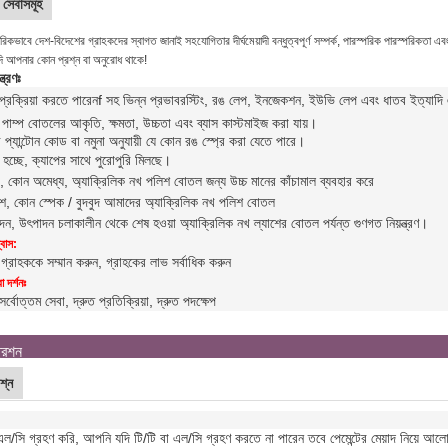
সেবাসমূহ
কভাবে দেশ-বিদেশের গ্রাহকদের স্বাগত জানাই সহযোগিতার দীর্ঘমেয়াদী বন্ধুত্বপূর্ণ সম্পর্ক, পারস্পরিক পারস্পরিকতা 
ি আপনার কোন প্রশ্ন বা অনুরোধ থাকে!
্ত্রণঃ
্রক্রিয়া করতে পারেন
f সহ ভিন্ন প্রভাব
রস্টিং, রঙ লেপ, ইনজেকশন, ইউভি লেপ এবং ধাতব ইত্যাদি এছা
ীন পাম্প বোতলের আকৃতি, ক্ষমতা, উচ্চতা এবং ব্যাস কাস্টমাইজ করা যায়।
প্যান্টোন কোড বা নমুনা অনুযায়ী যে কোন রঙ স্প্রে করা যেতে পারে।
 হচ্ছে, ক্যাপের সাথে পুরোপুরি মিলছে।
যাচ, কোন অমেধ্য, অ্যাক্রিলিক নখ পলিশ বোতল জন্য উচ্চ মানের কাঁচামাল ব্যবহার করে
্যাশ, কোন স্পেক / বুদবুদ আমাদের অ্যাক্রিলিক নখ পলিশ বোতল
পাদন, উৎপাদন চলাকালীন থেকে শেষ হওয়া অ্যাক্রিলিক নখ ল্যাশের বোতল পর্যন্ত গুণগত নিয়ন্ত্রণ।
বাস:
 গ্রাহককে সম্মান করুন, গ্রাহকের লাভ সর্বাধিক করুন
 দর্শনঃ
সর্বোত্তম সেবা, দ্রুত প্রতিক্রিয়া, দ্রুত পদক্ষেপ
্রশ্ন
শ্ন
ল/সি গ্রহণ করি, আপনি যদি টি/টি বা এল/সি গ্রহণ করতে না পারেন তবে পেমেন্টের মেয়াদ নিয়ে আল