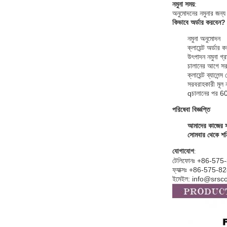
নমুনা সময়
:
অনুমোদনের নমুনার জন্য
কিভাবে অর্ডার করবেন?
নমুনা অনুমোদন
ক্লায়েন্ট অর্
উৎপাদন নমুনা গ্
চালানের আগে সরব
ক্লায়েন্ট ব্যালে
সরবরাহকারী মূল 
q
চালানের পর 60 
পরিষেবা বিজ্ঞপ্তি
আমাদের কাজের স
সোমবার থেকে শনি
যোগাযোগ
:
টেলিফোনঃ +86-57
ফ্যাক্সঃ +86-575-
ইমেইল: info@srs