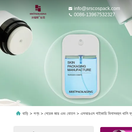
info@srscospack.com
0086-13967532327
বাড়ি
>
পণ্য
>
পেরেক জার এবং বোতল
>
এসআরএস পাইকারি বিলাসবহুল খালি ফ্যা