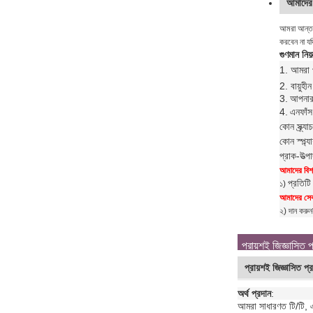
আমাদের 
আমরা আন্তরি
করবেন না যদ
গুণমান নিয়ন
1. আমরা প
2. বায়ুহ
3.
আপনার 
4.
এন
ফাঁস
কোন স্ক্র্
কোন স্প্ল
প্রাক-উত্
আমাদের বিশ্
প্রতিটি
১)
আমাদের সেবা
২) দান করুন
প্রায়শই জিজ্ঞাসিত প
প্রায়শই জিজ্ঞাসিত প্র
অর্থ প্রদান
:
আমরা সাধারণত টি/টি, এ