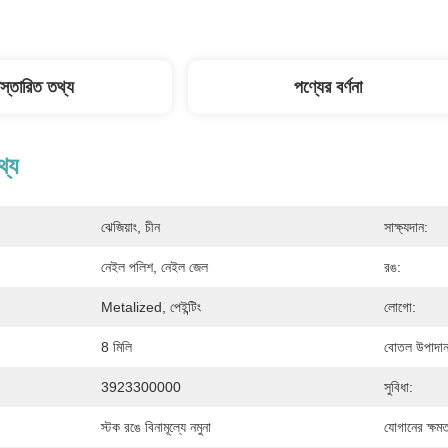
িস্তারিত তথ্য
পণ্যের বর্ণনা
থ্য
ঝেজিয়াং, চীন
সাক্ষ্যদান:
:
নেইল পলিশ, নেইল জেল
রঙ:
Metalized, পেইন্টিং
লোগো:
8 মিলি
বোতল উপাদান
3923300000
সুবিধা:
স্টক রঙে বিনামূল্যে নমুনা
যোগানের ক্ষমত