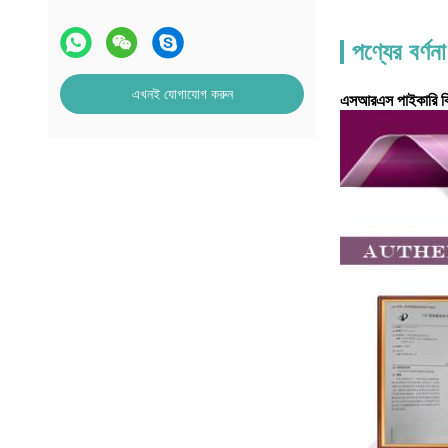
পণ্যের বর্ণনা
এখনই যোগাযোগ করুন
এসআরএস পাইকারি বিলা