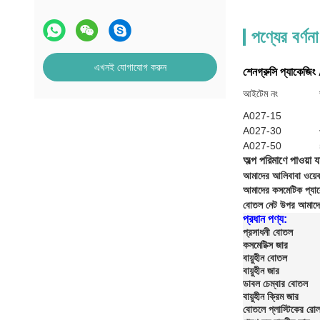
পণ্যের বর্ণনা
এখনই যোগাযোগ করুন
শেনগ্রুসি প্যাকেজ
আইটেম নং
A027-15
A027-30
A027-50
অল্প পরিমাণে পাওয়া যা
আমাদের আলিবাবা ওয়েব
আমাদের কসমেটিক প্যাকে
বোতল নেট উপর আমাদে
প্রধান পণ্য:
প্রসাধনী বোতল
কসমেটিক্স জার
বায়ুহীন বোতল
বায়ুহীন জার
ডাবল চেম্বার বোতল
বায়ুহীন ক্রিম জার
বোতলে প্লাস্টিকের রো