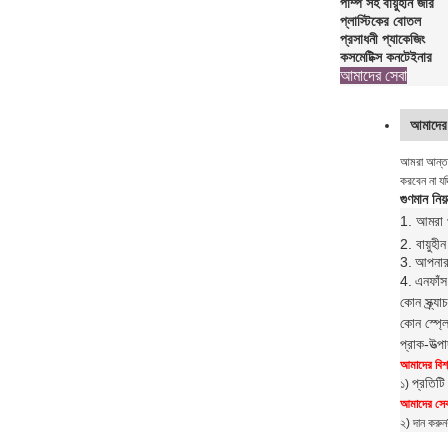
পাম্প সহ বায়ুহীন জার
প্লাস্টিকের বোতল
প্রসাধনী প্যাকেজিং
কসমেটিক্স কনটেইনার
আমাদের সেবা
আমাদের 
আমরা আন্তরি
করবেন না যদ
গুণমান নিয়ন
1. আমরা প
2. বায়ুহ
3.
আপনার 
4.
এন
ফাঁস
কোন স্ক্র্
কোন স্প্ল
প্রাক-উত্
আমাদের বিশ্
প্রতিটি
১)
আমাদের সেবা
২) দান করুন