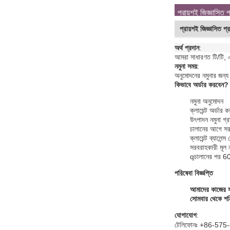
প্রায়শই জিজ্ঞাসিত প
প্রায়শই জিজ্ঞাসিত প্র
অর্থ প্রদান
:
আমরা সাধারণত টি/টি, এ
নমুনা সময়
:
অনুমোদনের নমুনার জন্য
কিভাবে অর্ডার করবেন?
নমুনা অনুমোদন
ক্লায়েন্ট অর্
উৎপাদন নমুনা গ্
চালানের আগে সরব
ক্লায়েন্ট ব্যালে
সরবরাহকারী মূল 
q
চালানের পর 60 
পরিষেবা বিজ্ঞপ্তি
আমাদের কাজের স
সোমবার থেকে শনি
যোগাযোগ
:
টেলিফোনঃ +86-57