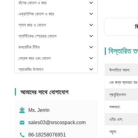
বাঁশের বোতল ও জার
এক্রাইলিক বোতল ও জার
গ্লাস জার ও বোতল
ব
প্লাস্টিকের স্প্রেয়ার বোতল
কসমেটিক টিউব
বিস্তারিত ত
পেরেক জার এবং বোতল
প্যাকেজিং উপাদান
উৎপত্তি স্থল:
অন্যরা
এর জন্য ব্যবহৃত হয়
আমাদের সাথে যোগাযোগ
প্রযুক্তিগত:
সক্ষমতা:
Ms. Jerrin
এইচ.এস:
sales03@srscospack.com
নমুনা:
86-18258076951