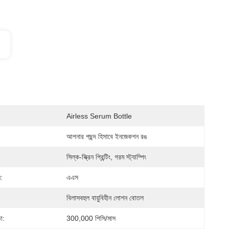
Airless Serum Bottle
আপনার পছন্দ হিসাবে ইনজেকশন রঙ
সিল্ক-স্ক্রিন প্রিন্টিং, গরম স্ট্যাম্পিং
:
এএস
বিলাসবহুল বায়ুবিহীন লোশন বোতল
া:
300,000 পিসি/মাস