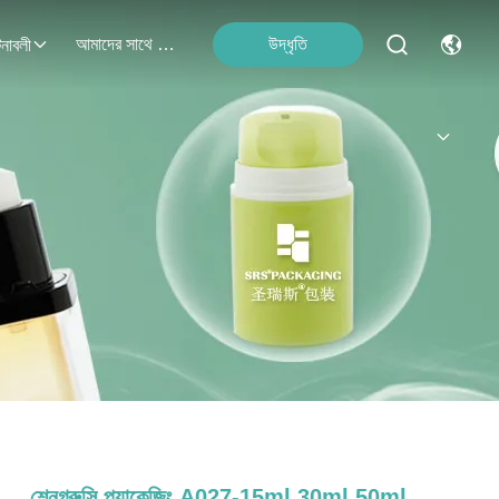
আমাদের সাথে যোগাযোগ
উদ্ধৃতি
নাবলী
শেনগ্রুসি প্যাকেজিং A027-15ml 30ml 50ml