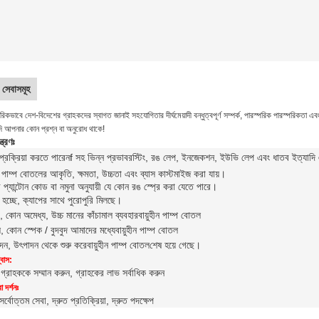
সেবাসমূহ
কভাবে দেশ-বিদেশের গ্রাহকদের স্বাগত জানাই সহযোগিতার দীর্ঘমেয়াদী বন্ধুত্বপূর্ণ সম্পর্ক, পারস্পরিক পারস্পরিকতা 
ি আপনার কোন প্রশ্ন বা অনুরোধ থাকে!
্ত্রণঃ
্রক্রিয়া করতে পারেন
f সহ ভিন্ন প্রভাব
রস্টিং, রঙ লেপ, ইনজেকশন, ইউভি লেপ এবং ধাতব ইত্যাদি এছা
ীন পাম্প বোতলের আকৃতি, ক্ষমতা, উচ্চতা এবং ব্যাস কাস্টমাইজ করা যায়।
প্যান্টোন কোড বা নমুনা অনুযায়ী যে কোন রঙ স্প্রে করা যেতে পারে।
 হচ্ছে, ক্যাপের সাথে পুরোপুরি মিলছে।
যাচ, কোন অমেধ্য, উচ্চ মানের কাঁচামাল ব্যবহার
বায়ুহীন পাম্প বোতল
ে, কোন স্পেক / বুদবুদ আমাদের মধ্যে
বায়ুহীন পাম্প বোতল
পাদন, উৎপাদন থেকে শুরু করে
বায়ুহীন পাম্প বোতল
শেষ হয়ে গেছে।
বাস:
 গ্রাহককে সম্মান করুন, গ্রাহকের লাভ সর্বাধিক করুন
 দর্শনঃ
সর্বোত্তম সেবা, দ্রুত প্রতিক্রিয়া, দ্রুত পদক্ষেপ