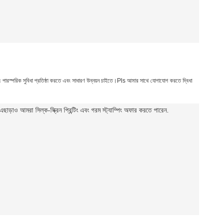
এবং পারস্পরিক সুবিধা প্রতিষ্ঠা করতে এবং সাধারণ উন্নয়ন চাইতে।Pls আমার সাথে যোগাযোগ করতে দ্বিধা
ড়াও আমরা সিল্ক-স্ক্রিন প্রিন্টিং এবং গরম স্ট্যাম্পিং অফার করতে পারেন
.