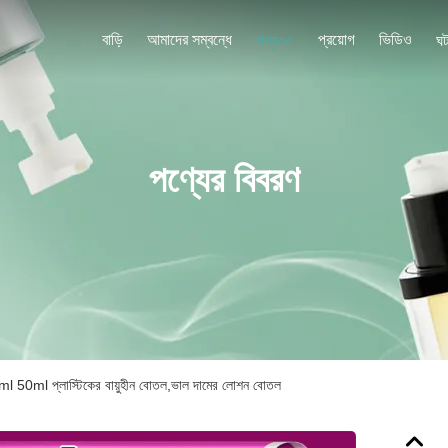
বাড়ি
আমাদের সম্বন্ধে
প্রয়োগ
ভিডিও
পণ্য
ঘট
পণ্যের বিবরণ
l 50ml প্লাস্টিকের বায়ুহীন বোতল,ভাল দামের লোশন বোতল