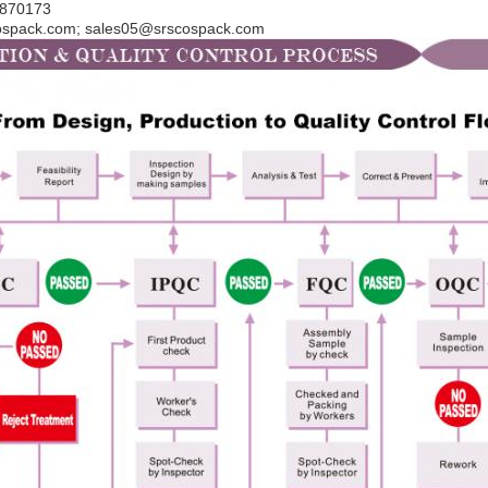
82870173
cospack.com; sales05@srscospack.com