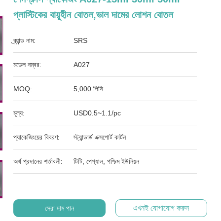
প্লাস্টিকের বায়ুহীন বোতল,ভাল দামের লোশন বোতল
ব্র্যান্ড নাম:
SRS
মডেল নম্বর:
A027
MOQ:
5,000 পিসি
মূল্য:
USD0.5~1.1/pc
প্যাকেজিংয়ের বিবরণ:
স্ট্যান্ডার্ড এক্সপোর্ট কার্টন
অর্থ প্রদানের শর্তাবলী:
টিটি, পেপ্যাল, পশ্চিম ইউনিয়ন
এখনই যোগাযোগ করুন
সেরা দাম পান