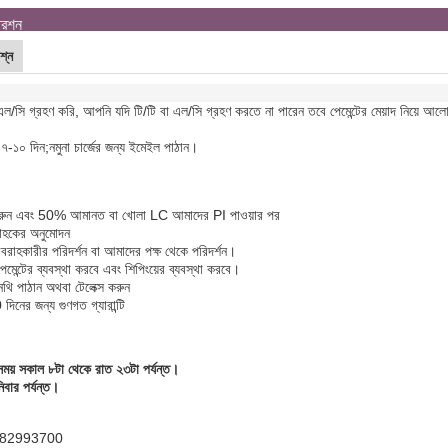
্রশ্ন
শ্ন
ল/সি গ্রহণ করি, আপনি যদি টি/টি বা এল/সি গ্রহণ করতে না পারেন তবে পেমেন্টের মেয়াদ নিয়ে আল
 ৭-১০ দিন;
নমুনা চার্জের জন্য ইমেইল পাঠান।
ডার করুন এবং 50% আমানত বা খোলা LC আমাদের PI পাওয়ার পর
রাহকের অনুমোদন
রাহকারীর পরিদর্শন বা আমাদের পক্ষ থেকে পরিদর্শন।
ন্স পেমেন্টের ব্যবস্থা করবে এবং শিপিংয়ের ব্যবস্থা করবে।
নথি পাঠান অথবা টেলেক্স করুন
দিনের জন্য গুণগত গ্যারান্টি
ময় সকাল ৮টা থেকে রাত ২৩টা পর্যন্ত।
বার পর্যন্ত।
5-82993700