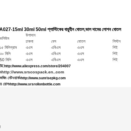
িং A027-15ml 30ml 50ml প্লাস্টিকের বায়ুহীন বোতল,ভাল দামের লোশন বোতল
উপাদান
ভলিউম
ঢাকনা
বেস
বোতল
পিস্টন
১৫ মিলিগ্রাম
এএস
এবিএস
এএস
পিই
৩০ মিলি
এএস
এবিএস
এএস
পিই
50 মিলি
এএস
এবিএস
এএস
পিই
য়:
http://www.aliexpress.com/store/204007
ঃ
http://www.srscospack.en..com
জিং নেটওয়ার্কঃ
http://www.sunrisepkg.com
র রোলঃ
http://www.srsrollonbottle.com
ল