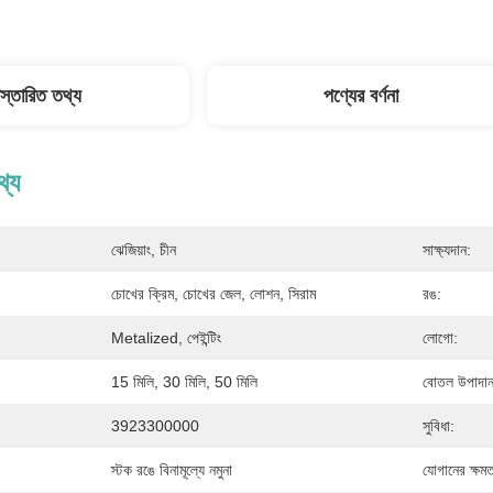
িস্তারিত তথ্য
পণ্যের বর্ণনা
থ্য
ঝেজিয়াং, চীন
সাক্ষ্যদান:
:
চোখের ক্রিম, চোখের জেল, লোশন, সিরাম
রঙ:
Metalized, পেইন্টিং
লোগো:
15 মিলি, 30 মিলি, 50 মিলি
বোতল উপাদান
3923300000
সুবিধা:
স্টক রঙে বিনামূল্যে নমুনা
যোগানের ক্ষমত