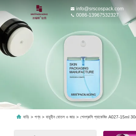
info@srscospack.com
0086-13967532327
বাড়ি
>
পণ্য
>
বায়ুহীন বোতল ও জার
>
শেনগ্রুসি প্যাকেজিং A027-15ml 30m