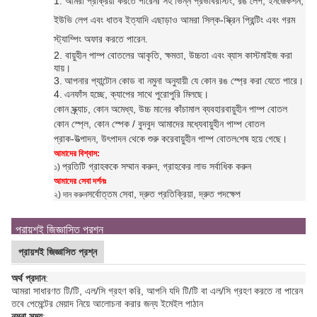
1. আমরা প্রক্রিয়া করতে পারেন
f সহ ভিন্ন প্রভাব
রস্টিং, রঙ লেপ, ইনজেকশন,
ইউভি লেপ এবং ধাতব ইত্যাদি এছাড়াও আমরা সিল্ক-স্ক্রিন প্রিন্টিং এবং গরম
স্ট্যাম্পিং অফার করতে পারেন
.
2. বায়ুহীন পাম্প বোতলের আকৃতি, ক্ষমতা, উচ্চতা এবং ব্যাস কাস্টমাইজ করা
যায়।
3.
আপনার প্যান্টোন কোড বা নমুনা অনুযায়ী যে কোন রঙ স্প্রে করা যেতে পারে।
4.
এন
ফাঁস হচ্ছে, ক্যাপের সাথে পুরোপুরি মিলছে।
কোন স্ক্র্যাচ, কোন অমেধ্য, উচ্চ মানের কাঁচামাল ব্যবহার
বায়ুহীন পাম্প বোতল
কোন স্প্লে, কোন স্পেক / বুদবুদ আমাদের মধ্যে
বায়ুহীন পাম্প বোতল
প্রাক-উত্পাদন, উৎপাদন থেকে শুরু করে
বায়ুহীন পাম্প বোতল
শেষ হয়ে গেছে।
আমাদের বিশ্বাস:
প্রতিটি গ্রাহককে সম্মান করুন, গ্রাহকের লাভ সর্বাধিক করুন
১)
আমাদের সেবা দর্শনঃ
সর্বোত্তম সেবা, দ্রুত প্রতিক্রিয়া, দ্রুত পদক্ষেপ
২) দান করুন
প্রায়শই জিজ্ঞাসিত প্রশ্ন
প্রায়শই জিজ্ঞাসিত প্রশ্ন
অর্থ প্রদান
:
আমরা সাধারণত টি/টি, এল/সি গ্রহণ করি, আপনি যদি টি/টি বা এল/সি গ্রহণ করতে না পারেন
তবে পেমেন্টের মেয়াদ নিয়ে আলোচনা করার জন্য ইমেইল পাঠান
নমুনা সময়
: