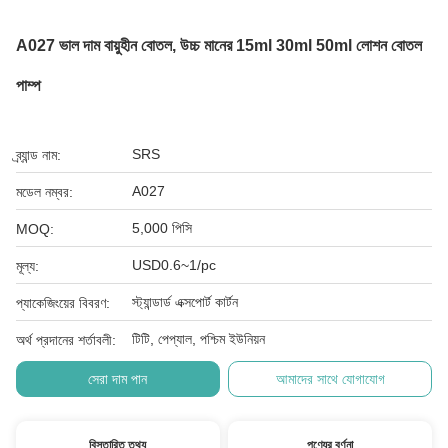
A027 ভাল দাম বায়ুহীন বোতল, উচ্চ মানের 15ml 30ml 50ml লোশন বোতল
পাম্প
SRS
ব্র্যান্ড নাম:
A027
মডেল নম্বর:
5,000 পিসি
MOQ:
USD0.6~1/pc
মূল্য:
স্ট্যান্ডার্ড এক্সপোর্ট কার্টন
প্যাকেজিংয়ের বিবরণ:
টিটি, পেপ্যাল, পশ্চিম ইউনিয়ন
অর্থ প্রদানের শর্তাবলী:
সেরা দাম পান
আমাদের সাথে যোগাযোগ
বিস্তারিত তথ্য
পণ্যের বর্ণনা