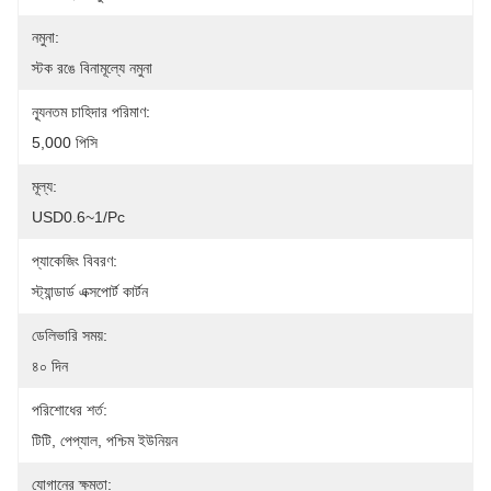
নমুনা:
স্টক রঙে বিনামূল্যে নমুনা
ন্যূনতম চাহিদার পরিমাণ:
5,000 পিসি
মূল্য:
USD0.6~1/pc
প্যাকেজিং বিবরণ:
স্ট্যান্ডার্ড এক্সপোর্ট কার্টন
ডেলিভারি সময়:
৪০ দিন
পরিশোধের শর্ত:
টিটি, পেপ্যাল, পশ্চিম ইউনিয়ন
যোগানের ক্ষমতা: