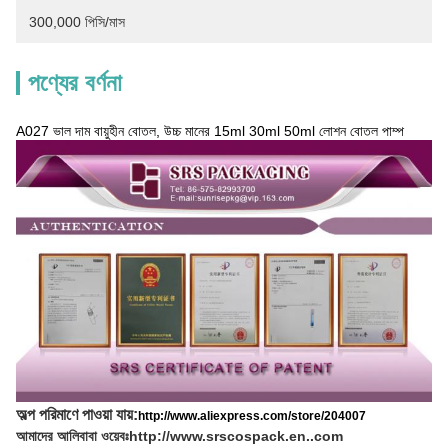
300,000 পিসি/মাস
পণ্যের বর্ণনা
A027 ভাল দাম বায়ুহীন বোতল, উচ্চ মানের 15ml 30ml 50ml লোশন বোতল পাম্প
অল্প পরিমাণে পাওয়া যায়:
http://www.aliexpress.com/store/204007
আমাদের আলিবাবা ওয়েবঃ
http://www.srscospack.en..com