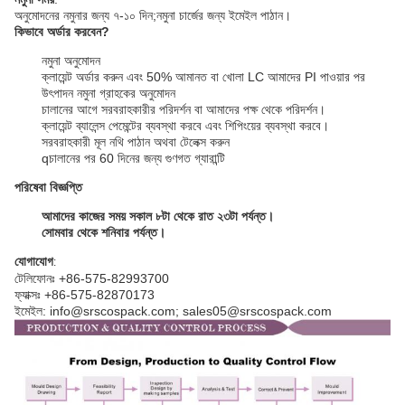
অনুমোদনের নমুনার জন্য ৭-১০ দিন;
নমুনা চার্জের জন্য ইমেইল পাঠান।
কিভাবে অর্ডার করবেন?
নমুনা অনুমোদন
ক্লায়েন্ট অর্ডার করুন এবং 50% আমানত বা খোলা LC আমাদের PI পাওয়ার পর
উৎপাদন নমুনা গ্রাহকের অনুমোদন
চালানের আগে সরবরাহকারীর পরিদর্শন বা আমাদের পক্ষ থেকে পরিদর্শন।
ক্লায়েন্ট ব্যালেন্স পেমেন্টের ব্যবস্থা করবে এবং শিপিংয়ের ব্যবস্থা করবে।
সরবরাহকারী মূল নথি পাঠান অথবা টেলেক্স করুন
q
চালানের পর 60 দিনের জন্য গুণগত গ্যারান্টি
পরিষেবা বিজ্ঞপ্তি
আমাদের কাজের সময় সকাল ৮টা থেকে রাত ২৩টা পর্যন্ত।
সোমবার থেকে শনিবার পর্যন্ত।
যোগাযোগ
:
টেলিফোনঃ +86-575-82993700
ফ্যাক্সঃ +86-575-82870173
ইমেইল: info@srscospack.com; sales05@srscospack.com