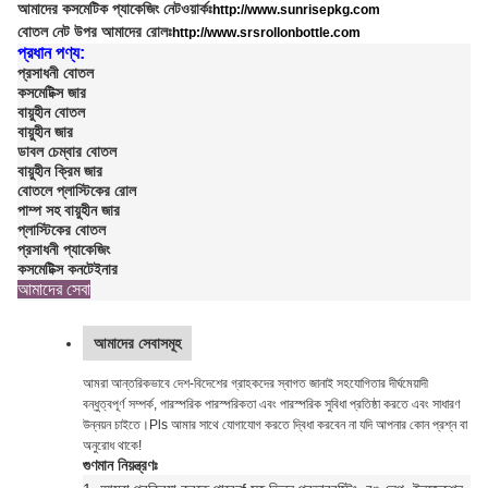
আমাদের কসমেটিক প্যাকেজিং নেটওয়ার্কঃ
http://www.sunrisepkg.com
বোতল নেট উপর আমাদের রোলঃ
http://www.srsrollonbottle.com
প্রধান পণ্য:
প্রসাধনী বোতল
কসমেটিক্স জার
বায়ুহীন বোতল
বায়ুহীন জার
ডাবল চেম্বার বোতল
বায়ুহীন ক্রিম জার
বোতলে প্লাস্টিকের রোল
পাম্প সহ বায়ুহীন জার
প্লাস্টিকের বোতল
প্রসাধনী প্যাকেজিং
কসমেটিক্স কনটেইনার
আমাদের সেবা
আমাদের সেবাসমূহ
আমরা আন্তরিকভাবে দেশ-বিদেশের গ্রাহকদের স্বাগত জানাই সহযোগিতার দীর্ঘমেয়াদী
বন্ধুত্বপূর্ণ সম্পর্ক, পারস্পরিক পারস্পরিকতা এবং পারস্পরিক সুবিধা প্রতিষ্ঠা করতে এবং সাধারণ
উন্নয়ন চাইতে।Pls আমার সাথে যোগাযোগ করতে দ্বিধা করবেন না যদি আপনার কোন প্রশ্ন বা
অনুরোধ থাকে!
গুণমান নিয়ন্ত্রণঃ