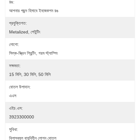
রঙ:
আপনার পছন্দ হিসাবে ইনজেকশন রঙ
প্রযুক্তিগত:
Metalized, পেইন্টিং
লোগো:
সিল্ক-স্ক্রিন প্রিন্টিং, গরম স্ট্যাম্পিং
সক্ষমতা:
15 মিলি, 30 মিলি, 50 মিলি
বোতল উপাদান:
এএস
এইচ.এস:
3923300000
সুবিধা:
বিলাসবহুল বায়ুবিহীন লোশন বোতল