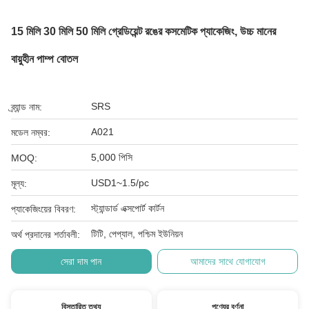
15 মিলি 30 মিলি 50 মিলি গ্রেডিয়েন্ট রঙের কসমেটিক প্যাকেজিং, উচ্চ মানের
বায়ুহীন পাম্প বোতল
SRS
ব্র্যান্ড নাম:
A021
মডেল নম্বর:
5,000 পিসি
MOQ:
USD1~1.5/pc
মূল্য:
স্ট্যান্ডার্ড এক্সপোর্ট কার্টন
প্যাকেজিংয়ের বিবরণ:
টিটি, পেপ্যাল, পশ্চিম ইউনিয়ন
অর্থ প্রদানের শর্তাবলী:
সেরা দাম পান
আমাদের সাথে যোগাযোগ
বিস্তারিত তথ্য
পণ্যের বর্ণনা