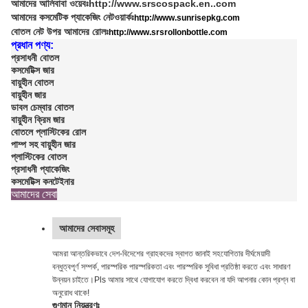
আমাদের আলিবাবা ওয়েবঃ
http://www.srscospack.en..com
আমাদের কসমেটিক প্যাকেজিং নেটওয়ার্কঃ
http://www.sunrisepkg.com
বোতল নেট উপর আমাদের রোলঃ
http://www.srsrollonbottle.com
প্রধান পণ্য:
প্রসাধনী বোতল
কসমেটিক্স জার
বায়ুহীন বোতল
বায়ুহীন জার
ডাবল চেম্বার বোতল
বায়ুহীন ক্রিম জার
বোতলে প্লাস্টিকের রোল
পাম্প সহ বায়ুহীন জার
প্লাস্টিকের বোতল
প্রসাধনী প্যাকেজিং
কসমেটিক্স কনটেইনার
আমাদের সেবা
আমাদের সেবাসমূহ
আমরা আন্তরিকভাবে দেশ-বিদেশের গ্রাহকদের স্বাগত জানাই সহযোগিতার দীর্ঘমেয়াদী
বন্ধুত্বপূর্ণ সম্পর্ক, পারস্পরিক পারস্পরিকতা এবং পারস্পরিক সুবিধা প্রতিষ্ঠা করতে এবং সাধারণ
উন্নয়ন চাইতে।Pls আমার সাথে যোগাযোগ করতে দ্বিধা করবেন না যদি আপনার কোন প্রশ্ন বা
অনুরোধ থাকে!
গুণমান নিয়ন্ত্রণঃ