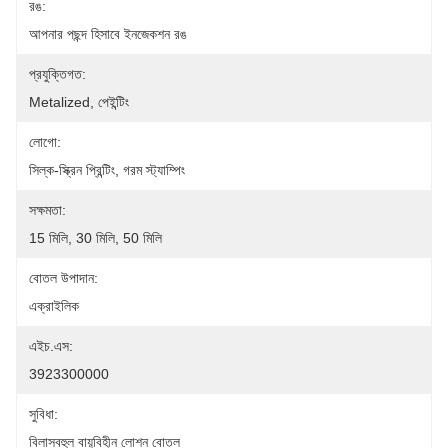
রঙ:
আপনার পছন্দ হিসাবে ইনজেকশন রঙ
প্রযুক্তিগত:
Metalized, পেইন্টিং
লোগো:
সিল্ক-স্ক্রিন প্রিন্টিং, গরম স্ট্যাম্পিং
সক্ষমতা:
15 মিলি, 30 মিলি, 50 মিলি
বোতল উপাদান:
এক্রাইলিক
এইচ.এস:
3923300000
সুবিধা:
বিলাসবহুল বায়ুবিহীন লোশন বোতল