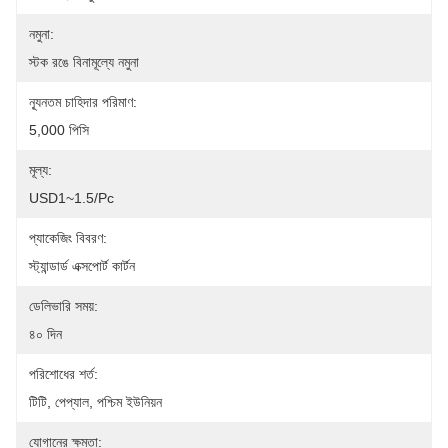
নমুনা:
স্টক রঙে বিনামূল্যে নমুনা
ন্যূনতম চাহিদার পরিমাণ:
5,000 পিসি
মূল্য:
USD1~1.5/pc
প্যাকেজিং বিবরণ:
স্ট্যান্ডার্ড এক্সপোর্ট কার্টন
ডেলিভারি সময়:
৪০ দিন
পরিশোধের শর্ত:
টিটি, পেপ্যাল, পশ্চিম ইউনিয়ন
যোগানের ক্ষমতা: