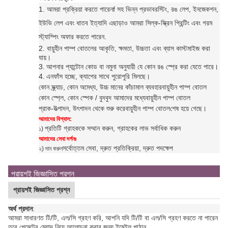
1. আমরা প্রক্রিয়া করতে পারেন
f সহ ভিন্ন প্রভাব
রস্টিং, রঙ লেপ, ইনজেকশন,
ইউভি লেপ এবং ধাতব ইত্যাদি এছাড়াও আমরা সিল্ক-স্ক্রিন প্রিন্টিং এবং গরম
স্ট্যাম্পিং অফার করতে পারেন
.
2. বায়ুহীন পাম্প বোতলের আকৃতি, ক্ষমতা, উচ্চতা এবং ব্যাস কাস্টমাইজ করা
যায়।
3.
আপনার প্যান্টোন কোড বা নমুনা অনুযায়ী যে কোন রঙ স্প্রে করা যেতে পারে।
4.
এন
ফাঁস হচ্ছে, ক্যাপের সাথে পুরোপুরি মিলছে।
কোন স্ক্র্যাচ, কোন অমেধ্য, উচ্চ মানের কাঁচামাল ব্যবহার
বায়ুহীন পাম্প বোতল
কোন স্প্লে, কোন স্পেক / বুদবুদ আমাদের মধ্যে
বায়ুহীন পাম্প বোতল
প্রাক-উত্পাদন, উৎপাদন থেকে শুরু করে
বায়ুহীন পাম্প বোতল
শেষ হয়ে গেছে।
আমাদের বিশ্বাস:
প্রতিটি গ্রাহককে সম্মান করুন, গ্রাহকের লাভ সর্বাধিক করুন
১)
আমাদের সেবা দর্শনঃ
সর্বোত্তম সেবা, দ্রুত প্রতিক্রিয়া, দ্রুত পদক্ষেপ
২) দান করুন
প্রায়শই জিজ্ঞাসিত প্রশ্ন
প্রায়শই জিজ্ঞাসিত প্রশ্ন
অর্থ প্রদান
:
আমরা সাধারণত টি/টি, এল/সি গ্রহণ করি, আপনি যদি টি/টি বা এল/সি গ্রহণ করতে না পারেন
তবে পেমেন্টের মেয়াদ নিয়ে আলোচনা করার জন্য ইমেইল পাঠান