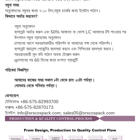
নমুনা সময়
:
অনুমোদনের নমুনার জন্য ৭-১০ দিন;
নমুনা চার্জের জন্য ইমেইল পাঠান।
কিভাবে অর্ডার করবেন?
নমুনা অনুমোদন
ক্লায়েন্ট অর্ডার করুন এবং 50% আমানত বা খোলা LC আমাদের PI পাওয়ার পর
উৎপাদন নমুনা গ্রাহকের অনুমোদন
চালানের আগে সরবরাহকারীর পরিদর্শন বা আমাদের পক্ষ থেকে পরিদর্শন।
ক্লায়েন্ট ব্যালেন্স পেমেন্টের ব্যবস্থা করবে এবং শিপিংয়ের ব্যবস্থা করবে।
সরবরাহকারী মূল নথি পাঠান অথবা টেলেক্স করুন
q
চালানের পর 60 দিনের জন্য গুণগত গ্যারান্টি
পরিষেবা বিজ্ঞপ্তি
আমাদের কাজের সময় সকাল ৮টা থেকে রাত ২৩টা পর্যন্ত।
সোমবার থেকে শনিবার পর্যন্ত।
যোগাযোগ
:
টেলিফোনঃ +86-575-82993700
ফ্যাক্সঃ +86-575-82870173
ইমেইল: info@srscospack.com; sales05@srscospack.com