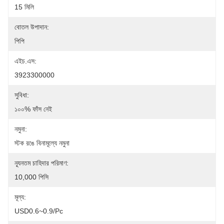
15 মিলি
বোতল উপাদান:
পিপি
এইচ.এস:
3923300000
সুবিধা:
১০০% ফাঁস নেই
নমুনা:
স্টক রঙে বিনামূল্যে নমুনা
ন্যূনতম চাহিদার পরিমাণ:
10,000 পিসি
মূল্য:
USD0.6~0.9/pc