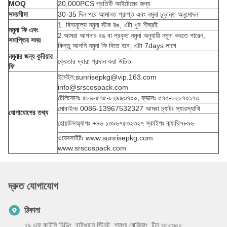
MOQ
20,000PCS প্রতিটি আইটেমের জন্য
সময়সীমা
30-35 দিন পরে আমানত প্রাপ্ত এবং নমুনা চূড়ান্ত অনুমোদন
1. বিনামূল্যে নমুনা স্টক রঙ, এটা খুব শীঘ্রই
নমুনা ফি এবং
2.আমরা আপনার রঙ বা প্রকৃত নমুনা অনুযায়ী নমুনা করতে পারেন,
সমাপ্তির সময়
কিন্তু আপনি নমুনা ফি দিতে হবে, এটা 7days লাগে
নমুনার জন্য কুরিয়ার
ক্রেতার দ্বারা প্রদান করা উচিত
ফি
ইমেইল:sunrisepkg@vip.163.com
info@srscospack.com
টেলিফোনঃ ৫৮৬-৫৭৫-৮২৯৯৩৭০০; ফ্যাক্সঃ ৫৭৫-৮২৮৭০১৭৩
মোবাইলঃ 0086-13967532327 আমরা চ্যাটঃ স্যারস্যাথি
যোগাযোগের তথ্য
হোয়াটসঅ্যাপঃ +৮৬ ১৩৯৬৭৫৩২৩২৭ স্কাইপঃ ক্যাথি৭৮৯৬
ওয়েবসাইটঃ www.sunrisepkg.com
www.srscospack.com
দ্রুত যোগাযোগ
ঠিকানা
১৯ এফ কাইলি বিল্ডিং, বাইগুয়ান স্ট্রিট, শ্যাংয়ু ঝেজিয়াং, চীন ৩১২৩০০