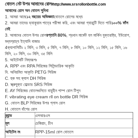
বোতল নেট উপর আমাদের রোলঃ
http://www.srsrollonbottle.com
আমাদের রোল অন বোতল সুবিধা
1. আমরা আছে
১২ বছরের অভিজ্ঞতা
বোতলে রোলের মধ্যে
2. আমরা তাদের ভ্যাকুয়াম পাত্রে পরীক্ষা করি, এবং আমরা গ্যারান্টি দিতে পারি
১০০% ফাঁস
নেই
3. আমাদের বোতল উপর রোল
রপ্তানি 80%
, প্রধান মার্কেট হল মার্কিন যুক্তরাষ্ট্র, ইউরোপ,
মধ্যপ্রাচ্য ইত্যাদি বাজার
4ক্যাপাসিটিঃ ২ মিলি, ৩ মিলি, ৫ মিলি, ৭ মিলি, ৮ মিলি, ১০ মিলি, ১২ মিলি, ১৫ মিলি, ১৬
মিলি, ২০ মিলি, ৩০ মিলি, ৩৫ মিলি
5. আইটেমটি নিম্নরূপঃ
A. RPP এবং RPA সিরিজের সিলিন্ডারিক আকৃতি
বি. অনিয়মিত আকৃতি PETG সিরিজ
C. হুক সহ ক্যাপ DH সিরিজ
D. স্ক্রুযুক্ত হোল্ডার SRS সিরিজ
E. AY সিরিজের বোতলগুলিতে বায়ুহীন পাম্প রোল টিপুন
F. vibrating eye cream rll on bottle DR সিরিজ
G. বোতল BLP সিরিজের উপর গ্লাস রোল
H. বোতলে বাঁশের রোল
ব্র্যান্ড
এসআরএস
মূল
চেজিয়াং, চীন
আইটেম নং
RPP-15ml রোল বোতলে