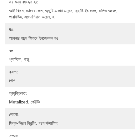
এর জন্য ব্যবহৃত হয়:
আই ক্রিম, চোখের জেল, অ্যান্টি-একনি এসেন্স, অ্যান্টি-ইচ জেল, অলিভ অয়েল, 
পারফিউম, এসেনশিয়াল অয়েল, হ
রঙ:
আপনার পছন্দ হিসাবে ইনজেকশন রঙ
বল:
প্লাস্টিক, ধাতু
ক্যাপ:
পিপি
প্রযুক্তিগত:
Metalized, পেইন্টিং
লোগো:
সিল্ক-স্ক্রিন প্রিন্টিং, গরম স্ট্যাম্পিং
সক্ষমতা: