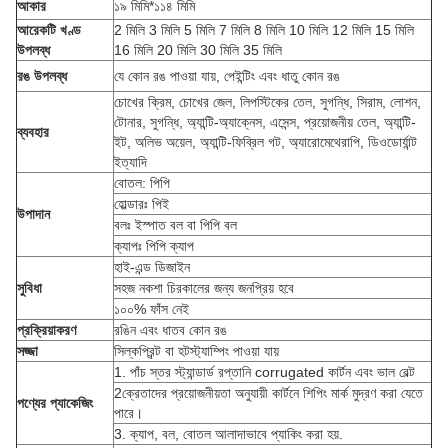
আকার
১৯ মিমি*১১৪ মিমি
আরেকটি খণ্ড
2 মিলি 3 মিলি 5 মিলি 7 মিলি 8 মিলি 10 মিলি 12 মিলি 15 মিলি
উপলব্ধ
16 মিলি 20 মিলি 30 মিলি 35 মিলি
রঙ উপলব্ধ
যে কোন রঙ পাওয়া যায়, পেইন্টিং এবং ধাতু কোন রঙ
চোখের ক্রিম, চোখের জেল, লিপস্টিকের তেল, সুগন্ধি, সিরাম, লোশন,
টোনার, সুগন্ধি, অ্যান্টি-অ্যাক্নেস, এসেন্স, প্রয়োজনীয় তেল, অ্যান্টি-
ব্যবহার
ইট, অলিভ অয়েল, অ্যান্টি-ফিব্রিল গট, অ্যারোমেথেরাপি, ডিওডোর্যান্ট
ইত্যাদি
বোতল: পিপি
হোল্ডারঃ পিই
উপাদান
বলঃ ইস্পাত বল বা পিপি বল
ক্যাপঃ পিপি ক্যাপ
হাই-এন্ড ডিজাইন
সুবিধা
সহজ নকশা চিরকালের জন্য জনপ্রিয় হবে
১০০% ফাঁস নেই
প্রক্রিয়াকরণ
রঙিন এবং ধাতব কোন রঙ
সজ্জা
সিল্কপ্রিন্ট বা হটস্ট্যাম্পিং পাওয়া যায়
1. পাঁচ স্তর স্ট্যান্ডার্ড রপ্তানি corrugated কার্টন এবং ভাল বেল্ট
2ক্রেতাদের প্রয়োজনীয়তা অনুযায়ী কার্টনে শিপিং মার্ক মুদ্রণ করা যেতে
পণ্যের প্যাকেজিং
পারে।
3. ক্যাপ, বল, বোতল আলাদাভাবে প্যাকিং করা হয়.