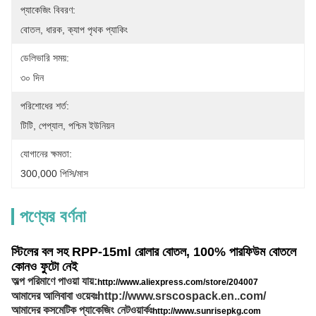
প্যাকেজিং বিবরণ:
বোতল, ধারক, ক্যাপ পৃথক প্যাকিং
ডেলিভারি সময়:
৩০ দিন
পরিশোধের শর্ত:
টিটি, পেপ্যাল, পশ্চিম ইউনিয়ন
যোগানের ক্ষমতা:
300,000 পিসি/মাস
পণ্যের বর্ণনা
স্টিলের বল সহ RPP-15ml রোলার বোতল, 100% পারফিউম বোতলে
কোনও ফুটো নেই
অল্প পরিমাণে পাওয়া যায়:
http://www.aliexpress.com/store/204007
আমাদের আলিবাবা ওয়েবঃ
http://www.srscospack.en..com/
আমাদের কসমেটিক প্যাকেজিং নেটওয়ার্কঃ
http://www.sunrisepkg.com