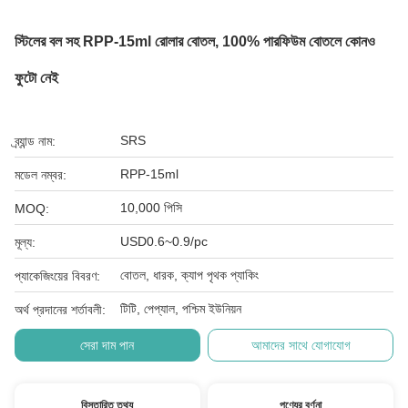
স্টিলের বল সহ RPP-15ml রোলার বোতল, 100% পারফিউম বোতলে কোনও
ফুটো নেই
SRS
ব্র্যান্ড নাম:
RPP-15ml
মডেল নম্বর:
10,000 পিসি
MOQ:
USD0.6~0.9/pc
মূল্য:
বোতল, ধারক, ক্যাপ পৃথক প্যাকিং
প্যাকেজিংয়ের বিবরণ:
টিটি, পেপ্যাল, পশ্চিম ইউনিয়ন
অর্থ প্রদানের শর্তাবলী:
সেরা দাম পান
আমাদের সাথে যোগাযোগ
বিস্তারিত তথ্য
পণ্যের বর্ণনা