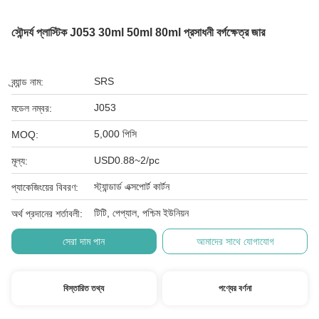
সৌন্দর্য প্লাস্টিক J053 30ml 50ml 80ml প্রসাধনী বর্গক্ষেত্র জার
SRS
ব্র্যান্ড নাম:
J053
মডেল নম্বর:
5,000 পিসি
MOQ:
USD0.88~2/pc
মূল্য:
স্ট্যান্ডার্ড এক্সপোর্ট কার্টন
প্যাকেজিংয়ের বিবরণ:
টিটি, পেপ্যাল, পশ্চিম ইউনিয়ন
অর্থ প্রদানের শর্তাবলী:
সেরা দাম পান
আমাদের সাথে যোগাযোগ
বিস্তারিত তথ্য
পণ্যের বর্ণনা