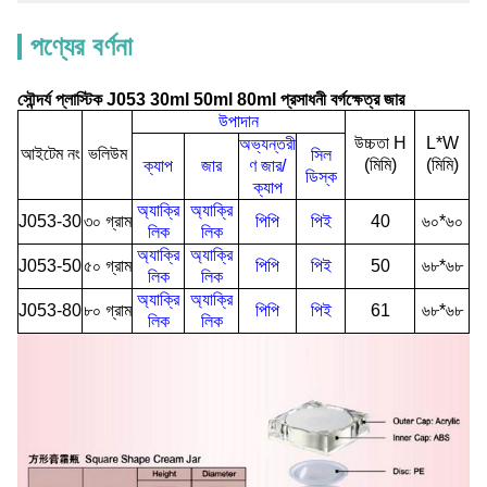
পণ্যের বর্ণনা
সৌন্দর্য প্লাস্টিক J053 30ml 50ml 80ml প্রসাধনী বর্গক্ষেত্র জার
উপাদান
উচ্চতা H
L*W
অভ্যন্তরী
আইটেম নং
ভলিউম
সিল
(মিমি)
(মিমি)
ক্যাপ
জার
ণ জার/
ডিস্ক
ক্যাপ
অ্যাক্রি
অ্যাক্রি
J053-30
৩০ গ্রাম
পিপি
পিই
40
৬০*৬০
লিক
লিক
অ্যাক্রি
অ্যাক্রি
J053-50
৫০ গ্রাম
পিপি
পিই
50
৬৮*৬৮
লিক
লিক
অ্যাক্রি
অ্যাক্রি
J053-80
৮০ গ্রাম
পিপি
পিই
61
৬৮*৬৮
লিক
লিক