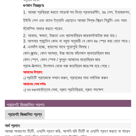
গুণমান নিয়ন্ত্রণঃ
1. আমরা প্রক্রিয়া করতে পারেন
f সহ ভিন্ন প্রভাব
রস্টিং, রঙ লেপ, ইনজেকশন,
ইউভি লেপ এবং ধাতব ইত্যাদি এছাড়াও আমরা সিল্ক-স্ক্রিন প্রিন্টিং এবং গরম
স্ট্যাম্পিং অফার করতে পারেন
.
2. আকার, ক্ষমতা, উচ্চতা এবং ব্যাসার্ধ
ক্রিম জার
কাস্টমাইজ করা যায়।
3.
আপনার প্যান্টোন কোড বা নমুনা অনুযায়ী যে কোন রঙ স্প্রে করা যেতে পারে।
4.
এন
ফাঁস হচ্ছে, ক্যাপের সাথে পুরোপুরি মিলছে।
কোন স্ক্র্যাচ, কোন অমেধ্য, উচ্চ মানের কাঁচামাল ব্যবহার
ক্রিম জার
কোন স্প্লে, কোন স্পেক / বুদবুদ আমাদের মধ্যে
ক্রিম জার
প্রাক-উত্পাদন, উৎপাদন থেকে শুরু করে
ক্রিম জার
শেষ হয়ে গেছে।
আমাদের বিশ্বাস:
প্রতিটি গ্রাহককে সম্মান করুন, গ্রাহকের লাভ সর্বাধিক করুন
১)
আমাদের সেবা দর্শনঃ
সর্বোত্তম সেবা, দ্রুত প্রতিক্রিয়া, দ্রুত পদক্ষেপ
২) দান করুন
প্রায়শই জিজ্ঞাসিত প্রশ্ন
প্রায়শই জিজ্ঞাসিত প্রশ্ন
অর্থ প্রদান
:
আমরা সাধারণত টি/টি, এল/সি গ্রহণ করি, আপনি যদি টি/টি বা এল/সি গ্রহণ করতে না পারেন