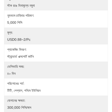
স্টক রঙে বিনামূল্যে নমুনা
ন্যূনতম চাহিদার পরিমাণ:
5,000 পিসি
মূল্য:
USD0.88~2/pc
প্যাকেজিং বিবরণ:
স্ট্যান্ডার্ড এক্সপোর্ট কার্টন
ডেলিভারি সময়:
৪০ দিন
পরিশোধের শর্ত:
টিটি, পেপ্যাল, পশ্চিম ইউনিয়ন
যোগানের ক্ষমতা:
300,000 পিসি/মাস