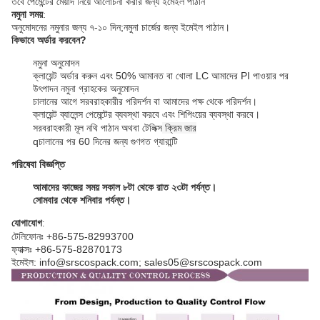
তবে পেমেন্টের মেয়াদ নিয়ে আলোচনা করার জন্য ইমেইল পাঠান
নমুনা সময়
:
অনুমোদনের নমুনার জন্য ৭-১০ দিন;
নমুনা চার্জের জন্য ইমেইল পাঠান।
কিভাবে অর্ডার করবেন?
নমুনা অনুমোদন
ক্লায়েন্ট অর্ডার করুন এবং 50% আমানত বা খোলা LC আমাদের PI পাওয়ার পর
উৎপাদন নমুনা গ্রাহকের অনুমোদন
চালানের আগে সরবরাহকারীর পরিদর্শন বা আমাদের পক্ষ থেকে পরিদর্শন।
ক্লায়েন্ট ব্যালেন্স পেমেন্টের ব্যবস্থা করবে এবং শিপিংয়ের ব্যবস্থা করবে।
সরবরাহকারী মূল নথি পাঠান অথবা টেলিক্স
ক্রিম জার
q
চালানের পর 60 দিনের জন্য গুণগত গ্যারান্টি
পরিষেবা বিজ্ঞপ্তি
আমাদের কাজের সময় সকাল ৮টা থেকে রাত ২৩টা পর্যন্ত।
সোমবার থেকে শনিবার পর্যন্ত।
যোগাযোগ
:
টেলিফোনঃ +86-575-82993700
ফ্যাক্সঃ +86-575-82870173
ইমেইল: info@srscospack.com; sales05@srscospack.com