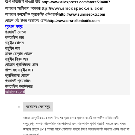
অল্প পরিমাণে পাওয়া যায়:
http://www.aliexpress.com/store/204007
আমাদের আলিবাবা ওয়েবঃ
http://www.srscospack.en..com
আমাদের কসমেটিক প্যাকেজিং নেটওয়ার্কঃ
http://www.sunrisepkg.com
বোতল নেট উপর আমাদের রোলঃ
http://www.srsrollonbottle.com
প্রধান পণ্য:
প্রসাধনী বোতল
কসমেটিক্স জার
বায়ুহীন বোতল
বায়ুহীন জার
ডাবল চেম্বার বোতল
বায়ুহীন ক্রিম জার
বোতলে প্লাস্টিকের রোল
পাম্প সহ বায়ুহীন জার
প্লাস্টিকের বোতল
প্রসাধনী প্যাকেজিং
কসমেটিক্স কনটেইনার
আমাদের সেবা
আমাদের সেবাসমূহ
আমরা আন্তরিকভাবে দেশ-বিদেশের গ্রাহকদের স্বাগত জানাই সহযোগিতার দীর্ঘমেয়াদী
বন্ধুত্বপূর্ণ সম্পর্ক, পারস্পরিক পারস্পরিকতা এবং পারস্পরিক সুবিধা প্রতিষ্ঠা করতে এবং সাধারণ
উন্নয়ন চাইতে।Pls আমার সাথে যোগাযোগ করতে দ্বিধা করবেন না যদি আপনার কোন প্রশ্ন বা
অনুরোধ থাকে!