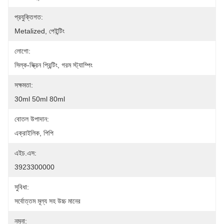
প্রযুক্তিগত:
Metalized, পেইন্টিং
লোগো:
সিল্ক-স্ক্রিন প্রিন্টিং, গরম স্ট্যাম্পিং
সক্ষমতা:
30ml 50ml 80ml
বোতল উপাদান:
এক্রাইলিক, পিপি
এইচ.এস:
3923300000
সুবিধা:
সর্বোত্তম মূল্য সহ উচ্চ মানের
নমুনা: