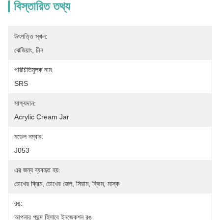
বিস্তারিত তথ্য
উৎপত্তি স্থল:
ঝেজিয়াং, চীন
পরিচিতিমুলক নাম:
SRS
সাক্ষ্যদান:
Acrylic Cream Jar
মডেল নম্বার:
J053
এর জন্য ব্যবহৃত হয়:
চোখের ক্রিম, চোখের জেল, সিরাম, ক্রিম, মাস্ক
রঙ:
আপনার পছন্দ হিসাবে ইনজেকশন রঙ