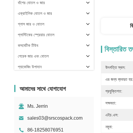
বাঁশের বোতল ও জার
এক্রাইলিক বোতল ও জার
গ্লাস জার ও বোতল
ব
প্লাস্টিকের স্প্রেয়ার বোতল
কসমেটিক টিউব
বিস্তারিত ত
পেরেক জার এবং বোতল
প্যাকেজিং উপাদান
উৎপত্তি স্থল:
অন্যরা
এর জন্য ব্যবহৃত হয়
আমাদের সাথে যোগাযোগ
প্রযুক্তিগত:
সক্ষমতা:
Ms. Jerrin
এইচ.এস:
sales03@srscospack.com
নমুনা:
86-18258076951