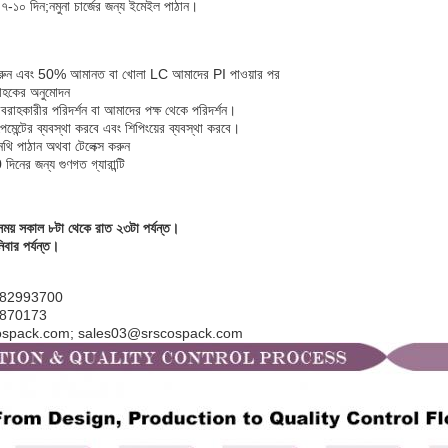
 ৭-১০ দিন;
নমুনা চার্জের জন্য ইমেইল পাঠান।
ডার করুন এবং 50% আমানত বা খোলা LC আমাদের PI পাওয়ার পর
রাহকের অনুমোদন
রাহকারীর পরিদর্শন বা আমাদের পক্ষ থেকে পরিদর্শন।
ন্স পেমেন্টের ব্যবস্থা করবে এবং শিপিংয়ের ব্যবস্থা করবে।
নথি পাঠান অথবা টেলেক্স করুন
দিনের জন্য গুণগত গ্যারান্টি
ময় সকাল ৮টা থেকে রাত ২৩টা পর্যন্ত।
বার পর্যন্ত।
5-82993700
82870173
cospack.com; sales03@srscospack.com