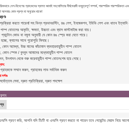
কভাবে দেশ-বিদেশের গ্রাহকদের স্বাগত জানাই সহযোগিতার দীর্ঘমেয়াদী বন্ধুত্বপূর্ণ সম্পর্ক, পারস্পরিক পারস্পরিকতা 
ি আপনার কোন প্রশ্ন বা অনুরোধ থাকে!
্ত্রণঃ
্রক্রিয়া করতে পারেন
f সহ ভিন্ন প্রভাব
রস্টিং, রঙ লেপ, ইনজেকশন, ইউভি লেপ এবং ধাতব ইত্যাদি এছা
ীন পাম্প বোতলের আকৃতি, ক্ষমতা, উচ্চতা এবং ব্যাস কাস্টমাইজ করা যায়।
প্যান্টোন কোড বা নমুনা অনুযায়ী যে কোন রঙ স্প্রে করা যেতে পারে।
 হচ্ছে, ক্যাপের সাথে পুরোপুরি মিলছে।
যাচ, কোন অমেধ্য, উচ্চ মানের কাঁচামাল ব্যবহার
বায়ুহীন পাম্প বোতল
ে, কোন স্পেক / বুদবুদ আমাদের মধ্যে
বায়ুহীন পাম্প বোতল
পাদন, উৎপাদন থেকে শুরু করে
বায়ুহীন পাম্প বোতল
শেষ হয়ে গেছে।
বাস:
 গ্রাহককে সম্মান করুন, গ্রাহকের লাভ সর্বাধিক করুন
 দর্শনঃ
সর্বোত্তম সেবা, দ্রুত প্রতিক্রিয়া, দ্রুত পদক্ষেপ
্রশ্ন
শ্ন
ল/সি গ্রহণ করি, আপনি যদি টি/টি বা এল/সি গ্রহণ করতে না পারেন তবে পেমেন্টের মেয়াদ নিয়ে আল