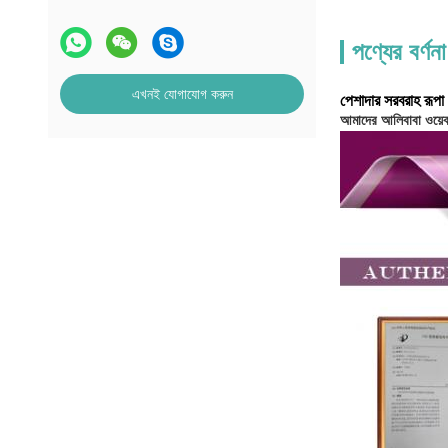
পণ্যের বর্ণনা
এখনই যোগাযোগ করুন
পেশাদার সরবরাহ রূপা
আমাদের আলিবাবা ওয়েব