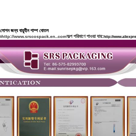
 লোশন জন্য বায়ুহীন পাম্প বোতল
অল্প পরিমাণে পাওয়া যায়:
ঃ
http://www.srscospack.en..com
http://www.aliexp