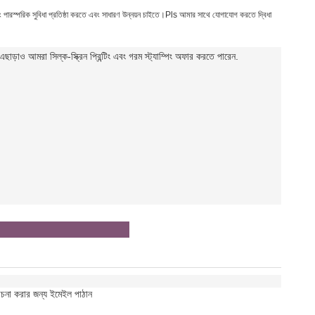
এবং পারস্পরিক সুবিধা প্রতিষ্ঠা করতে এবং সাধারণ উন্নয়ন চাইতে।Pls আমার সাথে যোগাযোগ করতে দ্বিধা
ড়াও আমরা সিল্ক-স্ক্রিন প্রিন্টিং এবং গরম স্ট্যাম্পিং অফার করতে পারেন
.
োচনা করার জন্য ইমেইল পাঠান