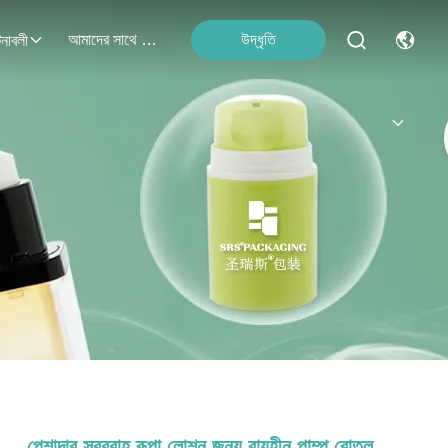
আমাদের সাথে যোগাযোগ
উদ্ধৃতি
নাবলী
পেশাদার সরবরাহ রূপা লোশন জন্য বায়ুহীন পাম্প বোতল