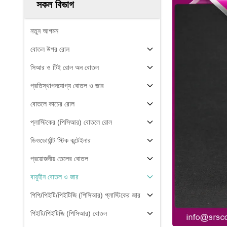
সকল বিভাগ
নতুন আগমন
বোতল উপর রোল
সিআর ও টিই রোল অন বোতল
প্রতিস্থাপনযোগ্য বোতল ও জার
বোতলে কাচের রোল
প্লাস্টিকের (পিসিআর) বোতলে রোল
ডিওডোর্যান্ট স্টিক কন্টেইনার
প্রয়োজনীয় তেলের বোতল
বায়ুহীন বোতল ও জার
পিপি/পিইটি/পিইটিজি (পিসিআর) প্লাস্টিকের জার
পিইটি/পিইটিজি (পিসিআর) বোতল