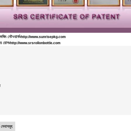
জিং নেটওয়ার্কঃ
http://www.sunrisepkg.com
র রোলঃ
http://www.srsrollonbottle.com
ল
সেবাসমূহ