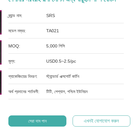
ব্র্যান্ড নাম:
SRS
মডেল নম্বর:
TA021
MOQ:
5,000 পিসি
মূল্য:
USD0.5~2.5/pc
প্যাকেজিংয়ের বিবরণ:
স্ট্যান্ডার্ড এক্সপোর্ট কার্টন
অর্থ প্রদানের শর্তাবলী:
টিটি, পেপ্যাল, পশ্চিম ইউনিয়ন
এখনই যোগাযোগ করুন
সেরা দাম পান