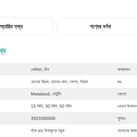
িস্তারিত তথ্য
পণ্যের বর্ণনা
থ্য
ঝেজিয়াং, চীন
সাক্ষ্যদান:
:
চোখের ক্রিম, চোখের জেল, লোশন, সিরাম
রঙ:
Metalized, পেইন্টিং
লোগো:
15 মিলি, 30 মিলি, 50 মিলি
বোতল উপাদান
3923300000
সুবিধা:
স্টক রঙে বিনামূল্যে নমুনা
যোগানের ক্ষমত