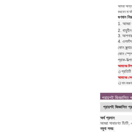
আমরা আন্তরি
করবেন না যদ
গুণমান নিয়ন
1. আমরা প
2. বায়ুহ
3.
আপনার 
4.
এন
ফাঁস
কোন স্ক্র্
কোন স্প্ল
প্রাক-উত্
আমাদের বিশ্
প্রতিটি
১)
আমাদের সেবা
২) দান করুন
প্রায়শই জিজ্ঞাসিত প
প্রায়শই জিজ্ঞাসিত প্র
অর্থ প্রদান
:
আমরা সাধারণত টি/টি, এ
নমুনা সময়
: