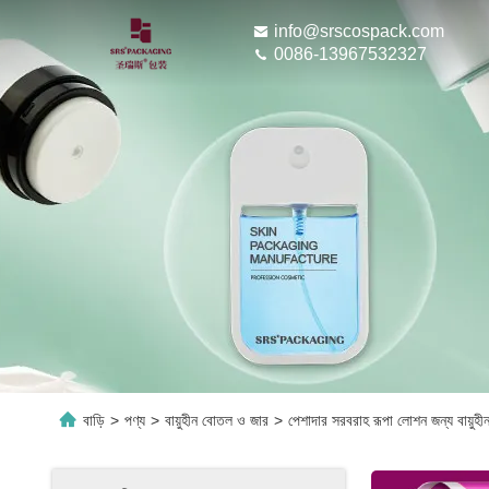
info@srscospack.com
0086-13967532327
বাড়ি
>
পণ্য
>
বায়ুহীন বোতল ও জার
>
পেশাদার সরবরাহ রূপা লোশন জন্য বায়ুহী