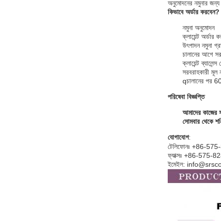
অনুমোদনের নমুনার জন্য
কিভাবে অর্ডার করবেন?
নমুনা অনুমোদন
ক্লায়েন্ট অর্
উৎপাদন নমুনা গ্
চালানের আগে সরব
ক্লায়েন্ট ব্যালে
সরবরাহকারী মূল 
q
চালানের পর 60 
পরিষেবা বিজ্ঞপ্তি
আমাদের কাজের স
সোমবার থেকে শনি
যোগাযোগ
:
টেলিফোনঃ +86-57
ফ্যাক্সঃ +86-575-
ইমেইল: info@srs