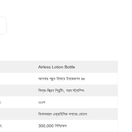
Airless Lotion Bottle
আপনার পছন্দ হিসাবে ইনজেকশন রঙ
সিল্ক-স্ক্রিন প্রিন্টিং, গরম স্ট্যাম্পিং
:
এএস
বিলাসবহুল এক্রাইলিক লশনের বোতল
া:
300,000 পিসি/মাস