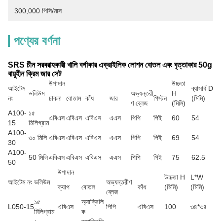
300,000 পিসি/মাস
পণ্যের বর্ণনা
SRS চীন সরবরাহকারী খালি বর্গাকার এক্রাইলিক লোশন বোতল এবং বৃত্তাকার 50g
বায়ুহীন ক্রিম জার সেট
উপাদান
উচ্চতা
আইটেম
ব্যাসার্ধ D
ভলিউম
অভ্যন্তরী
H
নং
ঢাকনা
বোতাম
কাঁধ
জার
পিস্টন
(মিমি)
ণ ব্লেজ
(মিমি)
A100-
১৫
এবিএস
এবিএস
এবিএস
এএস
পিপি
পিই
60
54
15
মিলিগ্রাম
A100-
৩০ মিলি
এবিএস
এবিএস
এবিএস
এএস
পিপি
পিই
69
54
30
A100-
50 মিলি
এবিএস
এবিএস
এবিএস
এএস
পিপি
পিই
75
62.5
50
উপাদান
উচ্চতা H
L*W
আইটেম নং
ভলিউম
অভ্যন্তরীণ
ক্যাপ
বোতল
কাঁধ
(মিমি)
(মিমি)
ব্লেজ
১৫
অ্যাক্রিলি
L050-15
এবিএস
পিপি
এবিএস
100
৩৪*৩৪
মিলিগ্রাম
ক