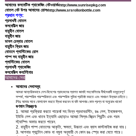
আমাদের কসমেটিক প্যাকেজিং নেটওয়ার্কঃ
http://www.sunrisepkg.com
বোতল নেট উপর আমাদের রোলঃ
http://www.srsrollonbottle.com
প্রধান পণ্য:
প্রসাধনী বোতল
কসমেটিক্স জার
বায়ুহীন বোতল
বায়ুহীন জার
ডাবল চেম্বার বোতল
বায়ুহীন ক্রিম জার
বোতলে প্লাস্টিকের রোল
পাম্প সহ বায়ুহীন জার
প্লাস্টিকের বোতল
প্রসাধনী প্যাকেজিং
কসমেটিক্স কনটেইনার
আমাদের সেবা
আমাদের সেবাসমূহ
আমরা আন্তরিকভাবে দেশ-বিদেশের গ্রাহকদের স্বাগত জানাই সহযোগিতার দীর্ঘমেয়াদী বন্ধুত্বপূর্ণ
সম্পর্ক, পারস্পরিক পারস্পরিকতা এবং পারস্পরিক সুবিধা প্রতিষ্ঠা করতে এবং সাধারণ উন্নয়ন চাইতে।
Pls আমার সাথে যোগাযোগ করতে দ্বিধা করবেন না যদি আপনার কোন প্রশ্ন বা অনুরোধ থাকে!
গুণমান নিয়ন্ত্রণঃ
1. আমরা প্রক্রিয়া করতে পারেন
f সহ ভিন্ন প্রভাব
রস্টিং, রঙ লেপ, ইনজেকশন,
ইউভি লেপ এবং ধাতব ইত্যাদি এছাড়াও আমরা সিল্ক-স্ক্রিন প্রিন্টিং এবং গরম
স্ট্যাম্পিং অফার করতে পারেন
.
2. বায়ুহীন পাম্প বোতলের আকৃতি, ক্ষমতা, উচ্চতা এবং ব্যাস কাস্টমাইজ করা যায়।
3.
আপনার প্যান্টোন কোড বা নমুনা অনুযায়ী যে কোন রঙ স্প্রে করা যেতে পারে।