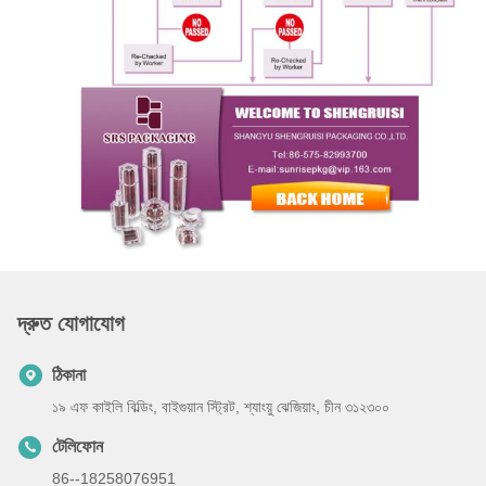
দ্রুত যোগাযোগ
ঠিকানা
১৯ এফ কাইলি বিল্ডিং, বাইগুয়ান স্ট্রিট, শ্যাংয়ু ঝেজিয়াং, চীন ৩১২৩০০
টেলিফোন
86--18258076951