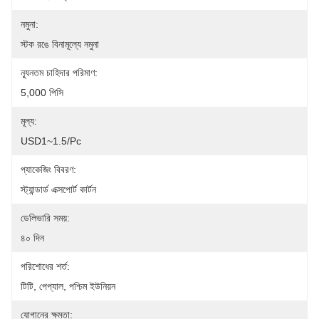
নমুনা:
স্টক রঙে বিনামূল্যে নমুনা
ন্যূনতম চাহিদার পরিমাণ:
5,000 পিসি
মূল্য:
USD1~1.5/pc
প্যাকেজিং বিবরণ:
স্ট্যান্ডার্ড এক্সপোর্ট কার্টন
ডেলিভারি সময়:
৪০ দিন
পরিশোধের শর্ত:
টিটি, পেপ্যাল, পশ্চিম ইউনিয়ন
যোগানের ক্ষমতা: