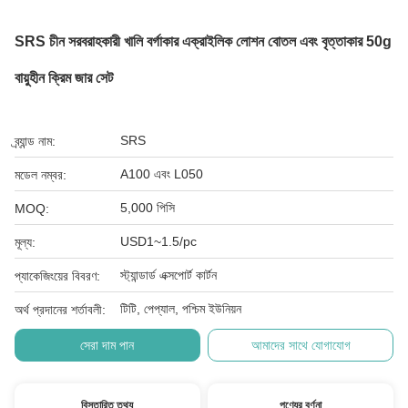
SRS চীন সরবরাহকারী খালি বর্গাকার এক্রাইলিক লোশন বোতল এবং বৃত্তাকার 50g
বায়ুহীন ক্রিম জার সেট
SRS
ব্র্যান্ড নাম:
A100 এবং L050
মডেল নম্বর:
5,000 পিসি
MOQ:
USD1~1.5/pc
মূল্য:
স্ট্যান্ডার্ড এক্সপোর্ট কার্টন
প্যাকেজিংয়ের বিবরণ:
টিটি, পেপ্যাল, পশ্চিম ইউনিয়ন
অর্থ প্রদানের শর্তাবলী:
সেরা দাম পান
আমাদের সাথে যোগাযোগ
বিস্তারিত তথ্য
পণ্যের বর্ণনা