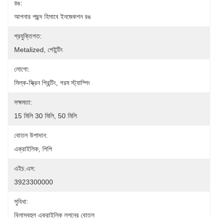
রঙ:
আপনার পছন্দ হিসাবে ইনজেকশন রঙ
প্রযুক্তিগত:
Metalized, পেইন্টিং
লোগো:
সিল্ক-স্ক্রিন প্রিন্টিং, গরম স্ট্যাম্পিং
সক্ষমতা:
15 মিলি 30 মিলি, 50 মিলি
বোতল উপাদান:
এক্রাইলিক, পিপি
এইচ.এস:
3923300000
সুবিধা:
বিলাসবহুল এক্রাইলিক লশনের বোতল