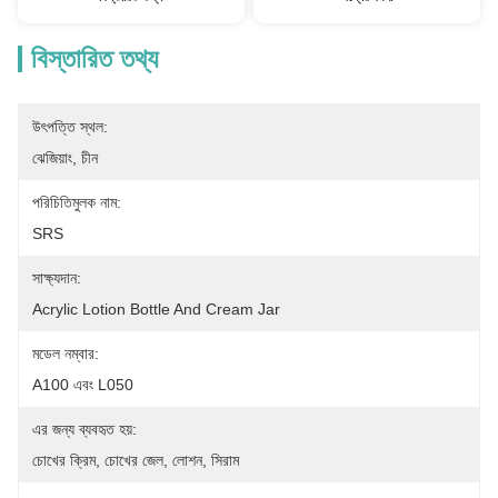
বিস্তারিত তথ্য
উৎপত্তি স্থল:
ঝেজিয়াং, চীন
পরিচিতিমুলক নাম:
SRS
সাক্ষ্যদান:
Acrylic Lotion Bottle And Cream Jar
মডেল নম্বার:
A100 এবং L050
এর জন্য ব্যবহৃত হয়:
চোখের ক্রিম, চোখের জেল, লোশন, সিরাম