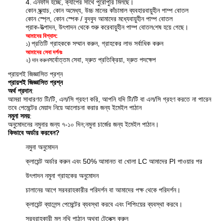
4.
এন
ফাঁস হচ্ছে, ক্যাপের সাথে পুরোপুরি মিলছে।
কোন স্ক্র্যাচ, কোন অমেধ্য, উচ্চ মানের কাঁচামাল ব্যবহার
বায়ুহীন পাম্প বোতল
কোন স্প্লে, কোন স্পেক / বুদবুদ আমাদের মধ্যে
বায়ুহীন পাম্প বোতল
প্রাক-উত্পাদন, উৎপাদন থেকে শুরু করে
বায়ুহীন পাম্প বোতল
শেষ হয়ে গেছে।
আমাদের বিশ্বাস:
প্রতিটি গ্রাহককে সম্মান করুন, গ্রাহকের লাভ সর্বাধিক করুন
১)
আমাদের সেবা দর্শনঃ
সর্বোত্তম সেবা, দ্রুত প্রতিক্রিয়া, দ্রুত পদক্ষেপ
২) দান করুন
প্রায়শই জিজ্ঞাসিত প্রশ্ন
প্রায়শই জিজ্ঞাসিত প্রশ্ন
অর্থ প্রদান
:
আমরা সাধারণত টি/টি, এল/সি গ্রহণ করি, আপনি যদি টি/টি বা এল/সি গ্রহণ করতে না পারেন
তবে পেমেন্টের মেয়াদ নিয়ে আলোচনা করার জন্য ইমেইল পাঠান
নমুনা সময়
:
অনুমোদনের নমুনার জন্য ৭-১০ দিন;
নমুনা চার্জের জন্য ইমেইল পাঠান।
কিভাবে অর্ডার করবেন?
নমুনা অনুমোদন
ক্লায়েন্ট অর্ডার করুন এবং 50% আমানত বা খোলা LC আমাদের PI পাওয়ার পর
উৎপাদন নমুনা গ্রাহকের অনুমোদন
চালানের আগে সরবরাহকারীর পরিদর্শন বা আমাদের পক্ষ থেকে পরিদর্শন।
ক্লায়েন্ট ব্যালেন্স পেমেন্টের ব্যবস্থা করবে এবং শিপিংয়ের ব্যবস্থা করবে।
সরবরাহকারী মূল নথি পাঠান অথবা টেলেক্স করুন