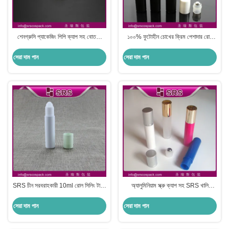
শেনগ্রুসি প্যাকেজিং পিপি ক্যাপ সহ বোতলে
১০০% ফুটোহীন চোখের ক্রিম পেশাদার রোল
RPP-20ml প্লাস্টিকের রোল
বোতল প্রস্তুতকারকের উপর
সেরা দাম পান
সেরা দাম পান
SRS চীন সরবরাহকারী 10ml রোল সিলিং টাইপ
অ্যালুমিনিয়াম স্ক্রু ক্যাপ সহ SRS খালি
বোতল রঙিন রোল প্যাকেজিং জন্য সুগন্ধি
পুনর্ব্যবহৃত 10 মিলি প্লাস্টিকের রোলার বল
বোতল
সেরা দাম পান
সেরা দাম পান