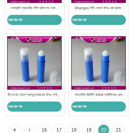
শেনগ্রুসি প্যাকেজিং পিপি ক্যাপ সহ বোতলে
Shangyu পিপি বোতল উপর রোল উত্পাদন
RPP-15ml প্লাস্টিকের রোল
বিশেষজ্ঞ
সেরা দাম পান
সেরা দাম পান
চীন মধ্যে বোতল প্রস্তুতকারকের উপর পেশাদারী
কসমেটিক RPP-10ml প্লাস্টিকের রোল
রোল ঠোঁট গ্লস ধারক
বোতল উপর পাইকারি
সেরা দাম পান
সেরা দাম পান
16
17
18
19
20
21