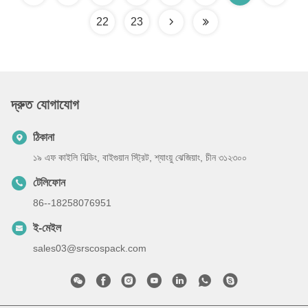
22
23
দ্রুত যোগাযোগ
ঠিকানা
১৯ এফ কাইলি বিল্ডিং, বাইগুয়ান স্ট্রিট, শ্যাংয়ু ঝেজিয়াং, চীন ৩১২৩০০
টেলিফোন
86--18258076951
ই-মেইল
sales03@srscospack.com